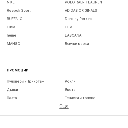
NIKE
POLO RALPH LAUREN
Reebok Sport
ADIDAS ORIGINALS
BUFFALO
Dorothy Perkins
Furla
FILA
heine
LASCANA
MANGO
Всички марки
ПРОМОЦИИ
Пуловери и Трикотаж
Рокли
Дънки
Якета
Палта
Тениски и топове
Още
Панталони
Бельо
Поли
Блузи и туники
Суичъри
Блейзери