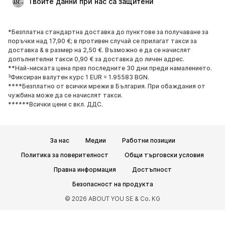
Твоите данни при нас са защитени
Рециклиране
*Безплатна стандартна доставка до пунктове за получаване за
ОБУВКИ
поръчки над 17,90 €; в противен случай се прилагат такси за
доставка & в размер на 2,50 €. Възможно е да се начислят
НОВО
Популярно
допълнителни такси 0,90 € за доставка до личен адрес.
**Най-ниската цена през последните 30 дни преди намалението.
Маратонки
Боти
³Фиксиран валутен курс 1 EUR = 1.95583 BGN.
Обувки с висок ток
Ботуши
****Безплатно от всички мрежи в България. При обаждания от
чужбина може да се начислят такси.
Сандали
Ниски обувки
******Всички цени с вкл. ДДС.
Спортни обувки
Балерини
Чехли
Домашни пантофи
За нас
Медии
Работни позиции
ЕКСКЛУЗИВНО
Политика за поверителност
Общи търговски условия
СПОРТ
Правна информация
Достъпност
Спортно облекло
Видове спорт
Безопасност на продукта
Спортни обувки
Спортни чанти
© 2026 ABOUT YOU SE & Co. KG
Спортни аксесоари