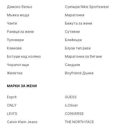
Дамско бельо
Суичъри Nike Sportswear
Мъжка мода
Маратонки
Чанти
Бижута за жени
Раници за жени
Сутиени
Пуловери
Блейзъри
Клинове
Блузи тип риза
Ботуши над коляно
Маратонки за бягане
Чорапогащи
Сандали
Жилетки
Boyfriend Дънки
МАРКИ ЗА ЖЕНИ
Esprit
GUESS
ONLY
s.Oliver
LEVI'S
CONVERSE
Calvin Klein Jeans
THE NORTH FACE