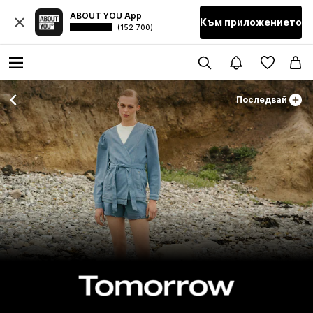
ABOUT YOU App
Към приложението
(152 700)
Последвай