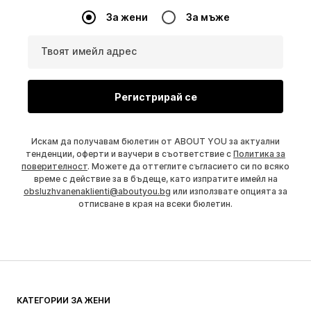
За жени
За мъже
Твоят имейл адрес
Регистрирай се
Искам да получавам бюлетин от ABOUT YOU за актуални
тенденции, оферти и ваучери в съответствие с
Политика за
поверителност
. Можете да оттеглите съгласието си по всяко
време с действие за в бъдеще, като изпратите имейл на
obsluzhvanenaklienti@aboutyou.bg
или използвате опцията за
отписване в края на всеки бюлетин.
КАТЕГОРИИ ЗА ЖЕНИ