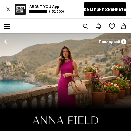
ABOUT YOU App
Към приложението
(152 700)
Последвай