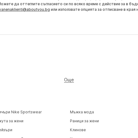
Можете да оттеглите съгласието си по всяко време с действие за в бъд
vanenaklienti@aboutyou.bg
или използвате опцията за отписване в края 
Още
ичъри Nike Sportswear
Мъжка мода
жута за жени
Раници за жени
ейзъри
Клинове