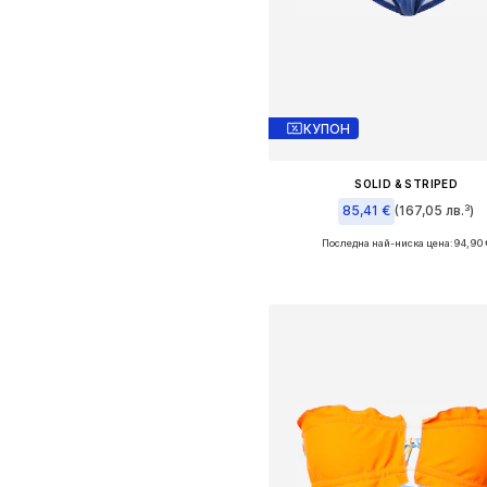
КУПОН
SOLID & STRIPED
85,41 €
(167,05 лв.³)
Последна най-ниска цена:
94,90 
Налични размери: S, M, L
Добави в кошницат