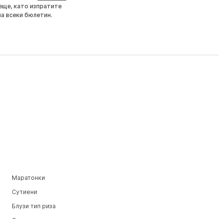
еще, като изпратите
на всеки бюлетин.
Маратонки
Сутиени
Блузи тип риза