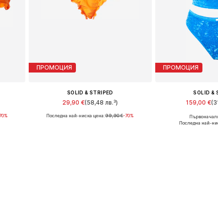
ПРОМОЦИЯ
ПРОМОЦИЯ
SOLID & STRIPED
SOLID &
29,90 €
(58,48 лв.³)
159,00 €
(3
70%
Последна най-ниска цена:
99,90 €
-70%
Първоначалн
Налични размери: S
Налични р
Последна най-ни
а
Добави в кошницата
Добави в 