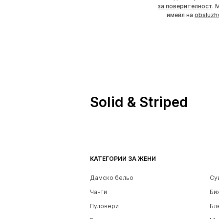
за поверителност
. 
имейл на
obsluzh
Solid & Striped
КАТЕГОРИИ ЗА ЖЕНИ
Дамско бельо
Су
Чанти
Би
Пуловери
Бл