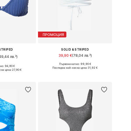
ПРОМОЦИЯ
 STRIPED
SOLID & STRIPED
39,90 €
(78,04 лв.³)
49,44 лв.³)
Първоначално: 99,90 €
Налични размери: 80, 90
о: 94,90 €
змери: 80
Последна най-ниска цена:
31,92 €
ска цена:
27,90 €
Добави в кошницата
кошницата