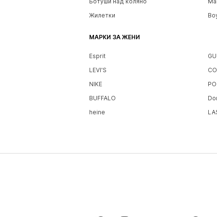
Ботуши над коляно
Ма
Жилетки
Bo
МАРКИ ЗА ЖЕНИ
Esprit
GU
LEVI'S
CO
NIKE
PO
BUFFALO
Do
heine
LA