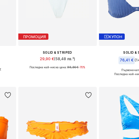
ПРОМОЦИЯ
КУПОН
SOLID & STRIPED
SOLID &
29,90 €
(58,48 лв.³)
76,41 €
(1
Последна най-ниска цена:
99,90 €
-70%
€
Налични размери: M, L
Първоначалн
Налични ра
Последна най-ни
Добави в кошницата
а
Добави в 