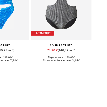
ПРОМОЦИЯ
 STRIPED
SOLID & STRIPED
10,98 лв.³)
74,90 €
(146,49 лв.³)
о: 199,00 €
Първоначално: 199,00 €
азмери: M
Налични размери: XS, S
ска цена:
57,90 €
Последна най-ниска цена:
44,94 €
кошницата
Добави в кошницата