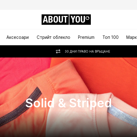
ABOUT
YOU
Аксесоари
Стрийт облекло
Premium
Топ 100
Марк
30 ДНИ ПРАВО НА ВРЪЩАНЕ
Solid & Striped