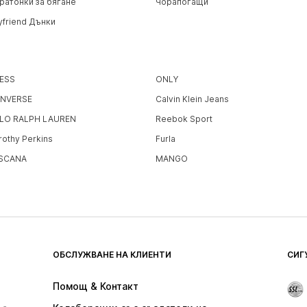
ратонки за бягане
Чорапогащи
yfriend Дънки
ESS
ONLY
NVERSE
Calvin Klein Jeans
LO RALPH LAUREN
Reebok Sport
rothy Perkins
Furla
SCANA
MANGO
ОБСЛУЖВАНЕ НА КЛИЕНТИ
СИГ
Помощ & Контакт