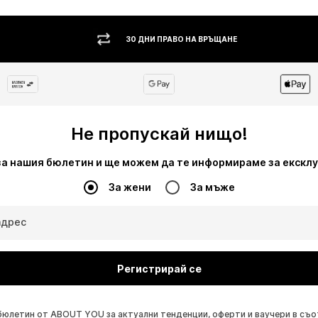
30 ДНИ ПРАВО НА ВРЪЩАНЕ
Не пропускай нищо!
за нашия бюлетин и ще можем да те информираме за екскл
За жени
За мъже
адрес
Регистрирай се
бюлетин от ABOUT YOU за актуални тенденции, оферти и ваучери в съ