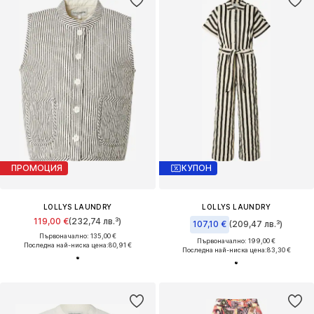
ПРОМОЦИЯ
КУПОН
LOLLYS LAUNDRY
LOLLYS LAUNDRY
119,00 €
(232,74 лв.³)
107,10 €
(209,47 лв.³)
Първоначално: 135,00 €
Първоначално: 199,00 €
Последна най-ниска цена:
80,91 €
Последна най-ниска цена:
83,30 €