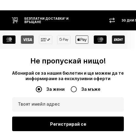
30 ДНИ ПРАВО НА ВРЪЩАНЕ
НАЛ
Не пропускай нищо!
Абонирай се за нашия бюлетин и ще можем да те
информираме за ексклузивни оферти
За жени
За мъже
Твоят имейл адрес
Регистрирай се