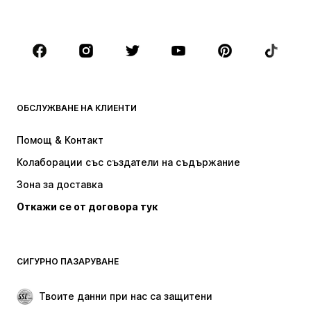
Големи размери
Мода за бременни
Обувки
Спорт
Аксесоари
Premium
ДРЕХИ
ОБСЛУЖВАНЕ НА КЛИЕНТИ
НОВО
Популярно
Рокли
Дънки
Помощ & Контакт
Тениски и топове
Панталони
Колаборации със създатели на съдържание
Якета
Пуловери и Трикотаж
Зона за доставка
Бельо
Блузи и туники
Откажи се от договора тук
Палта
Поли
Бански и плажна мода
Суичъри
Блейзери
Гащеризони и комбинезони
СИГУРНО ПАЗАРУВАНЕ
Големи размери
Мода за бременни
Специални Поводи
ЕКСКЛУЗИВНО
Твоите данни при нас са защитени
Рециклиране