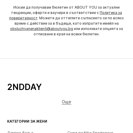
Искам да получавам бюлетин от ABOUT YOU за актуални
тенденции, оферти и ваучери в съответствие с
Политика за
поверителност
. Можете да оттеглите съгласието си по всяко
време с действие за в бъдеще, като изпратите имейл на
obsluzhvanenaklienti@aboutyou.bg
или използвате опцията за
отписване в края на всеки бюлетин.
2NDDAY
Още
КАТЕГОРИИ ЗА ЖЕНИ
Дамско бельо
Суичъри Nike Sportswear