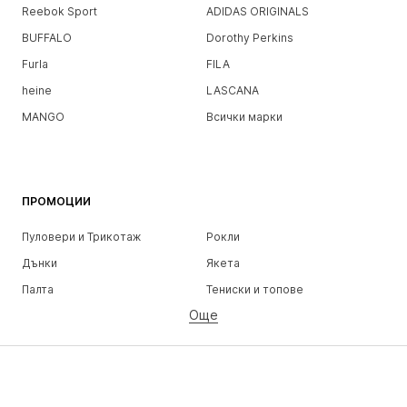
Reebok Sport
ADIDAS ORIGINALS
BUFFALO
Dorothy Perkins
Furla
FILA
heine
LASCANA
MANGO
Всички марки
ПРОМОЦИИ
Пуловери и Трикотаж
Рокли
Дънки
Якета
Палта
Тениски и топове
Още
Панталони
Бельо
Поли
Блузи и туники
Суичъри
Блейзери
Бански и плажна мода
Гащеризони и комбинезони