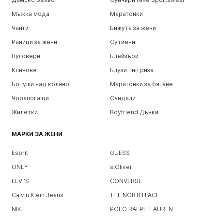
Мъжка мода
Маратонки
Чанти
Бижута за жени
Раници за жени
Сутиени
Пуловери
Блейзъри
Клинове
Блузи тип риза
Ботуши над коляно
Маратонки за бягане
Чорапогащи
Сандали
Жилетки
Boyfriend Дънки
МАРКИ ЗА ЖЕНИ
Esprit
GUESS
ONLY
s.Oliver
LEVI'S
CONVERSE
Calvin Klein Jeans
THE NORTH FACE
NIKE
POLO RALPH LAUREN