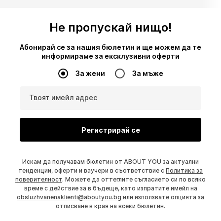
Не пропускай нищо!
Абонирай се за нашия бюлетин и ще можем да те
информираме за ексклузивни оферти
За жени
За мъже
Твоят имейл адрес
Регистрирай се
Искам да получавам бюлетин от ABOUT YOU за актуални
тенденции, оферти и ваучери в съответствие с
Политика за
поверителност
. Можете да оттеглите съгласието си по всяко
време с действие за в бъдеще, като изпратите имейл на
obsluzhvanenaklienti@aboutyou.bg
или използвате опцията за
отписване в края на всеки бюлетин.