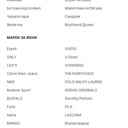
Ботуши над коляно
Маратонки за бягане
Чорапогащи
Сандали
Жилетки
Boyfriend Дънки
МАРКИ ЗА ЖЕНИ
Esprit
GUESS
ONLY
s.Oliver
LEVI'S
CONVERSE
Calvin Klein Jeans
THE NORTH FACE
NIKE
POLO RALPH LAUREN
Reebok Sport
ADIDAS ORIGINALS
BUFFALO
Dorothy Perkins
Furla
FILA
heine
LASCANA
MANGO
Всички марки