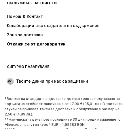
ОБСЛУЖВАНЕ НА КЛИЕНТИ
НОВО
Популярно
Рокли
Дънки
Помощ & Контакт
Тениски и топове
Панталони
Колаборации със създатели на съдържание
Якета
Пуловери и Трикотаж
Зона за доставка
Бельо
Блузи и туники
Откажи се от договора тук
Палта
Поли
Бански и плажна мода
Суичъри
Блейзери
Гащеризони и комбинезони
СИГУРНО ПАЗАРУВАНЕ
Големи размери
Мода за бременни
Специални Поводи
ЕКСКЛУЗИВНО
Твоите данни при нас са защитени
Рециклиране
*Безплатна стандартна доставка до пунктове за получаване на
ОБУВКИ
поръчки на стойност, започваща от 17,90 € (35,01 лв.). В противен
случай се прилагат такси за доставка и обслужване в размер на
НОВО
Популярно
2,50 € (4,89 лв.).
**Най-ниската цена през последните 30 дни преди намалението.
Маратонки
Боти
³Фиксиран валутен курс 1 EUR = 1.95583 BGN.
Обувки с висок ток
Ботуши