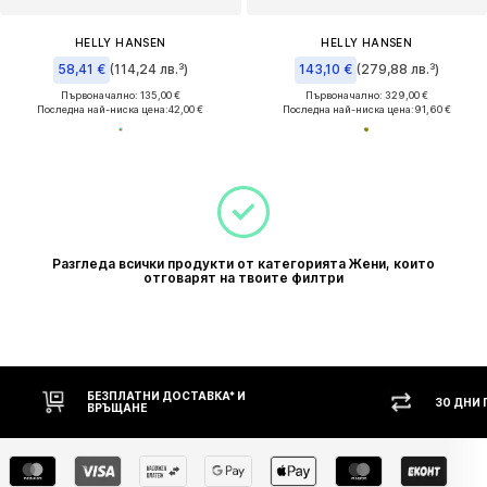
HELLY HANSEN
HELLY HANSEN
58,41 €
(114,24 лв.³)
143,10 €
(279,88 лв.³)
Първоначално: 135,00 €
Първоначално: 329,00 €
Последна най-ниска цена:
42,00 €
Последна най-ниска цена:
91,60 €
Разгледа всички продукти от категорията Жени, които
отговарят на твоите филтри
БЕЗПЛАТНИ ДОСТАВКА* И
30 ДНИ
ВРЪЩАНЕ