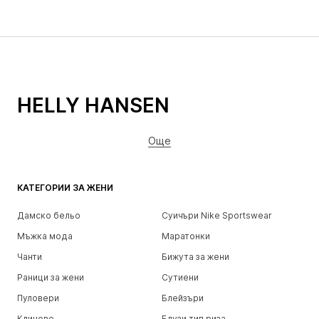
HELLY HANSEN
Още
КАТЕГОРИИ ЗА ЖЕНИ
Дамско бельо
Суичъри Nike Sportswear
Мъжка мода
Маратонки
Чанти
Бижута за жени
Раници за жени
Сутиени
Пуловери
Блейзъри
Клинове
Блузи тип риза