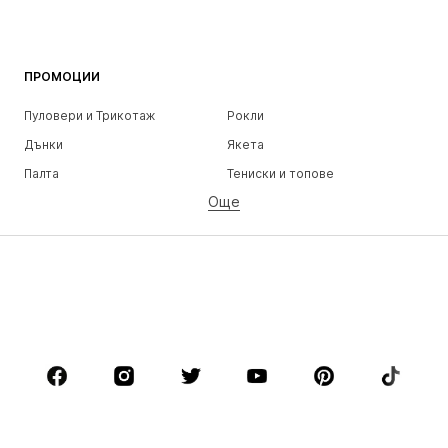
ПРОМОЦИИ
Пуловери и Трикотаж
Рокли
Дънки
Якета
Палта
Тениски и топове
Още
Панталони
Бельо
Поли
Блузи и туники
Суичъри
Блейзери
Бански и плажна мода
Гащеризони и комбинезони
Големи размери
Мода за бременни
Обувки
Спорт
Аксесоари
Premium
ДРЕХИ