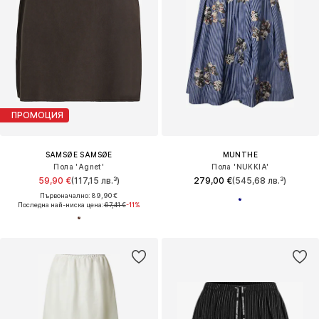
ПРОМОЦИЯ
SAMSØE SAMSØE
MUNTHE
Пола 'Agnet'
Пола 'NUKKIA'
59,90 €
(117,15 лв.³)
279,00 €
(545,68 лв.³)
Първоначално: 89,90 €
Последна най-ниска цена:
67,41 €
-11%