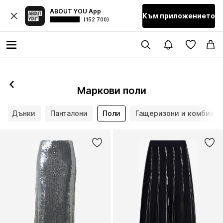
ABOUT YOU App
Към приложението
(152 700)
Маркови поли
Дънки
Панталони
Поли
Гащеризони и комбинез