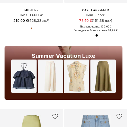
MUNTHE
KARL LAGERFELD
Пола 'TAULLA'
Пола 'Sheer'
219,00 €
(428,33 лв.³)
77,40 €
(151,38 лв.³)
Първоначално: 129,00 €
Последна най-ниска цена:
61,92 €
Summer Vacation Luxe