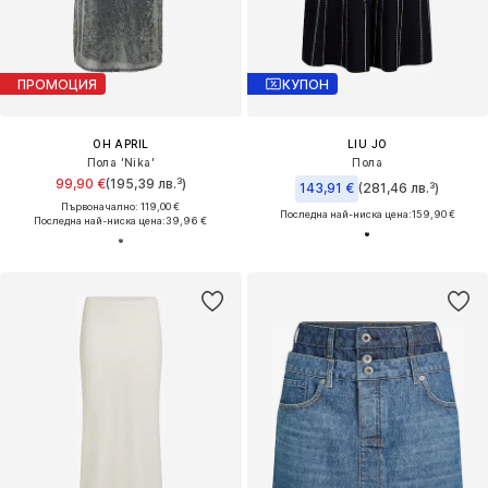
ПРОМОЦИЯ
КУПОН
OH APRIL
LIU JO
Пола 'Nika'
Пола
99,90 €
(195,39 лв.³)
143,91 €
(281,46 лв.³)
Първоначално: 119,00 €
Последна най-ниска цена:
159,90 €
Последна най-ниска цена:
39,96 €