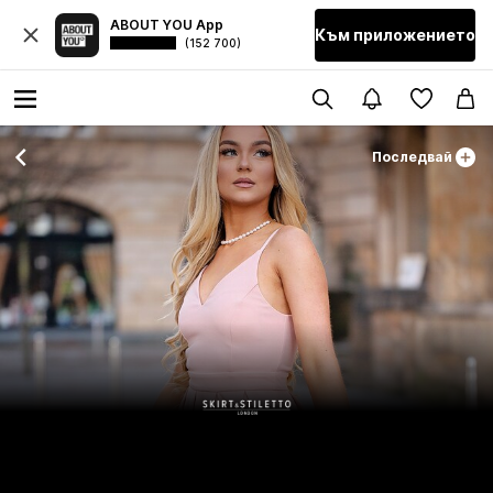
ABOUT YOU App
Към приложението
(152 700)
Последвай