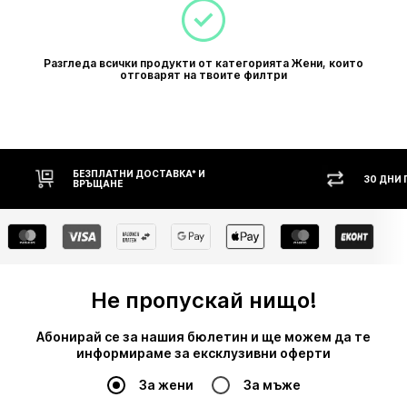
Разгледа всички продукти от категорията Жени, които
отговарят на твоите филтри
НИ ДОСТАВКА* И
30 ДНИ ПРАВО НА ВРЪЩАНЕ
Е
Не пропускай нищо!
Абонирай се за нашия бюлетин и ще можем да те
информираме за ексклузивни оферти
За жени
За мъже