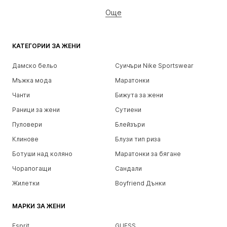
Още
КАТЕГОРИИ ЗА ЖЕНИ
Дамско бельо
Суичъри Nike Sportswear
Мъжка мода
Маратонки
Чанти
Бижута за жени
Раници за жени
Сутиени
Пуловери
Блейзъри
Клинове
Блузи тип риза
Ботуши над коляно
Маратонки за бягане
Чорапогащи
Сандали
Жилетки
Boyfriend Дънки
МАРКИ ЗА ЖЕНИ
Esprit
GUESS