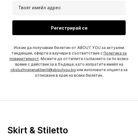
Твоят имейл адрес
Регистрирай се
Искам да получавам бюлетин от ABOUT YOU за актуални
тенденции, оферти и ваучери в съответствие с
Политика за
поверителност
. Можете да оттеглите съгласието си по всяко
време с действие за в бъдеще, като изпратите имейл на
obsluzhvanenaklienti@aboutyou.bg
или използвате опцията за
отписване в края на всеки бюлетин.
Skirt & Stiletto