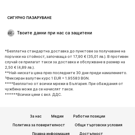
Бански и плажна мода
Суичъри
Блейзери
Гащеризони и комбинезони
СИГУРНО ПАЗАРУВАНЕ
Големи размери
Мода за бременни
Специални Поводи
ЕКСКЛУЗИВНО
Твоите данни при нас са защитени
Рециклиране
*Безплатна стандартна доставка до пунктове за получаване на
ОБУВКИ
поръчки на стойност, започваща от 17,90 € (35,01 лв.). В противен
случай се прилагат такси за доставка и обслужване в размер на
НОВО
Популярно
2,50 € (4,89 лв.).
**Най-ниската цена през последните 30 дни преди намалението.
Маратонки
Боти
³Фиксиран валутен курс 1 EUR = 1.95583 BGN.
Обувки с висок ток
Ботуши
****Безплатно от всички мрежи в България. При обаждания от
чужбина може да се начислят такси.
Сандали
Ниски обувки
******Всички цени с вкл. ДДС.
Спортни обувки
Балерини
Чехли
Домашни пантофи
За нас
Медии
Работни позиции
ЕКСКЛУЗИВНО
Политика за поверителност
Общи търговски условия
СПОРТ
Правна информация
Достъпност