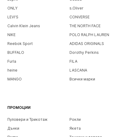
ONLY
s.Oliver
LEVI'S
CONVERSE
Calvin Klein Jeans
THE NORTH FACE
NIKE
POLO RALPH LAUREN
Reebok Sport
ADIDAS ORIGINALS
BUFFALO
Dorothy Perkins
Furla
FILA
heine
LASCANA
MANGO
Всички марки
ПРОМОЦИИ
Пуловери и Трикотаж
Рокли
Дънки
Якета