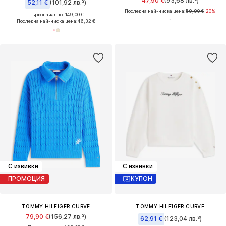
47,90 €
(93,68 лв.³)
52,11 €
(101,92 лв.³)
Последна най-ниска цена:
59,90 €
-20%
Първоначално: 149,00 €
Последна най-ниска цена:
46,32 €
С извивки
С извивки
ПРОМОЦИЯ
КУПОН
TOMMY HILFIGER CURVE
TOMMY HILFIGER CURVE
79,90 €
(156,27 лв.³)
62,91 €
(123,04 лв.³)