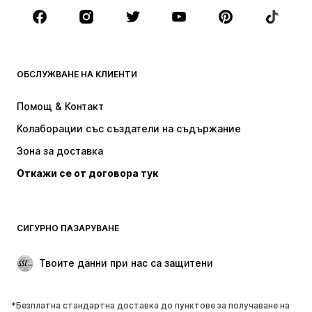
Аксесоари
Premium
ДРЕХИ
ОБСЛУЖВАНЕ НА КЛИЕНТИ
НОВО
Популярно
Рокли
Дънки
Помощ & Контакт
Тениски и топове
Панталони
Колаборации със създатели на съдържание
Якета
Пуловери и Трикотаж
Зона за доставка
Бельо
Блузи и туники
Откажи се от договора тук
Палта
Поли
Бански и плажна мода
Суичъри
Блейзери
Гащеризони и комбинезони
СИГУРНО ПАЗАРУВАНЕ
Големи размери
Мода за бременни
Специални Поводи
ЕКСКЛУЗИВНО
Твоите данни при нас са защитени
Рециклиране
*Безплатна стандартна доставка до пунктове за получаване на
ОБУВКИ