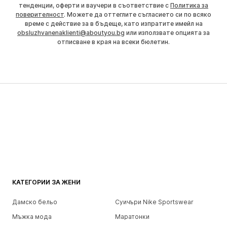
тенденции, оферти и ваучери в съответствие с
Политика за
поверителност
. Можете да оттеглите съгласието си по всяко
време с действие за в бъдеще, като изпратите имейл на
obsluzhvanenaklienti@aboutyou.bg
или използвате опцията за
отписване в края на всеки бюлетин.
КАТЕГОРИИ ЗА ЖЕНИ
Дамско бельо
Суичъри Nike Sportswear
Мъжка мода
Маратонки