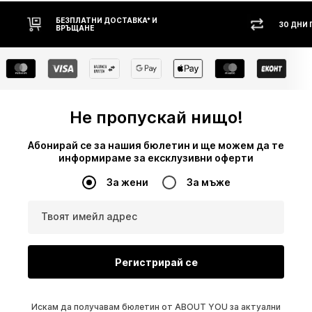
30 ДНИ ПРАВО НА ВРЪЩАНЕ
НАЛ
Не пропускай нищо!
Абонирай се за нашия бюлетин и ще можем да те
информираме за ексклузивни оферти
За жени
За мъже
Твоят имейл адрес
Регистрирай се
Искам да получавам бюлетин от ABOUT YOU за актуални