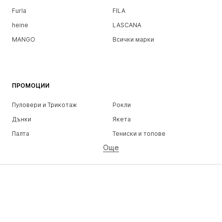
Furla
FILA
heine
LASCANA
MANGO
Всички марки
ПРОМОЦИИ
Пуловери и Трикотаж
Рокли
Дънки
Якета
Палта
Тениски и топове
Още
Панталони
Бельо
Поли
Блузи и туники
Суичъри
Блейзери
Бански и плажна мода
Гащеризони и комбинезони
Големи размери
Мода за бременни
Обувки
Спорт