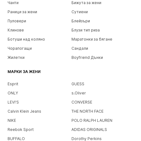
Чанти
Бижута за жени
Раници за жени
Сутиени
Пуловери
Блейзъри
Клинове
Блузи тип риза
Ботуши над коляно
Маратонки за бягане
Чорапогащи
Сандали
Жилетки
Boyfriend Дънки
МАРКИ ЗА ЖЕНИ
Esprit
GUESS
ONLY
s.Oliver
LEVI'S
CONVERSE
Calvin Klein Jeans
THE NORTH FACE
NIKE
POLO RALPH LAUREN
Reebok Sport
ADIDAS ORIGINALS
BUFFALO
Dorothy Perkins