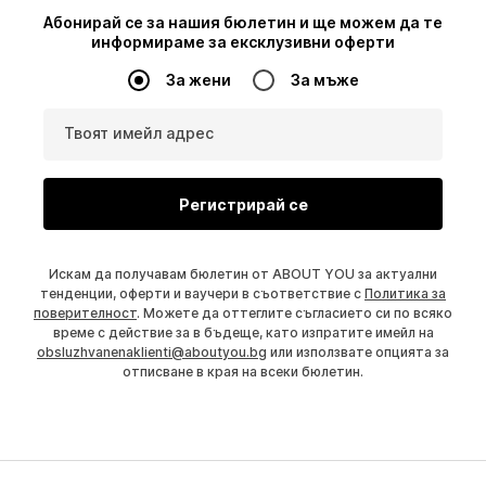
Абонирай се за нашия бюлетин и ще можем да те
информираме за ексклузивни оферти
За жени
За мъже
Твоят имейл адрес
Регистрирай се
Искам да получавам бюлетин от ABOUT YOU за актуални
тенденции, оферти и ваучери в съответствие с
Политика за
поверителност
. Можете да оттеглите съгласието си по всяко
време с действие за в бъдеще, като изпратите имейл на
obsluzhvanenaklienti@aboutyou.bg
или използвате опцията за
отписване в края на всеки бюлетин.