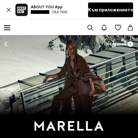
ABOUT YOU App
Към приложението
(152 700)
Последвай