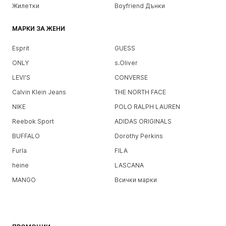
Жилетки
Boyfriend Дънки
МАРКИ ЗА ЖЕНИ
Esprit
GUESS
ONLY
s.Oliver
LEVI'S
CONVERSE
Calvin Klein Jeans
THE NORTH FACE
NIKE
POLO RALPH LAUREN
Reebok Sport
ADIDAS ORIGINALS
BUFFALO
Dorothy Perkins
Furla
FILA
heine
LASCANA
MANGO
Всички марки