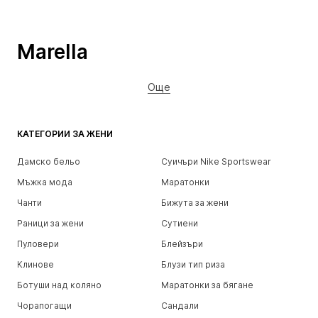
Marella
Още
КАТЕГОРИИ ЗА ЖЕНИ
Дамско бельо
Суичъри Nike Sportswear
Мъжка мода
Маратонки
Чанти
Бижута за жени
Раници за жени
Сутиени
Пуловери
Блейзъри
Клинове
Блузи тип риза
Ботуши над коляно
Маратонки за бягане
Чорапогащи
Сандали