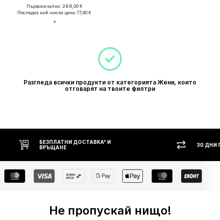
Първоначално: 269,00 €
Последна най-ниска цена:
77,40 €
Разгледа всички продукти от категорията Жени, които
отговарят на твоите филтри
БЕЗПЛАТНИ ДОСТАВКА* И
30 ДНИ
ВРЪЩАНЕ
Не пропускай нищо!