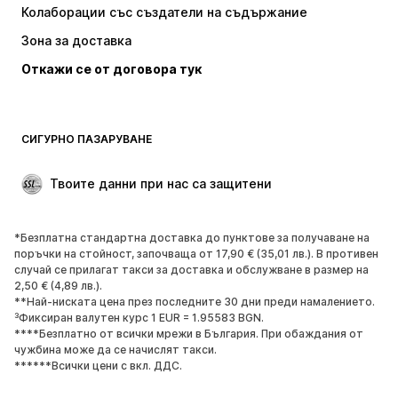
Колаборации със създатели на съдържание
Якета
Пуловери и Трикотаж
Зона за доставка
Бельо
Блузи и туники
Откажи се от договора тук
Палта
Поли
Бански и плажна мода
Суичъри
Блейзери
Гащеризони и комбинезони
СИГУРНО ПАЗАРУВАНЕ
Големи размери
Мода за бременни
Специални Поводи
ЕКСКЛУЗИВНО
Твоите данни при нас са защитени
Рециклиране
*Безплатна стандартна доставка до пунктове за получаване на
ОБУВКИ
поръчки на стойност, започваща от 17,90 € (35,01 лв.). В противен
случай се прилагат такси за доставка и обслужване в размер на
НОВО
Популярно
2,50 € (4,89 лв.).
**Най-ниската цена през последните 30 дни преди намалението.
Маратонки
Боти
³Фиксиран валутен курс 1 EUR = 1.95583 BGN.
Обувки с висок ток
Ботуши
****Безплатно от всички мрежи в България. При обаждания от
чужбина може да се начислят такси.
Сандали
Ниски обувки
******Всички цени с вкл. ДДС.
Спортни обувки
Балерини