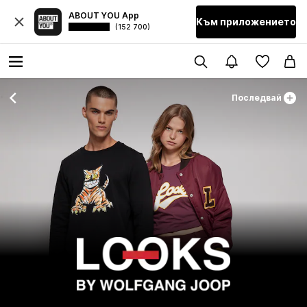
ABOUT YOU App
Към приложението
(152 700)
Последвай