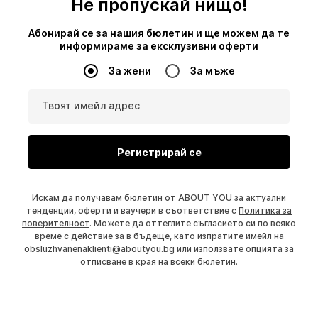
Не пропускай нищо!
Абонирай се за нашия бюлетин и ще можем да те
информираме за ексклузивни оферти
За жени
За мъже
Твоят имейл адрес
Регистрирай се
Искам да получавам бюлетин от ABOUT YOU за актуални
тенденции, оферти и ваучери в съответствие с
Политика за
поверителност
. Можете да оттеглите съгласието си по всяко
време с действие за в бъдеще, като изпратите имейл на
obsluzhvanenaklienti@aboutyou.bg
или използвате опцията за
отписване в края на всеки бюлетин.