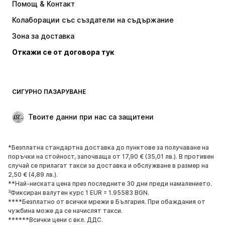
Помощ & Контакт
Тениски и топове
Панталони
Колаборации със създатели на съдържание
Якета
Пуловери и Трикотаж
Зона за доставка
Бельо
Блузи и туники
Откажи се от договора тук
Палта
Поли
Бански и плажна мода
Суичъри
Блейзери
Гащеризони и комбинезони
СИГУРНО ПАЗАРУВАНЕ
Големи размери
Мода за бременни
Специални Поводи
ЕКСКЛУЗИВНО
Твоите данни при нас са защитени
Рециклиране
*Безплатна стандартна доставка до пунктове за получаване на
ОБУВКИ
поръчки на стойност, започваща от 17,90 € (35,01 лв.). В противен
случай се прилагат такси за доставка и обслужване в размер на
НОВО
Популярно
2,50 € (4,89 лв.).
**Най-ниската цена през последните 30 дни преди намалението.
Маратонки
Боти
³Фиксиран валутен курс 1 EUR = 1.95583 BGN.
Обувки с висок ток
Ботуши
****Безплатно от всички мрежи в България. При обаждания от
чужбина може да се начислят такси.
Сандали
Ниски обувки
******Всички цени с вкл. ДДС.