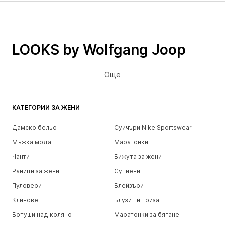
LOOKS by Wolfgang Joop
Още
КАТЕГОРИИ ЗА ЖЕНИ
Дамско бельо
Суичъри Nike Sportswear
Мъжка мода
Маратонки
Чанти
Бижута за жени
Раници за жени
Сутиени
Пуловери
Блейзъри
Клинове
Блузи тип риза
Ботуши над коляно
Маратонки за бягане