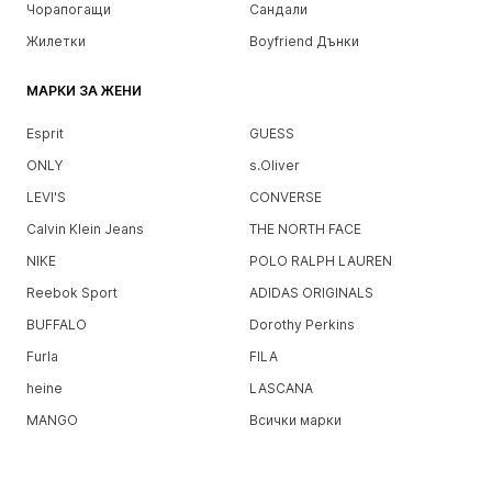
Чорапогащи
Сандали
Жилетки
Boyfriend Дънки
МАРКИ ЗА ЖЕНИ
Esprit
GUESS
ONLY
s.Oliver
LEVI'S
CONVERSE
Calvin Klein Jeans
THE NORTH FACE
NIKE
POLO RALPH LAUREN
Reebok Sport
ADIDAS ORIGINALS
BUFFALO
Dorothy Perkins
Furla
FILA
heine
LASCANA
MANGO
Всички марки