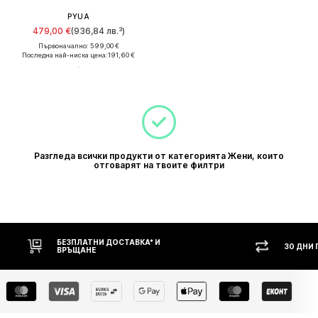
PYUA
479,00 €
(936,84 лв.³)
Първоначално: 599,00 €
Последна най-ниска цена:
191,60 €
Разгледа всички продукти от категорията Жени, които
отговарят на твоите филтри
БЕЗПЛАТНИ ДОСТАВКА* И
30 ДНИ
ВРЪЩАНЕ