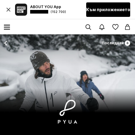
ABOUT YOU App
Към приложението
(152 700)
Последвай