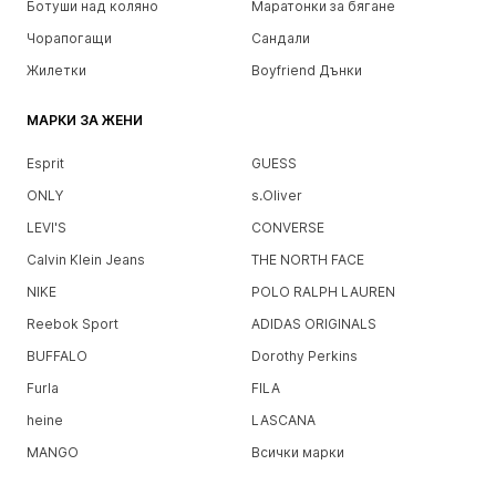
Ботуши над коляно
Маратонки за бягане
Чорапогащи
Сандали
Жилетки
Boyfriend Дънки
МАРКИ ЗА ЖЕНИ
Esprit
GUESS
ONLY
s.Oliver
LEVI'S
CONVERSE
Calvin Klein Jeans
THE NORTH FACE
NIKE
POLO RALPH LAUREN
Reebok Sport
ADIDAS ORIGINALS
BUFFALO
Dorothy Perkins
Furla
FILA
heine
LASCANA
MANGO
Всички марки