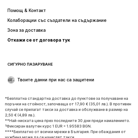
Рокли
Дънки
Помощ & Контакт
Тениски и топове
Панталони
Колаборации със създатели на съдържание
Якета
Пуловери и Трикотаж
Зона за доставка
Бельо
Блузи и туники
Откажи се от договора тук
Палта
Поли
Бански и плажна мода
Суичъри
Блейзери
Гащеризони и комбинезони
СИГУРНО ПАЗАРУВАНЕ
Големи размери
Мода за бременни
Специални Поводи
ЕКСКЛУЗИВНО
Твоите данни при нас са защитени
Рециклиране
*Безплатна стандартна доставка до пунктове за получаване на
ОБУВКИ
поръчки на стойност, започваща от 17,90 € (35,01 лв.). В противен
случай се прилагат такси за доставка и обслужване в размер на
НОВО
Популярно
2,50 € (4,89 лв.).
**Най-ниската цена през последните 30 дни преди намалението.
Маратонки
Боти
³Фиксиран валутен курс 1 EUR = 1.95583 BGN.
Обувки с висок ток
Ботуши
****Безплатно от всички мрежи в България. При обаждания от
чужбина може да се начислят такси.