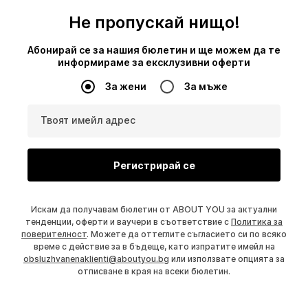
Не пропускай нищо!
Абонирай се за нашия бюлетин и ще можем да те
информираме за ексклузивни оферти
За жени
За мъже
Твоят имейл адрес
Регистрирай се
Искам да получавам бюлетин от ABOUT YOU за актуални
тенденции, оферти и ваучери в съответствие с
Политика за
поверителност
. Можете да оттеглите съгласието си по всяко
време с действие за в бъдеще, като изпратите имейл на
obsluzhvanenaklienti@aboutyou.bg
или използвате опцията за
отписване в края на всеки бюлетин.