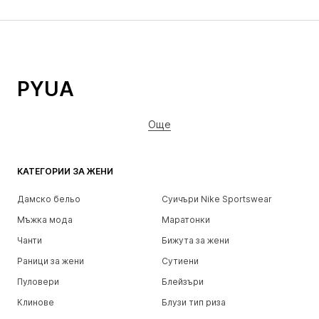
PYUA
Още
КАТЕГОРИИ ЗА ЖЕНИ
Дамско бельо
Суичъри Nike Sportswear
Мъжка мода
Маратонки
Чанти
Бижута за жени
Раници за жени
Сутиени
Пуловери
Блейзъри
Клинове
Блузи тип риза