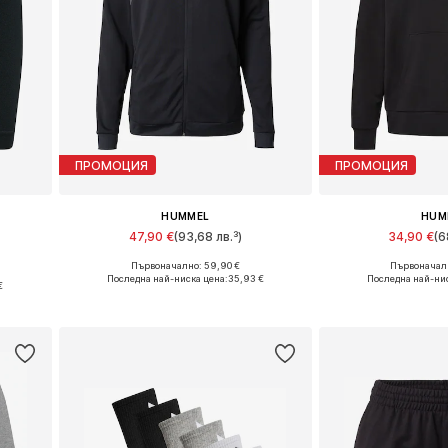
ПРОМОЦИЯ
ПРОМОЦИЯ
HUMMEL
HUM
47,90 €
(93,68 лв.³)
34,90 €
(6
Първоначално: 59,90 €
Първоначалн
Налични размери: XS, S, M, L, XL
Налични размер
Последна най-ниска цена:
35,93 €
Последна най-нис
€
Добави в кошницата
Добави в 
а