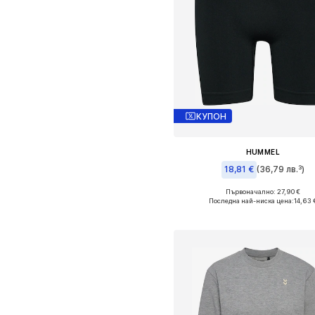
КУПОН
HUMMEL
18,81 €
(36,79 лв.³)
Първоначално: 27,90 €
Налични размери: S, M
Последна най-ниска цена:
14,63 
Добави в кошницат