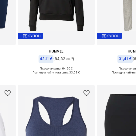
КУПОН
КУПОН
HUMMEL
HUM
43,11 €
(84,32 лв.³)
31,41 €
(6
Първоначално: 64,90 €
Първоначалн
 XL
Налични размери: S, M, L, XL
Налични размер
Последна най-ниска цена:
33,53 €
Последна най-ни
а
Добави в кошницата
Добави в 