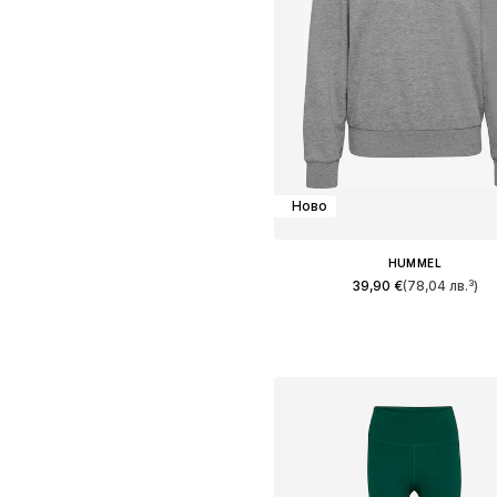
Ново
HUMMEL
39,90 €
(78,04 лв.³)
Налични размери: XS, S, M, L,
Добави в кошницат