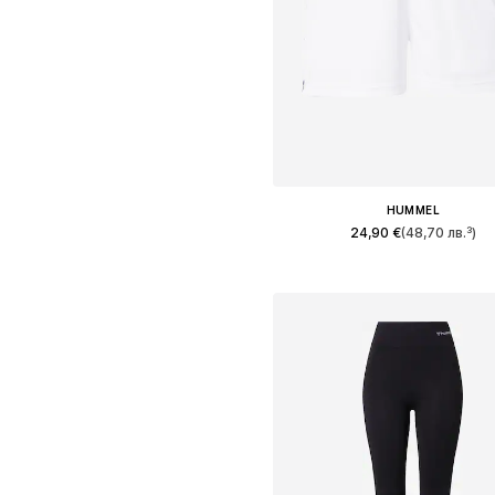
HUMMEL
24,90 €
(48,70 лв.³)
+
1
Налични размери: XS, S, M, L,
Добави в кошницат