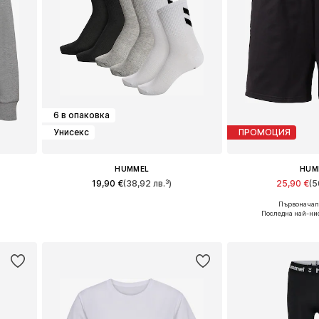
6 в опаковка
Унисекс
ПРОМОЦИЯ
HUMMEL
HUM
19,90 €
(38,92 лв.³)
25,90 €
(5
Първоначалн
 XL
Налични размери: 44,5, 47, 49,5
Налични размери:
Последна най-нис
а
Добави в кошницата
Добави в 