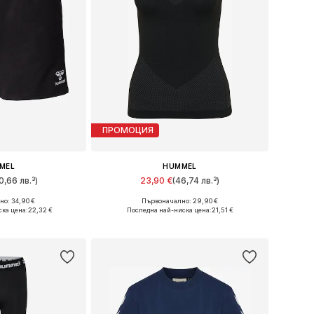
ПРОМОЦИЯ
MEL
HUMMEL
0,66 лв.³)
23,90 €
(46,74 лв.³)
о: 34,90 €
Първоначално: 29,90 €
 XS, S, M, L, XL
Налични размери: XS-S, M-L, XL-XXL
ка цена:
22,32 €
Последна най-ниска цена:
21,51 €
кошницата
Добави в кошницата