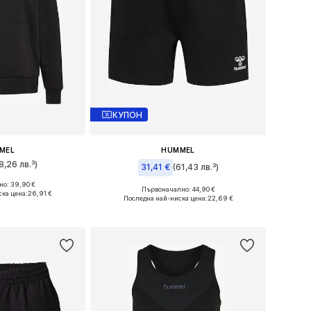
КУПОН
MEL
HUMMEL
8,26 лв.³)
31,41 €
(61,43 лв.³)
о: 39,90 €
и: XS, S, M, L
Първоначално: 44,90 €
ка цена:
26,91 €
Налични размери: S, M
Последна най-ниска цена:
22,69 €
кошницата
Добави в кошницата