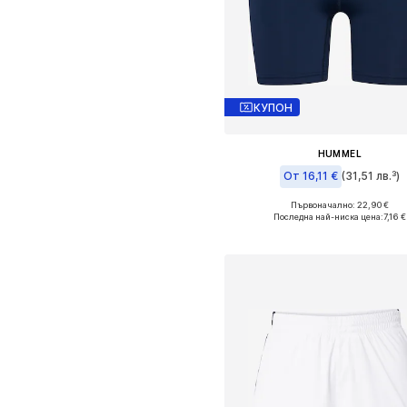
КУПОН
HUMMEL
От 16,11 €
(31,51 лв.³)
Първоначално: 22,90 €
Налични размери: XS, S, M, L,
Последна най-ниска цена:
7,16 €
Добави в кошницат