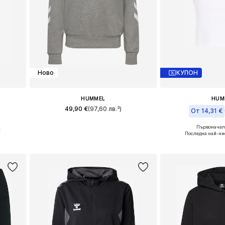
Ново
КУПОН
HUMMEL
HUM
49,90 €
(97,60 лв.³)
От 14,31 €
L
Налични размери: XS, S, M, L, XL
Първоначалн
€
Налични размер
Последна най-ни
а
Добави в кошницата
Добави в 