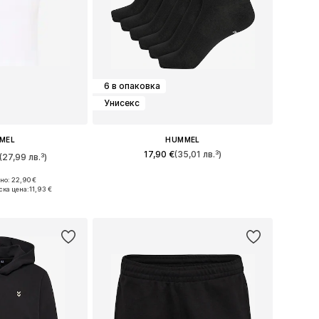
6 в опаковка
Унисекс
MEL
HUMMEL
17,90 €
(35,01 лв.³)
(27,99 лв.³)
Налични размери: 36-40, 41-45
о: 22,90 €
и: S, M, L, XL
ска цена:
11,93 €
Добави в кошницата
кошницата