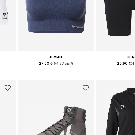
HUMMEL
HUM
27,90 €
(54,57 лв.³)
22,90 €
(4
+
1
 XL
Налични размери: XS, S, M, L, XL
Налични размер
а
Добави в кошницата
Добави в 