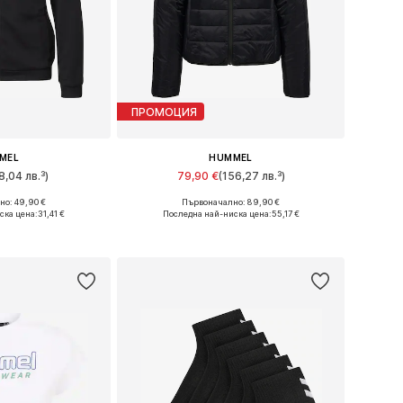
ПРОМОЦИЯ
MEL
HUMMEL
8,04 лв.³)
79,90 €
(156,27 лв.³)
о: 49,90 €
Първоначално: 89,90 €
и: XS, S, M, L
Налични размери: XS, S, M, L, XL
ска цена:
31,41 €
Последна най-ниска цена:
55,17 €
кошницата
Добави в кошницата