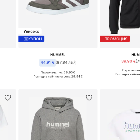
Унисекс
КУПОН
ПРОМОЦИЯ
HUMMEL
HUM
39,90 €
(7
44,91 €
(87,84 лв.³)
Първоначалн
+
7
 XL
Налични размер
Първоначално: 69,90 €
Предлага се в много размери
Последна най-ни
Последна най-ниска цена:
29,94 €
а
Добави в 
Добави в кошницата