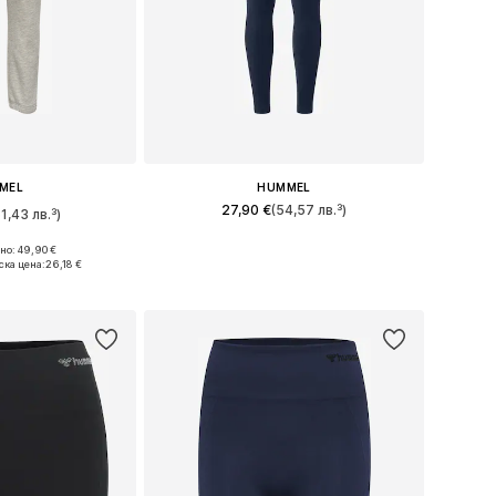
MEL
HUMMEL
27,90 €
(54,57 лв.³)
1,43 лв.³)
+
2
Налични размери: XS, S, M, L, XL
о: 49,90 €
и: S, M, L, XL
ска цена:
26,18 €
Добави в кошницата
кошницата