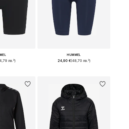
MEL
HUMMEL
4,79 лв.³)
24,90 €
(48,70 лв.³)
и: S, M, L, XL
Налични размери: S, M, L, XL
кошницата
Добави в кошницата