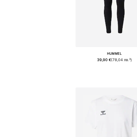
HUMMEL
39,90 €
(78,04 лв.³)
Налични размери: XS, S, M, L,
Добави в кошницат