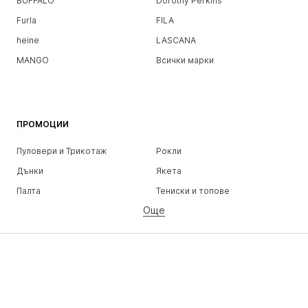
BUFFALO
Dorothy Perkins
Furla
FILA
heine
LASCANA
MANGO
Всички марки
ПРОМОЦИИ
Пуловери и Трикотаж
Рокли
Дънки
Якета
Палта
Тениски и топове
Още
Панталони
Бельо
Поли
Блузи и туники
Суичъри
Блейзери
Бански и плажна мода
Гащеризони и комбинезони
Големи размери
Мода за бременни