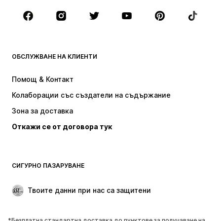
Обувки
Спорт
Аксесоари
Premium
ДРЕХИ
ОБСЛУЖВАНЕ НА КЛИЕНТИ
НОВО
Популярно
Рокли
Дънки
Помощ & Контакт
Тениски и топове
Панталони
Колаборации със създатели на съдържание
Якета
Пуловери и Трикотаж
Зона за доставка
Бельо
Блузи и туники
Откажи се от договора тук
Палта
Поли
Бански и плажна мода
Суичъри
Блейзери
Гащеризони и комбинезони
СИГУРНО ПАЗАРУВАНЕ
Големи размери
Мода за бременни
Специални Поводи
ЕКСКЛУЗИВНО
Твоите данни при нас са защитени
Рециклиране
*Безплатна стандартна доставка до пунктове за получаване на