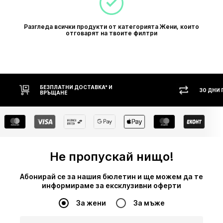
Разгледа всички продукти от категорията Жени, които
отговарят на твоите филтри
30 ДНИ ПРАВО НА ВРЪЩАНЕ
НАЛ
Не пропускай нищо!
Абонирай се за нашия бюлетин и ще можем да те
информираме за ексклузивни оферти
За жени
За мъже