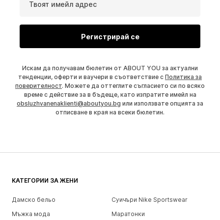
Твоят имейл адрес
Регистрирай се
Искам да получавам бюлетин от ABOUT YOU за актуални
тенденции, оферти и ваучери в съответствие с
Политика за
поверителност
. Можете да оттеглите съгласието си по всяко
време с действие за в бъдеще, като изпратите имейл на
obsluzhvanenaklienti@aboutyou.bg
или използвате опцията за
отписване в края на всеки бюлетин.
КАТЕГОРИИ ЗА ЖЕНИ
Дамско бельо
Суичъри Nike Sportswear
Мъжка мода
Маратонки