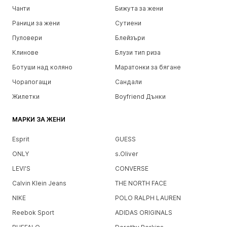
Чанти
Бижута за жени
Раници за жени
Сутиени
Пуловери
Блейзъри
Клинове
Блузи тип риза
Ботуши над коляно
Маратонки за бягане
Чорапогащи
Сандали
Жилетки
Boyfriend Дънки
МАРКИ ЗА ЖЕНИ
Esprit
GUESS
ONLY
s.Oliver
LEVI'S
CONVERSE
Calvin Klein Jeans
THE NORTH FACE
NIKE
POLO RALPH LAUREN
Reebok Sport
ADIDAS ORIGINALS