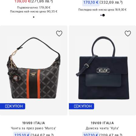
139,00 €
(271,86 лв.³)
170,10 €
(332,69 лв.³)
Първоначално: 179,00 €
Последна най-ниска цена:
189,00 €
Последна най-ниска цена:
90,35 €
КУПОН
КУПОН
19V69 ITALIA
19V69 ITALIA
Чанта за през рамо 'Marca'
Дамска чанта 'Kyla'
125,10 €
(244,67 лв.³)
107,10 €
(209,47 лв.³)