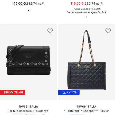
119,00 €
(232,74 лв.³)
119,00 €
(232,74 лв.³)
Първоначално: 149,00 €
Последна най-ниска цена:
64,94 €
ПРОМОЦИЯ
КУПОН
19V69 ITALIA
19V69 ITALIA
Чанта с презрамки 'Cadenza'
"Чанта тип ""Shopper""" 'Silvia'