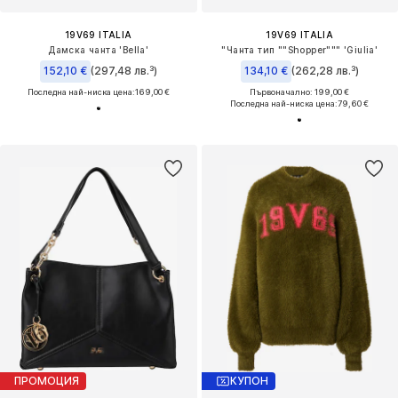
19V69 ITALIA
19V69 ITALIA
Дамска чанта 'Bella'
"Чанта тип ""Shopper""" 'Giulia'
152,10 €
(297,48 лв.³)
134,10 €
(262,28 лв.³)
Последна най-ниска цена:
169,00 €
Първоначално: 199,00 €
Последна най-ниска цена:
79,60 €
ПРОМОЦИЯ
КУПОН