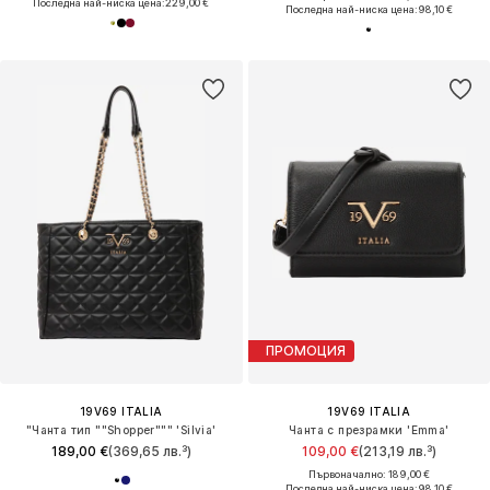
Последна най-ниска цена:
229,00 €
Последна най-ниска цена:
98,10 €
ПРОМОЦИЯ
19V69 ITALIA
19V69 ITALIA
"Чанта тип ""Shopper""" 'Silvia'
Чанта с презрамки 'Emma'
189,00 €
(369,65 лв.³)
109,00 €
(213,19 лв.³)
Първоначално: 189,00 €
Последна най-ниска цена:
98,10 €