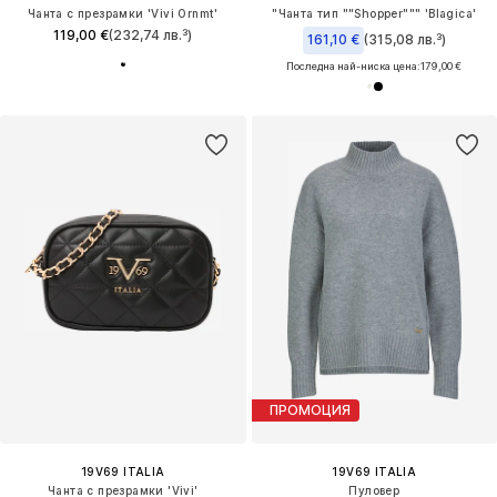
Чанта с презрамки 'Vivi Ornmt'
"Чанта тип ""Shopper""" 'Blagica'
119,00 €
(232,74 лв.³)
161,10 €
(315,08 лв.³)
Последна най-ниска цена:
179,00 €
ПРОМОЦИЯ
19V69 ITALIA
19V69 ITALIA
Чанта с презрамки 'Vivi'
Пуловер