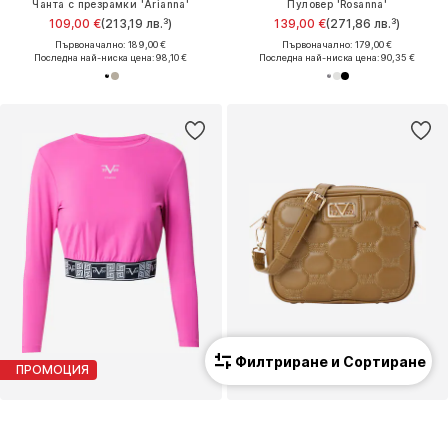
Чанта с презрамки 'Arianna'
Пуловер 'Rosanna'
109,00 €
(213,19 лв.³)
139,00 €
(271,86 лв.³)
Първоначално: 189,00 €
Първоначално: 179,00 €
Последна най-ниска цена:
98,10 €
Последна най-ниска цена:
90,35 €
Филтриране и Сортиране
ПРОМОЦИЯ
ПРОМОЦИЯ
19V69 ITALIA
19V69 ITALIA
Тениска 'ALESSIA'
Чанта с презрамки 'Amelie'