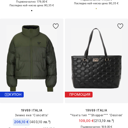
Първоначално: 179,00 €
Последна най-ниска цена:
90,35 €
Последна най-ниска цена:
90,35 €
КУПОН
ПРОМОЦИЯ
19V69 ITALIA
19V69 ITALIA
Зимно яке 'Concetta'
"Чанта тип ""Shopper""" 'Desiree'
109,00 €
(213,19 лв.³)
206,10 €
(403,10 лв.³)
Първоначално: 189,00 €