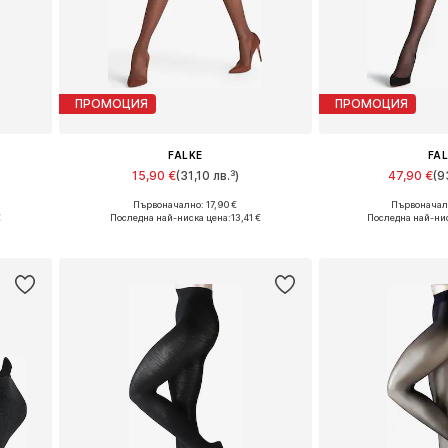
ПРОМОЦИЯ
ПРОМОЦИЯ
FALKE
FA
15,90 €
(31,10 лв.³)
47,90 €
(9
+
1
Първоначално: 17,90 €
Първоначалн
Налични размери: S-M, M, M-L
Налични размери:
€
Последна най-ниска цена:
13,41 €
Последна най-ни
а
Добави в кошницата
Добави в 