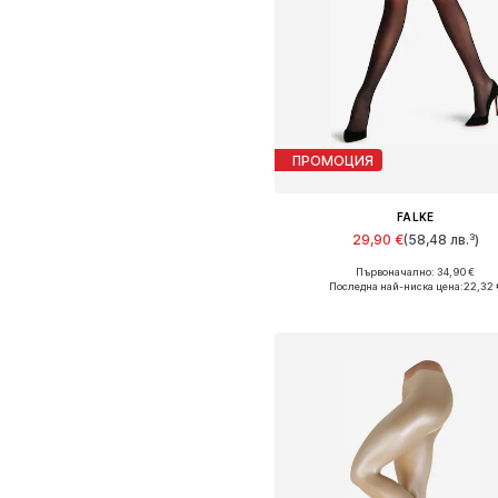
ПРОМОЦИЯ
FALKE
29,90 €
(58,48 лв.³)
Първоначално: 34,90 €
Налични размери: S-M, M, L
Последна най-ниска цена:
22,32 
Добави в кошницат