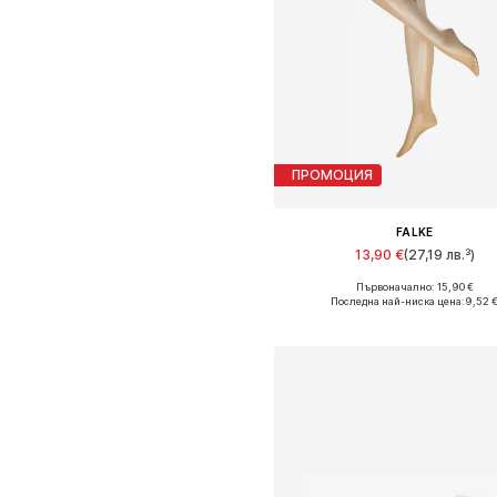
ПРОМОЦИЯ
FALKE
13,90 €
(27,19 лв.³)
+
3
Първоначално: 15,90 €
Налични размери: S-M, M, M-
Последна най-ниска цена:
9,52 
Добави в кошницат