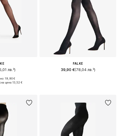
LKE
FALKE
5,01 лв.³)
39,90 €
(78,04 лв.³)
о: 19,90 €
 S-M, M, M-L, XL
Налични размери: S-M, M, L, XL
ска цена:
13,52 €
кошницата
Добави в кошницата