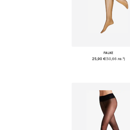
FALKE
25,90 €
(50,66 лв.³)
Налични размери: S, M, L
Добави в кошницат