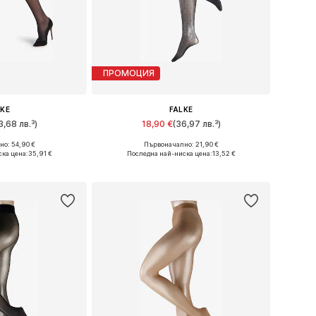
ПРОМОЦИЯ
LKE
FALKE
3,68 лв.³)
18,90 €
(36,97 лв.³)
о: 54,90 €
Първоначално: 21,90 €
 S-M, M, M-L, L
Предлага се в много размери
ска цена:
35,91 €
Последна най-ниска цена:
13,52 €
кошницата
Добави в кошницата