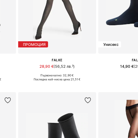
ПРОМОЦИЯ
Унисекс
FALKE
FA
28,90 €
(56,52 лв.³)
14,90 €
(2
Първоначално: 32,90 €
Налични размери: S-M, M, L, XL
Предлага се в 
€
Последна най-ниска цена:
21,51 €
а
Добави в кошницата
Добави в 