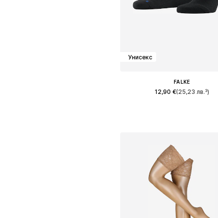
Унисекс
FALKE
12,90 €
(25,23 лв.³)
+
2
Предлага се в много размер
Добави в кошницат