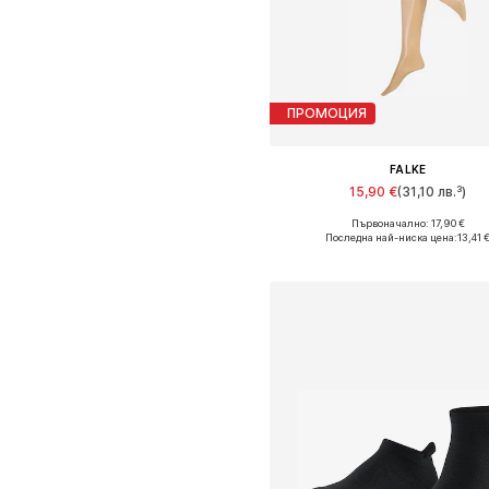
ПРОМОЦИЯ
FALKE
15,90 €
(31,10 лв.³)
+
3
Първоначално: 17,90 €
Налични размери: M, L, XL
Последна най-ниска цена:
13,41 
Добави в кошницат