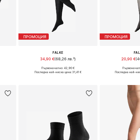
ПРОМОЦИЯ
ПРОМОЦИЯ
FALKE
FA
34,90 €
(68,26 лв.³)
20,90 €
(4
Първоначално: 42,90 €
Първоначалн
и
Предлага се в много размери
Предлага се в 
Последна най-ниска цена:
31,41 €
Последна най-ни
а
Добави в кошницата
Добави в 