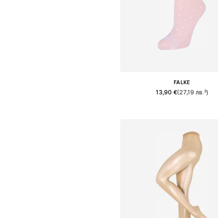
FALKE
13,90 €
(27,19 лв.³)
Налични размери: 35-38, 39-
Добави в кошницат