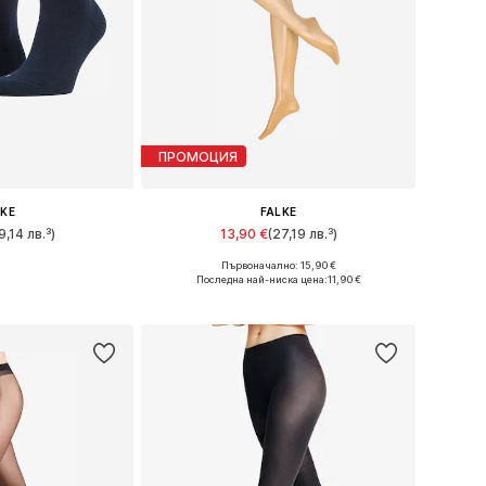
ПРОМОЦИЯ
LKE
FALKE
9,14 лв.³)
13,90 €
(27,19 лв.³)
+
3
Първоначално: 15,90 €
много размери
Налични размери: S, S-M, M-L, L
Последна най-ниска цена:
11,90 €
кошницата
Добави в кошницата