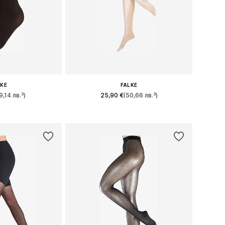
LKE
FALKE
9,14 лв.³)
25,90 €
(50,66 лв.³)
: 35-38, 39-42
Налични размери: S, M, L
кошницата
Добави в кошницата