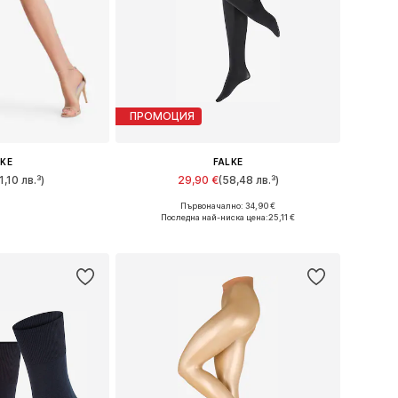
ПРОМОЦИЯ
LKE
FALKE
1,10 лв.³)
29,90 €
(58,48 лв.³)
+
2
Първоначално: 34,90 €
: S, M, M-L, L
Налични размери: S, S-M, M, M-L
Последна най-ниска цена:
25,11 €
кошницата
Добави в кошницата