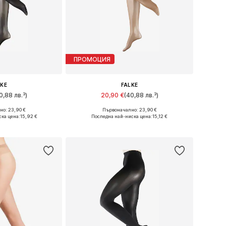
ПРОМОЦИЯ
LKE
FALKE
0,88 лв.³)
20,90 €
(40,88 лв.³)
+
1
о: 23,90 €
Първоначално: 23,90 €
много размери
Предлага се в много размери
ска цена:
15,92 €
Последна най-ниска цена:
15,12 €
кошницата
Добави в кошницата