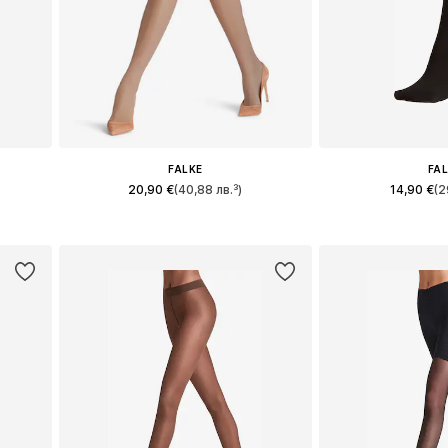
FALKE
FA
20,90 €
(40,88 лв.³)
14,90 €
(2
42
Налични размери: S, M, L
Налични размери
а
Добави в кошницата
Добави в 