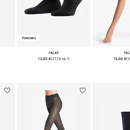
Унисекс
FALKE
FA
13,90 €
(27,19 лв.³)
15,90 €
(3
Предлага се в много размери
Налични размери
а
Добави в кошницата
Добави в 