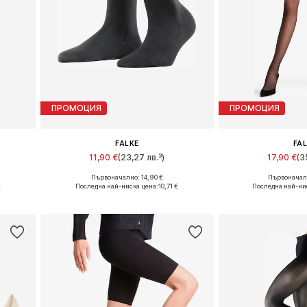
ПРОМОЦИЯ
ПРОМОЦИЯ
FALKE
FA
11,90 €
(23,27 лв.³)
17,90 €
(3
Първоначално: 14,90 €
Първоначалн
L
Налични размери: 35-38, 39-42
Налични размери:
€
Последна най-ниска цена:
10,71 €
Последна най-ни
а
Добави в кошницата
Добави в 