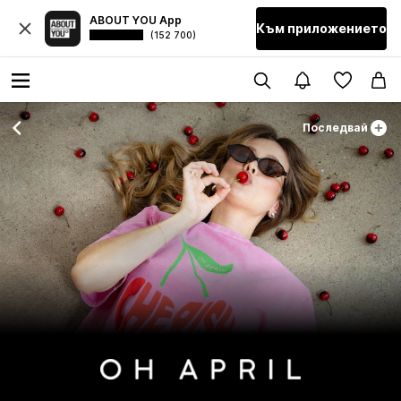
ABOUT YOU App
Към приложението
(152 700)
Последвай