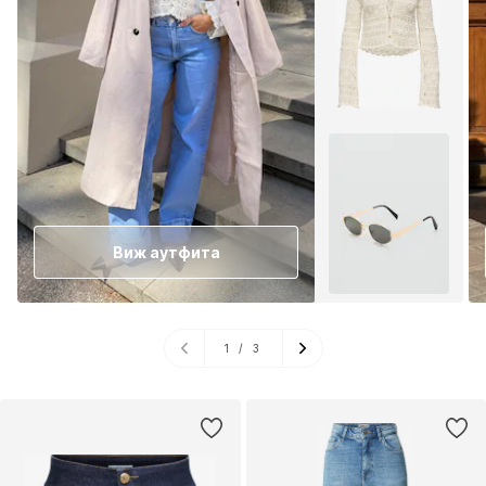
Виж аутфита
1
/
3