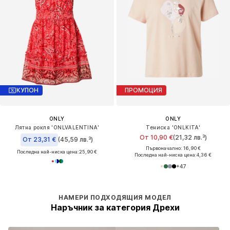
КУПОН
ПРОМОЦИЯ
ONLY
ONLY
Лятна рокля 'ONLVALENTINA'
Тениска 'ONLKITA'
От 10,90 €
(21,32 лв.³)
От 23,31 €
(45,59 лв.³)
Първоначално: 16,90 €
Последна най-ниска цена:
25,90 €
Последна най-ниска цена:
4,36 €
+
47
НАМЕРИ ПОДХОДЯЩИЯ МОДЕЛ
Наръчник за категория Дрехи