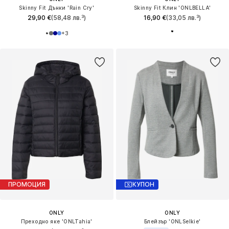
Skinny Fit Дънки 'Rain Cry'
Skinny Fit Клин 'ONLBELLA'
29,90 €
(58,48 лв.³)
16,90 €
(33,05 лв.³)
+
3
ПРОМОЦИЯ
КУПОН
ONLY
ONLY
Преходно яке 'ONLTahia'
Блейзър 'ONLSelkie'