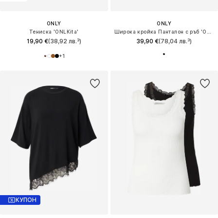
ONLY
ONLY
Тениска 'ONLKita'
Широка кройка Панталон с ръб 'ONLBerry'
19,90 €
(38,92 лв.³)
39,90 €
(78,04 лв.³)
+
1
КУПОН