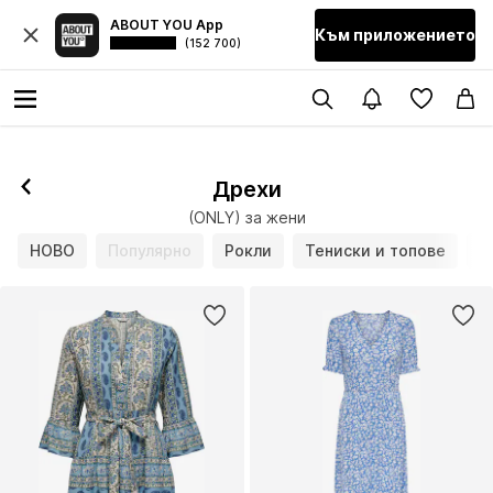
ABOUT YOU App
Към приложението
(152 700)
Дрехи
(ONLY) за жени
НОВО
Популярно
Рокли
Тениски и топове
Б