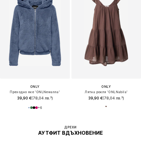
ONLY
ONLY
Преходно яке 'ONLNewanna'
Лятна рокля 'ONLNabila'
39,90 €
(78,04 лв.³)
39,90 €
(78,04 лв.³)
+
6
ДРЕХИ
АУТФИТ ВДЪХНОВЕНИЕ