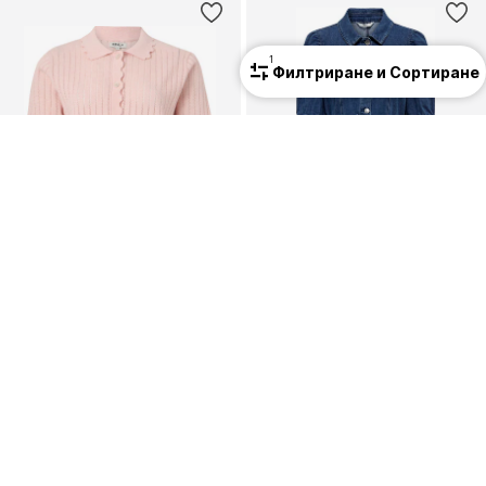
1
Филтриране и Сортиране
ПРОМОЦИЯ
ПРОМОЦИЯ
ONLY
ONLY
Плетена жилетка 'ONLElma'
Рокля 'ONLVibbe'
23,90 €
(46,74 лв.³)
39,90 €
(78,04 лв.³)
Първоначално: 26,90 €
Първоначално: 49,90 €
Последна най-ниска цена:
11,94 €
Последна най-ниска цена:
35,91 €