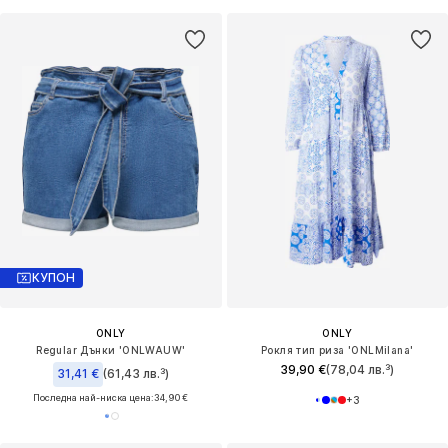
КУПОН
ONLY
ONLY
Regular Дънки 'ONLWAUW'
Рокля тип риза 'ONLMilana'
39,90 €
(78,04 лв.³)
31,41 €
(61,43 лв.³)
Последна най-ниска цена:
34,90 €
+
3