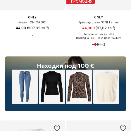
ПРОМОЦИЯ
ONLY
ONLY
Рокля 'CHICAGO'
Преходно яке 'ONLTahoe'
44,90 €
(87,82 лв.³)
44,90 €
(87,82 лв.³)
Първоначално: 49,90 €
Последна най-ниска цена:
24,43 €
+
2
Находки под 100 €