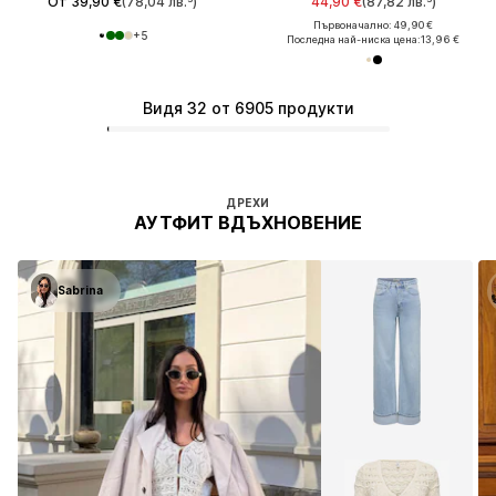
От 39,90 €
(78,04 лв.³)
44,90 €
(87,82 лв.³)
Първоначално: 49,90 €
+
5
Последна най-ниска цена:
13,96 €
Видя 32 от 6905 продукти
ДРЕХИ
АУТФИТ ВДЪХНОВЕНИЕ
Sabrina