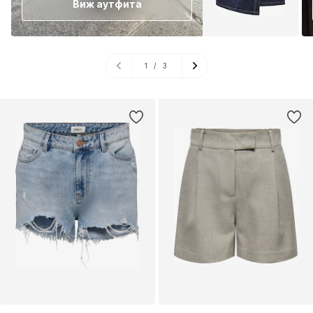
Виж аутфита
1
/
3