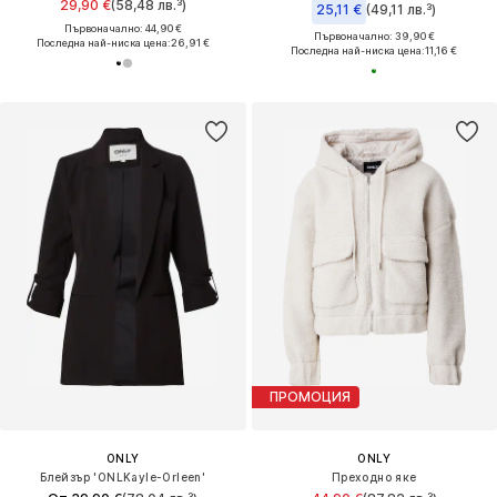
29,90 €
(58,48 лв.³)
25,11 €
(49,11 лв.³)
Първоначално: 44,90 €
Първоначално: 39,90 €
Последна най-ниска цена:
26,91 €
Последна най-ниска цена:
11,16 €
ПРОМОЦИЯ
ONLY
ONLY
Блейзър 'ONLKayle-Orleen'
Преходно яке