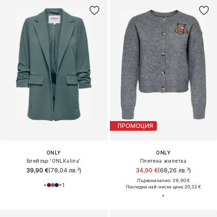
ПРОМОЦИЯ
ONLY
ONLY
Блейзър 'ONLKalina'
Плетена жилетка
39,90 €
(78,04 лв.³)
34,90 €
(68,26 лв.³)
Първоначално: 39,90 €
+
1
Последна най-ниска цена:
20,32 €