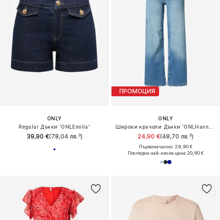
ПРОМОЦИЯ
ONLY
ONLY
Regular Дънки 'ONLEmilia'
Широки крачоли Дънки 'ONLHannah'
39,90 €
(78,04 лв.³)
24,90 €
(48,70 лв.³)
Първоначално: 29,90 €
Последна най-ниска цена:
20,90 €