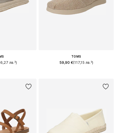
MS
TOMS
56,27 лв.³)
59,90 €
(117,15 лв.³)
+
1
много размери
Предлага се в много размери
кошницата
Добави в кошницата