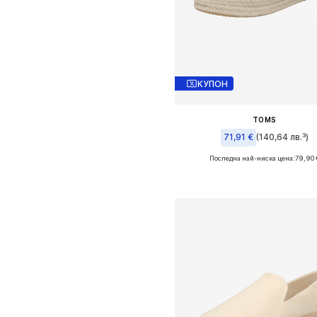
КУПОН
TOMS
71,91 €
(140,64 лв.³)
Последна най-ниска цена:
79,90 
Налични размери: 37, 38,5, 39, 4
Добави в кошницат