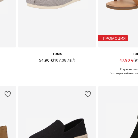
ПРОМОЦИЯ
TOMS
TO
54,90 €
(107,38 лв.³)
47,90 €
(9
+
2
Първоначалн
и
Предлага се в много размери
Предлага се в 
Последна най-ниска
а
Добави в кошницата
Добави в 