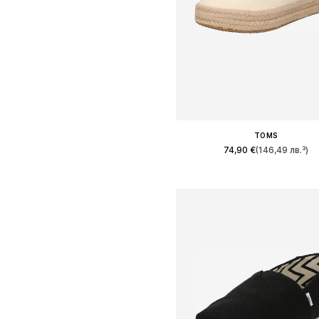
TOMS
74,90 €
(146,49 лв.³)
Предлага се в много размер
Добави в кошницат