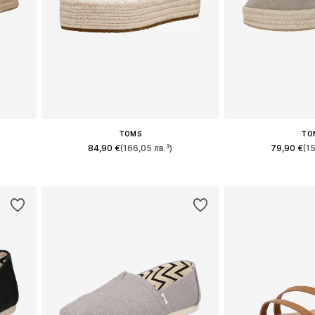
TOMS
TO
84,90 €
(166,05 лв.³)
79,90 €
(1
и
Предлага се в много размери
Предлага се в 
а
Добави в кошницата
Добави в 