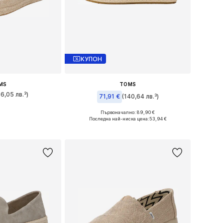
КУПОН
MS
TOMS
66,05 лв.³)
71,91 €
(140,64 лв.³)
много размери
Първоначално: 89,90 €
Налични размери: 36, 37, 38, 39, 40, 41
Последна най-ниска цена:
53,94 €
кошницата
Добави в кошницата