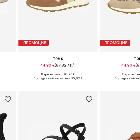
ПРОМОЦИЯ
ПРОМОЦИЯ
TOMS
TO
44,90 €
(87,82 лв.³)
44,90 €
(8
Първоначално: 94,90 €
Първоначалн
и
Налични размери: 36, 38, 40, 41, 42
Налични размери: 3
Последна най-ниска цена:
35,92 €
Последна най-нис
а
Добави в кошницата
Добави в 