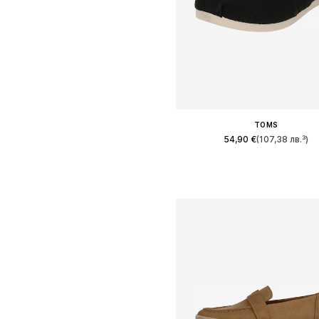
TOMS
54,90 €
(107,38 лв.³)
Предлага се в много размер
Добави в кошницат