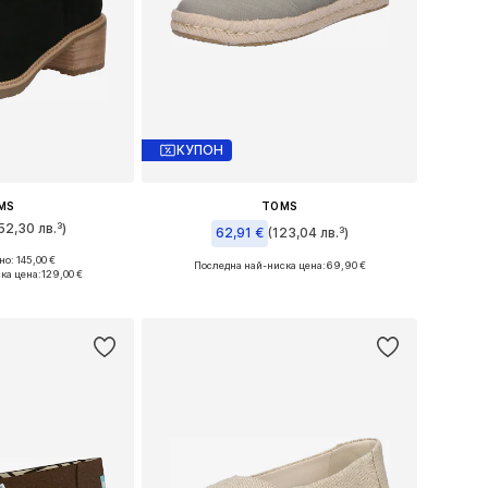
КУПОН
MS
TOMS
52,30 лв.³)
62,91 €
(123,04 лв.³)
о: 145,00 €
Последна най-ниска цена:
69,90 €
7, 39, 40, 41, 42
ка цена:
129,00 €
Налични размери: 36, 37, 38, 39, 42
кошницата
Добави в кошницата