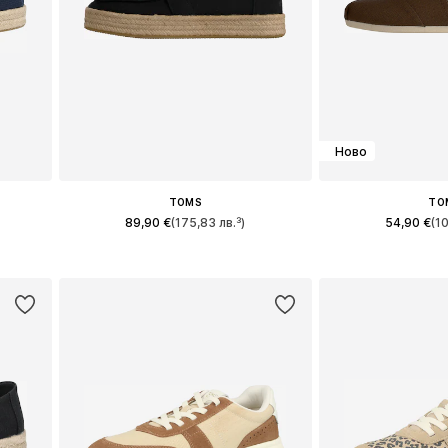
Ново
TOMS
TO
89,90 €
(175,83 лв.³)
54,90 €
(1
и
Предлага се в много размери
Предлага се в 
а
Добави в кошницата
Добави в 