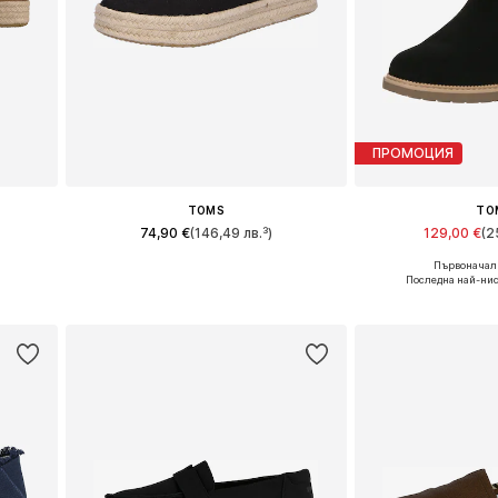
ПРОМОЦИЯ
TOMS
TO
74,90 €
(146,49 лв.³)
129,00 €
(2
Първоначалн
и
Предлага се в много размери
Налични размери: 3
Последна най-нис
а
Добави в кошницата
Добави в 