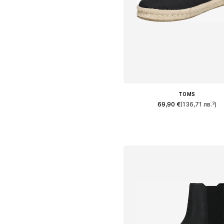
TOMS
69,90 €
(136,71 лв.³)
Предлага се в много размер
Добави в кошницат