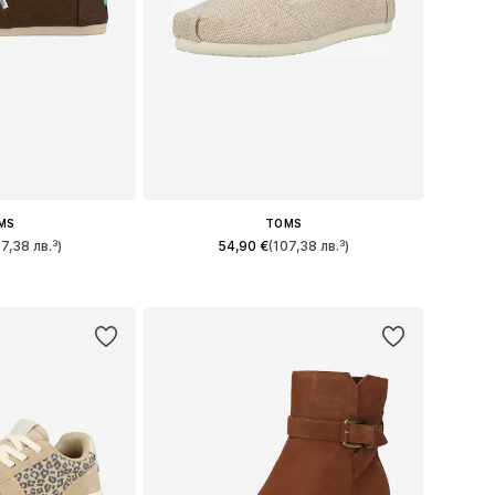
MS
TOMS
07,38 лв.³)
54,90 €
(107,38 лв.³)
много размери
Налични размери: 36,5, 37, 37,5, 38, 39, 40
кошницата
Добави в кошницата