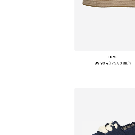
TOMS
89,90 €
(175,83 лв.³)
Предлага се в много размер
Добави в кошницат