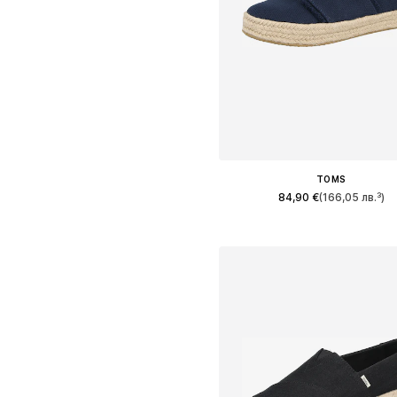
TOMS
84,90 €
(166,05 лв.³)
Предлага се в много размер
Добави в кошницат