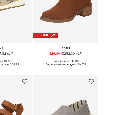
ПРОМОЦИЯ
MS
TOMS
7,82 лв.³)
129,00 €
(252,30 лв.³)
о: 94,90 €
Първоначално: 145,00 €
6, 37, 38, 39, 40
Налични размери: 36, 39, 40, 41
ка цена:
35,92 €
Последна най-ниска цена:
129,00 €
кошницата
Добави в кошницата