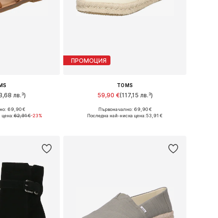
ПРОМОЦИЯ
MS
TOMS
3,68 лв.³)
59,90 €
(117,15 лв.³)
о: 69,90 €
Първоначално: 69,90 €
много размери
Предлага се в много размери
 цена:
62,91 €
-23%
Последна най-ниска цена:
53,91 €
кошницата
Добави в кошницата