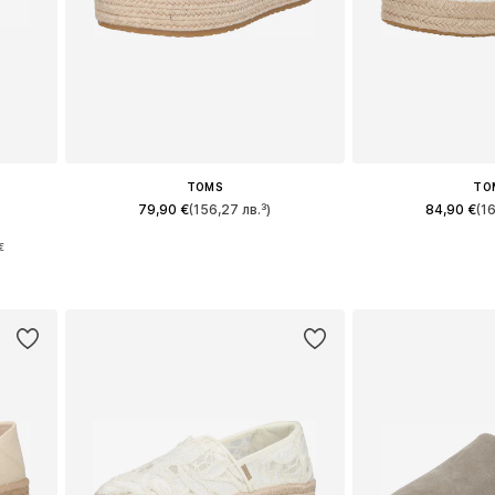
TOMS
TO
79,90 €
(156,27 лв.³)
84,90 €
(1
€
Предлага се в много размери
Предлага се в 
0, 42
Добави в кошницата
Добави в 
а