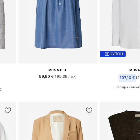
КУПОН
MOS MOSH
MOS 
99,90 €
(195,39 лв.³)
107,10 €
(2
Последна най-нис
L
Налични размери: XS, S, M, L
€
Налични размери:
а
Добави в кошницата
Добави в 