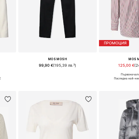
ПРОМОЦИЯ
MOS MOSH
MOS 
99,90 €
(195,39 лв.³)
125,00 €
(2
Първоначалн
42, 44
Предлага се в много размери
Налични размери:
€
Последна най-нис
а
Добави в кошницата
Добави в 