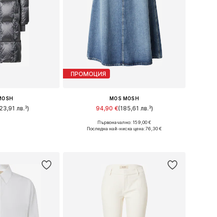
ПРОМОЦИЯ
MOSH
MOS MOSH
23,91 лв.³)
94,90 €
(185,61 лв.³)
Първоначално: 159,00 €
 XS, S, M, L, XL
Налични размери: 34, 36, 38, 40
Последна най-ниска цена:
76,30 €
кошницата
Добави в кошницата