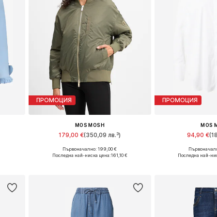
ПРОМОЦИЯ
ПРОМОЦИЯ
MOS MOSH
MOS 
179,00 €
(350,09 лв.³)
94,90 €
(1
Първоначално: 199,00 €
Първоначалн
 XL
Налични размери: XS, S, M, L
Налични разме
Последна най-ниска цена:
161,10 €
Последна най-нис
а
Добави в кошницата
Добави в 