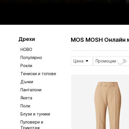
Дрехи
MOS MOSH Онлайн 
НОВО
Популярно
Цена
Промоции
Рокли
Тениски и топове
Дънки
Панталони
Якета
Поли
Блузи и туники
Пуловери и
Трикотаж