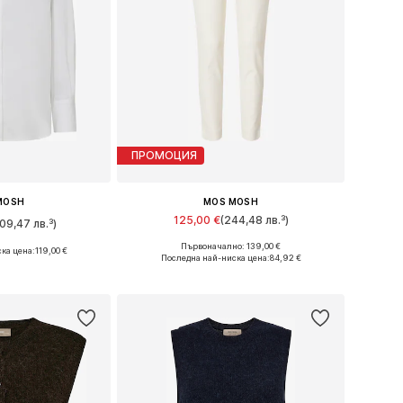
ПРОМОЦИЯ
MOSH
MOS MOSH
125,00 €
(244,48 лв.³)
09,47 лв.³)
Първоначално: 139,00 €
ка цена:
119,00 €
Предлага се в много размери
 XS, S, M, L, XL
Последна най-ниска цена:
84,92 €
Добави в кошницата
кошницата