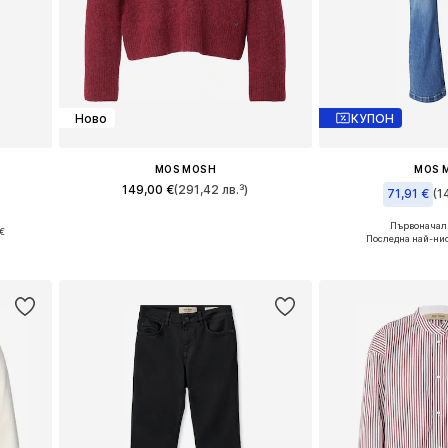
Ново
КУПОН
MOS MOSH
MOS 
149,00 €
(291,42 лв.³)
71,91 €
(1
Налични размери: 32 x къс, 34 x къс, 36 x къс, 40 x къс, 44 x къс
Налични размери: XS, S, M, L, XL
Първоначалн
€
Предлага се в 
Последна най-нис
а
Добави в кошницата
Добави в 