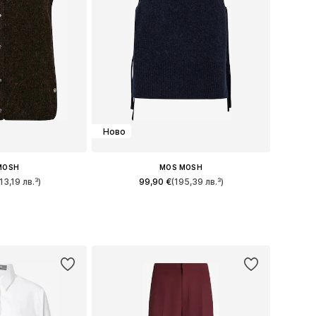
Ново
MOSH
MOS MOSH
13,19 лв.³)
99,90 €
(195,39 лв.³)
+
1
 XS, S, M, L, XL
Налични размери: XS, S, M, L, XL
кошницата
Добави в кошницата