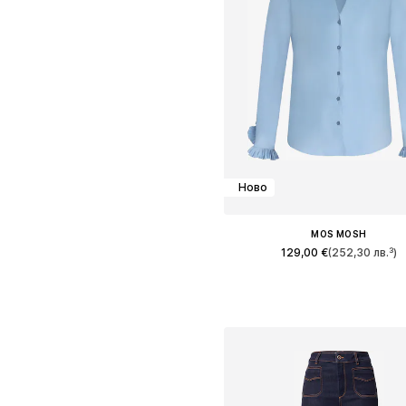
Ново
MOS MOSH
129,00 €
(252,30 лв.³)
Налични размери: XS, S, M, L,
Добави в кошницат