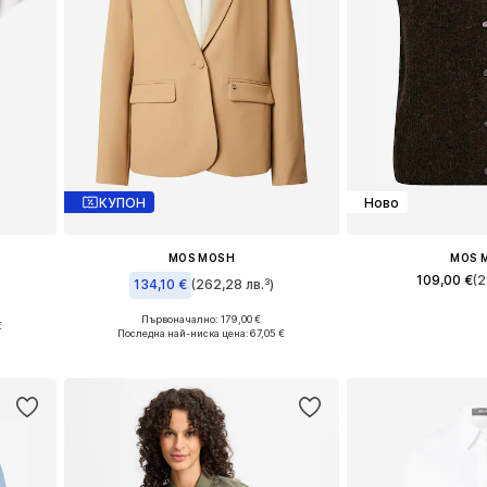
КУПОН
Ново
MOS MOSH
MOS 
109,00 €
(2
134,10 €
(262,28 лв.³)
+
1
 XL
Налични размери:
Първоначално: 179,00 €
€
Налични размери: 36, 38, 44
Последна най-ниска цена:
67,05 €
а
Добави в 
Добави в кошницата