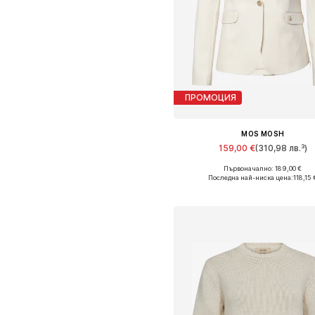
ПРОМОЦИЯ
MOS MOSH
159,00 €
(310,98 лв.³)
Първоначално: 189,00 €
Налични размери: 34, 36, 38, 40, 
Последна най-ниска цена:
118,15 
Добави в кошницат