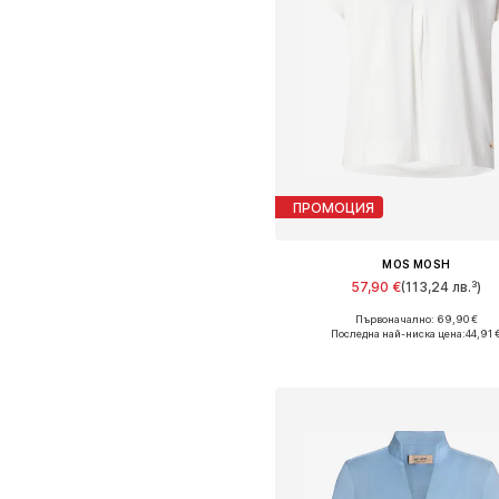
ПРОМОЦИЯ
MOS MOSH
57,90 €
(113,24 лв.³)
Първоначално: 69,90 €
Налични размери: XS, S, M, L,
Последна най-ниска цена:
44,91 
Добави в кошницат