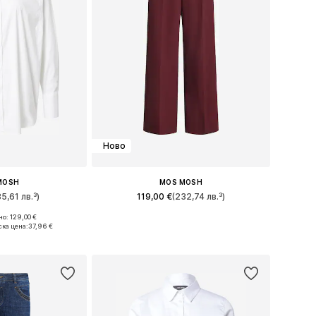
Ново
MOSH
MOS MOSH
85,61 лв.³)
119,00 €
(232,74 лв.³)
+
3
о: 129,00 €
ри: XS, S, M
Налични размери: 32 x дълъг, 34 x дълъг, 36 x дълъг, 38 x дълъг, 40 x дълъг, 44 x дълъг
ка цена:
37,96 €
кошницата
Добави в кошницата