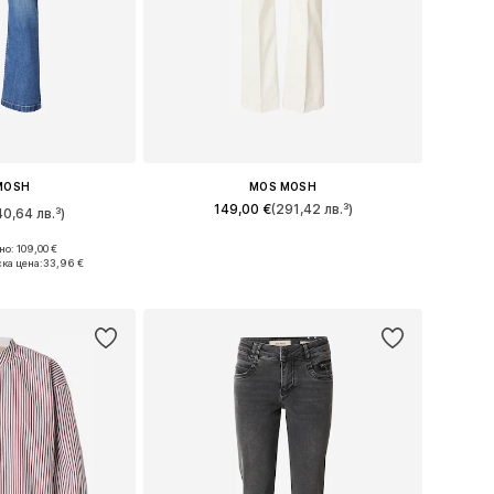
MOSH
MOS MOSH
149,00 €
(291,42 лв.³)
40,64 лв.³)
Налични размери: 34 x стандартен, 36 x стандартен, 38 x стандартен, 40 x стандартен, 42 x стандартен, 44 x стандартен
о: 109,00 €
много размери
ка цена:
33,96 €
Добави в кошницата
кошницата