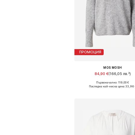
ПРОМОЦИЯ
MOS MOSH
84,90 €
(166,05 лв.³)
+
2
Първоначално: 119,00 €
Налични размери: S, M, L, X
Последна най-ниска цена:
33,96 
Добави в кошницат