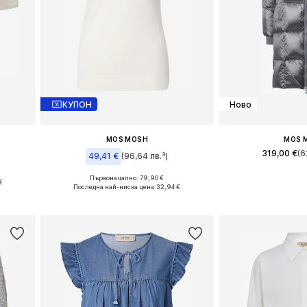
КУПОН
Ново
MOS MOSH
MOS 
319,00 €
(6
49,41 €
(96,64 лв.³)
 XL
Налични размери:
Първоначално: 79,90 €
€
Налични размери: XS, S, M, L
Последна най-ниска цена:
32,94 €
а
Добави в 
Добави в кошницата