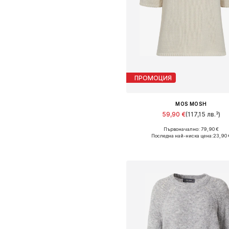
ПРОМОЦИЯ
MOS MOSH
59,90 €
(117,15 лв.³)
Първоначално: 79,90 €
Налични размери: XS, S, M, L,
Последна най-ниска цена:
23,90 
Добави в кошницат