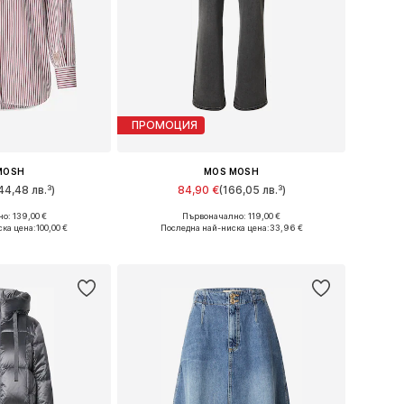
ПРОМОЦИЯ
MOSH
MOS MOSH
44,48 лв.³)
84,90 €
(166,05 лв.³)
о: 139,00 €
Първоначално: 119,00 €
 XS, S, M, L, XL
Предлага се в много размери
ка цена:
100,00 €
Последна най-ниска цена:
33,96 €
кошницата
Добави в кошницата