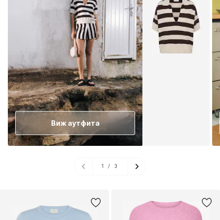
Виж аутфита
1
/
3