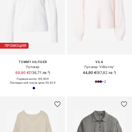
ПРОМОЦИЯ
TOMMY HILFIGER
VILA
Пуловер
Пуловер 'VIMarley'
69,90 €
(136,71 лв.³)
44,90 €
(87,82 лв.³)
Първоначално: 99,90 €
+
2
Последна най-ниска цена:
50,92 €