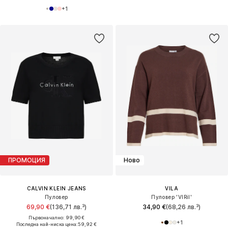
+
1
ПРОМОЦИЯ
Ново
CALVIN KLEIN JEANS
VILA
Пуловер
Пуловер 'VIRil'
69,90 €
(136,71 лв.³)
34,90 €
(68,26 лв.³)
Първоначално: 99,90 €
+
1
Последна най-ниска цена:
59,92 €