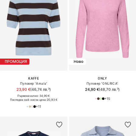
ПРОМОЦИЯ
Ново
KAFFE
ONLY
Пуловер 'Amala'
Пуловер 'ONLRICA'
23,90 €
(46,74 лв.³)
24,90 €
(48,70 лв.³)
Първоначално: 34,90 €
+
15
Последна най-ниска цена:
20,93 €
+
11