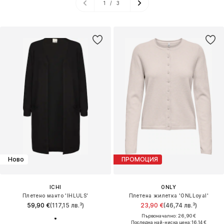
1
/
3
Ново
ПРОМОЦИЯ
ICHI
ONLY
Плетено манто 'IHLULS'
Плетена жилетка 'ONLLoyal'
59,90 €
(117,15 лв.³)
23,90 €
(46,74 лв.³)
Първоначално: 26,90 €
Последна най-ниска цена:
16,14 €