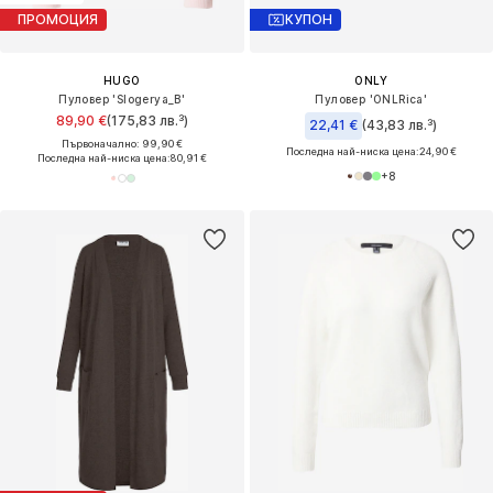
ПРОМОЦИЯ
КУПОН
HUGO
ONLY
Пуловер 'Slogerya_B'
Пуловер 'ONLRica'
89,90 €
(175,83 лв.³)
22,41 €
(43,83 лв.³)
Първоначално: 99,90 €
Последна най-ниска цена:
24,90 €
Последна най-ниска цена:
80,91 €
+
8