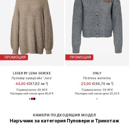
ПРОМОЦИЯ
ПРОМОЦИЯ
LEGER BY LENA GERCKE
ONLY
Пуловер оувърсайз 'Juna'
Плетена жилетка
44,90 €
(87,82 лв.³)
23,90 €
(46,74 лв.³)
Първоначално: 49,90 €
Първоначално: 39,90 €
Последна най-ниска цена:
40,41 €
Последна най-ниска цена:
20,32 €
НАМЕРИ ПОДХОДЯЩИЯ МОДЕЛ
Наръчник за категория Пуловери и Трикотаж