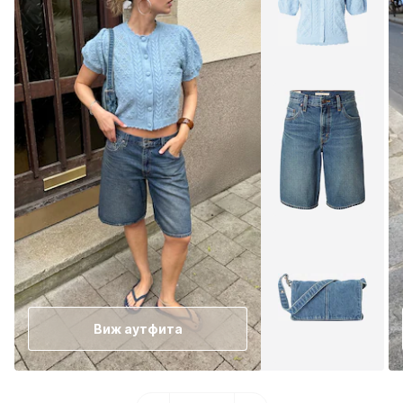
Виж аутфита