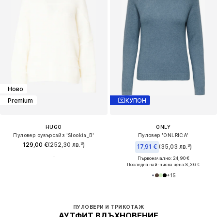
Ново
Premium
КУПОН
HUGO
ONLY
Пуловер оувърсайз 'Slookia_B'
Пуловер 'ONLRICA'
129,00 €
(252,30 лв.³)
17,91 €
(35,03 лв.³)
Първоначално: 24,90 €
Последна най-ниска цена:
8,36 €
+
15
ПУЛОВЕРИ И ТРИКОТАЖ
АУТФИТ ВДЪХНОВЕНИЕ