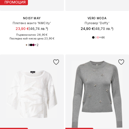
ПРОМОЦИЯ
NOISY MAY
VERO MODA
Плетено манто 'NMCity'
Пуловер 'Doffy'
23,90 €
(46,74 лв.³)
24,90 €
(48,70 лв.³)
Първоначално: 26,90 €
+
44
Последна най-ниска цена:
23,90 €
+
2