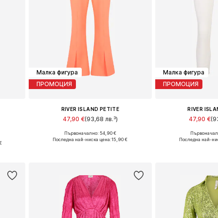
Малка фигура
Малка фигура
ПРОМОЦИЯ
ПРОМОЦИЯ
RIVER ISLAND PETITE
RIVER ISL
47,90 €
(93,68 лв.³)
47,90 €
(9
Първоначално: 54,90 €
Първоначалн
Налични размери: 40
Налични раз
Последна най-ниска цена:
15,90 €
Последна най-ни
€
Добави в кошницата
Добави в 
а