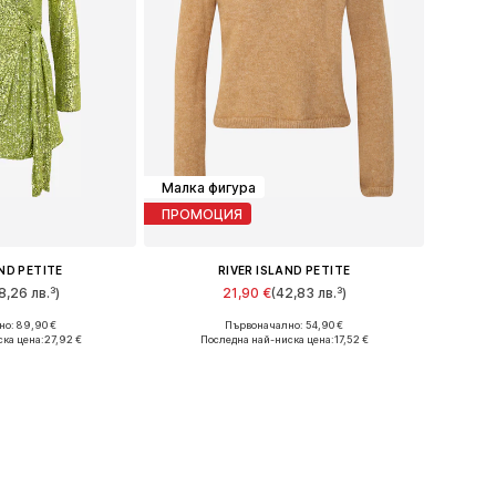
Малка фигура
ПРОМОЦИЯ
AND PETITE
RIVER ISLAND PETITE
8,26 лв.³)
21,90 €
(42,83 лв.³)
о: 89,90 €
Първоначално: 54,90 €
змери: 38
Налични размери: M, L
ска цена:
27,92 €
Последна най-ниска цена:
17,52 €
кошницата
Добави в кошницата