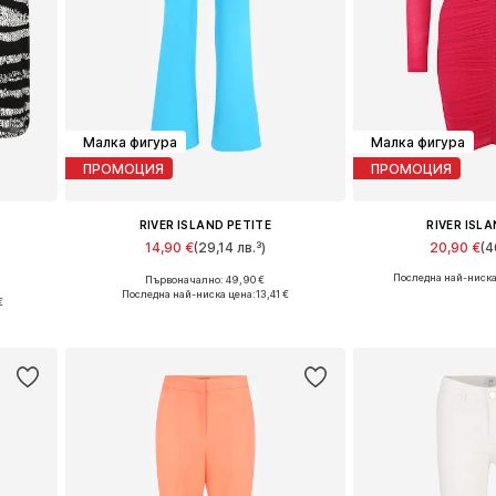
Малка фигура
Малка фигура
ПРОМОЦИЯ
ПРОМОЦИЯ
RIVER ISLAND PETITE
RIVER ISL
14,90 €
(29,14 лв.³)
20,90 €
(4
Последна най-ниска
Първоначално: 49,90 €
Налични размери: 40
Налични ра
Последна най-ниска цена:
13,41 €
€
Добави в кошницата
Добави в 
а