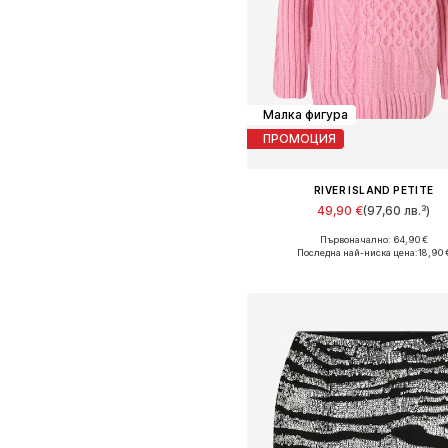
Малка фигура
ПРОМОЦИЯ
RIVER ISLAND PETITE
49,90 €
(97,60 лв.³)
Първоначално: 64,90 €
Налични размери: S, M
Последна най-ниска цена:
18,90 
Добави в кошницат