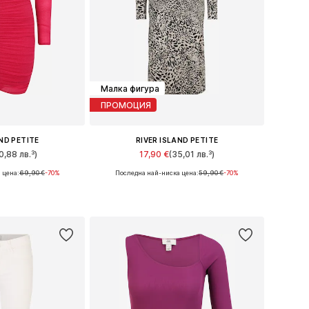
Малка фигура
ПРОМОЦИЯ
AND PETITE
RIVER ISLAND PETITE
0,88 лв.³)
17,90 €
(35,01 лв.³)
 цена:
69,90 €
-70%
Последна най-ниска цена:
59,90 €
-70%
змери: 36
Налични размери: 36
кошницата
Добави в кошницата