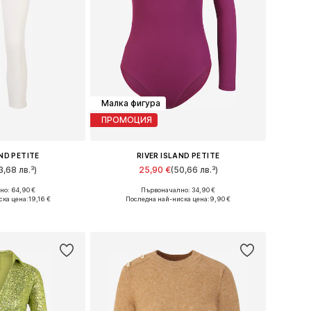
Малка фигура
ПРОМОЦИЯ
AND PETITE
RIVER ISLAND PETITE
3,68 лв.³)
25,90 €
(50,66 лв.³)
о: 64,90 €
Първоначално: 34,90 €
мери: 25-26
Налични размери: XXS
ска цена:
19,16 €
Последна най-ниска цена:
9,90 €
кошницата
Добави в кошницата