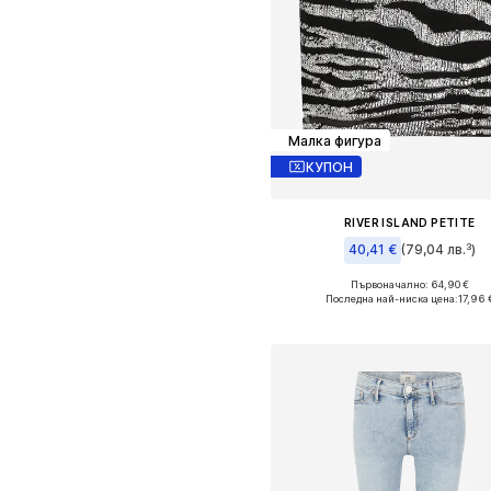
Малка фигура
КУПОН
RIVER ISLAND PETITE
40,41 €
(79,04 лв.³)
Първоначално: 64,90 €
Налични размери: 40
Последна най-ниска цена:
17,96 
Добави в кошницат