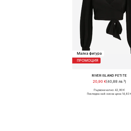
Малка фигура
ПРОМОЦИЯ
RIVER ISLAND PETITE
20,90 €
(40,88 лв.³)
Първоначално: 42,90 €
Налични размери: M
Последна най-ниска цена:
14,63 
Добави в кошницат