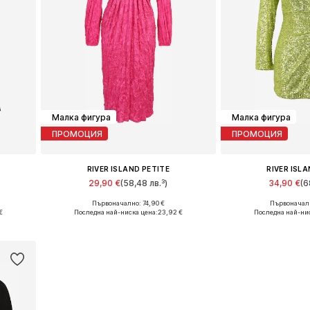
Малка фигура
Малка фигура
ПРОМОЦИЯ
ПРОМОЦИЯ
RIVER ISLAND PETITE
RIVER ISL
29,90 €
(58,48 лв.³)
34,90 €
(6
Първоначално: 74,90 €
Първоначалн
Налични размери: 38
Налични ра
€
Последна най-ниска цена:
23,92 €
Последна най-ни
а
Добави в кошницата
Добави в 