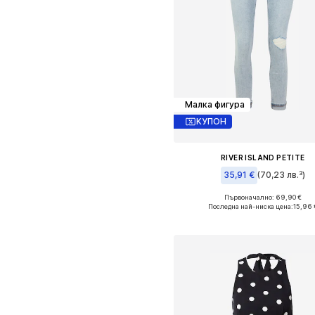
Малка фигура
КУПОН
RIVER ISLAND PETITE
35,91 €
(70,23 лв.³)
Първоначално: 69,90 €
Налични размери: 25-26
Последна най-ниска цена:
15,96 
Добави в кошницат