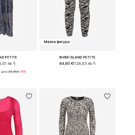
Малка фигура
AND PETITE
RIVER ISLAND PETITE
5,01 лв.³)
64,90 €
(126,93 лв.³)
 цена:
59,90 €
-70%
ери: 34, 36
Налични размери: 27-28
кошницата
Добави в кошницата