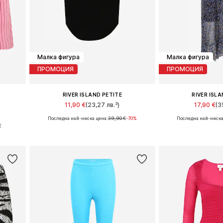
Малка фигура
Малка фигура
ПРОМОЦИЯ
ПРОМОЦИЯ
RIVER ISLAND PETITE
RIVER ISL
11,90 €
(23,27 лв.³)
17,90 €
(3
Последна най-ниска цена:
39,90 €
-70%
Последна най-ниска
Налични размери: L, XL, XXL
Налични разм
€
а
Добави в кошницата
Добави в 