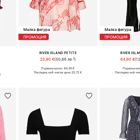
Малка фигура
Малка фигура
ПРОМОЦИЯ
ПРОМОЦИЯ
RIVER ISLAND PETITE
RIVER ISL
25,90 €
(50,66 лв.³)
64,90 €
(1
Първоначално: 64,90 €
Първоначалн
Налични размери: 36, 38, 40
Предлага се в 
 42
Последна най-ниска цена:
20,72 €
Последна най-ни
€
Добави в кошницата
Добави в 
а