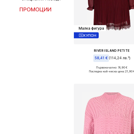
ПРОМОЦИИ
Малка фигура
КУПОН
RIVER ISLAND PETITE
58,41 €
(114,24 лв.³)
Първоначално: 74,90 €
Налични размери: 36, 38, 40,
Последна най-ниска цена:
21,90 
Добави в кошницат