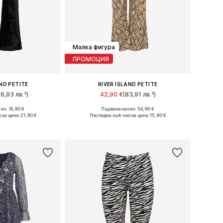
Малка фигура
ПРОМОЦИЯ
AND PETITE
RIVER ISLAND PETITE
26,93 лв.³)
42,90 €
(83,91 лв.³)
о: 74,90 €
Първоначално: 54,90 €
много размери
Налични размери: 32, 34, 36, 40
ска цена:
21,90 €
Последна най-ниска цена:
15,90 €
кошницата
Добави в кошницата