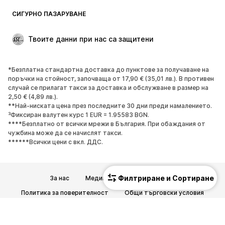
Блейзери
Гащеризони и комбинезони
СИГУРНО ПАЗАРУВАНЕ
Големи размери
Мода за бременни
Специални Поводи
ЕКСКЛУЗИВНО
Твоите данни при нас са защитени
Рециклиране
*Безплатна стандартна доставка до пунктове за получаване на
ОБУВКИ
поръчки на стойност, започваща от 17,90 € (35,01 лв.). В противен
случай се прилагат такси за доставка и обслужване в размер на
НОВО
Популярно
2,50 € (4,89 лв.).
**Най-ниската цена през последните 30 дни преди намалението.
Маратонки
Боти
³Фиксиран валутен курс 1 EUR = 1.95583 BGN.
Обувки с висок ток
Ботуши
****Безплатно от всички мрежи в България. При обаждания от
чужбина може да се начислят такси.
Сандали
Ниски обувки
******Всички цени с вкл. ДДС.
Спортни обувки
Балерини
Чехли
Домашни пантофи
Филтриране и Сортиране
За нас
Медии
Работни позиции
ЕКСКЛУЗИВНО
Политика за поверителност
Общи търговски условия
СПОРТ
Правна информация
Достъпност
Спортно облекло
Видове спорт
Безопасност на продукта