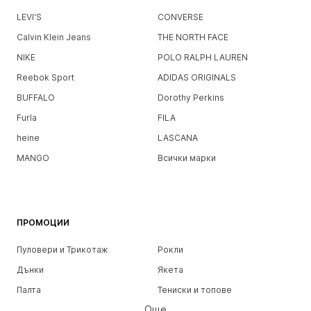
LEVI'S
CONVERSE
Calvin Klein Jeans
THE NORTH FACE
NIKE
POLO RALPH LAUREN
Reebok Sport
ADIDAS ORIGINALS
BUFFALO
Dorothy Perkins
Furla
FILA
heine
LASCANA
MANGO
Всички марки
ПРОМОЦИИ
Пуловери и Трикотаж
Рокли
Дънки
Якета
Палта
Тениски и топове
Още
Панталони
Бельо