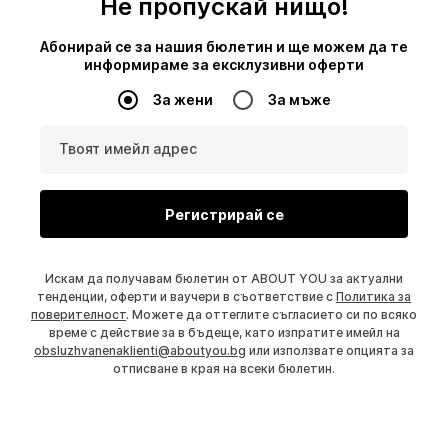
Не пропускай нищо!
Абонирай се за нашия бюлетин и ще можем да те
информираме за ексклузивни оферти
За жени
За мъже
Твоят имейл адрес
Регистрирай се
Искам да получавам бюлетин от ABOUT YOU за актуални
тенденции, оферти и ваучери в съответствие с
Политика за
поверителност
. Можете да оттеглите съгласието си по всяко
време с действие за в бъдеще, като изпратите имейл на
obsluzhvanenaklienti@aboutyou.bg
или използвате опцията за
отписване в края на всеки бюлетин.