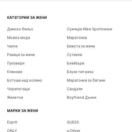
КАТЕГОРИИ ЗА ЖЕНИ
Дамско бельо
Суичъри Nike Sportswear
Мъжка мода
Маратонки
Чанти
Бижута за жени
Раници за жени
Сутиени
Пуловери
Блейзъри
Клинове
Блузи тип риза
Ботуши над коляно
Маратонки за бягане
Чорапогащи
Сандали
Жилетки
Boyfriend Дънки
МАРКИ ЗА ЖЕНИ
Esprit
GUESS
ONLY
s.Oliver