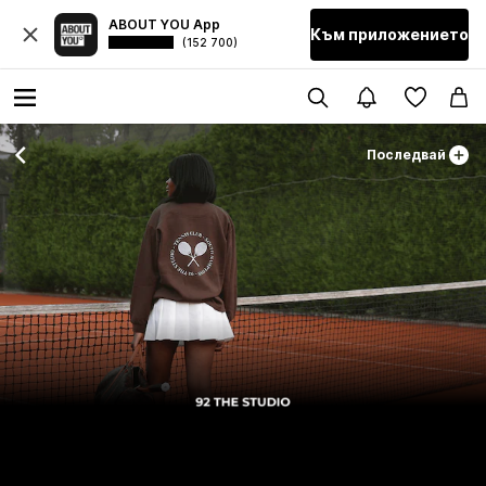
ABOUT YOU App
Към приложението
(152 700)
Последвай