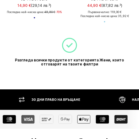
14,90 €
(29,14 лв.³)
44,90 €
(87,82 лв.³)
Последна най-ниска цена:
49,90 €
-70%
Първоначално: 119,00 €
Последна най-ниска цена:
35,92 €
Разгледа всички продукти от категорията Жени, които
отговарят на твоите филтри
30 ДНИ ПРАВО НА ВРЪЩАНЕ
НАЛ