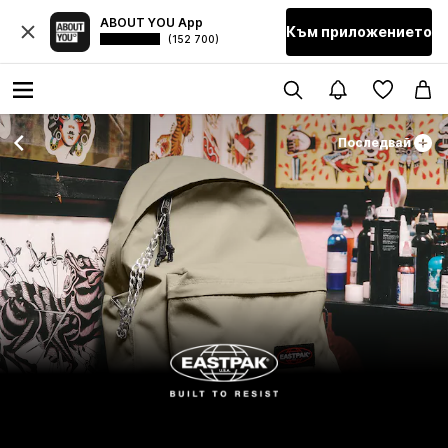
ABOUT YOU App
Към приложението
(152 700)
Последвай