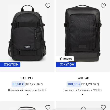
Унисекс
КУПОН
КУПОН
EASTPAK
EASTPAK
85,50 €
(167,22 лв.³)
108,00 €
(211,23 лв.³)
Последна най-ниска цена:
95,00 €
Последна най-ниска цена:
120,00 €