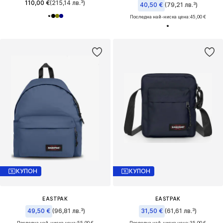
110,00 €
(215,14 лв.³)
40,50 €
(79,21 лв.³)
Последна най-ниска цена:
45,00 €
КУПОН
КУПОН
EASTPAK
EASTPAK
49,50 €
(96,81 лв.³)
31,50 €
(61,61 лв.³)
Последна най-ниска цена:
55,00 €
Последна най-ниска цена:
35,00 €