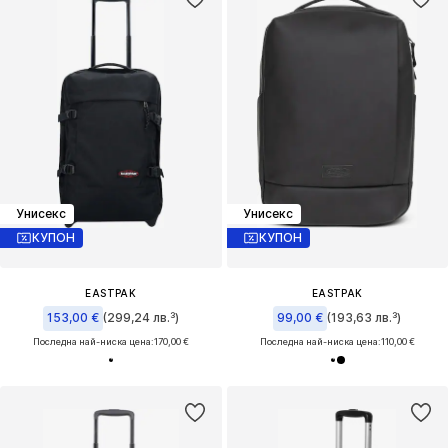
Унисекс
Унисекс
КУПОН
КУПОН
EASTPAK
EASTPAK
153,00 €
(299,24 лв.³)
99,00 €
(193,63 лв.³)
Последна най-ниска цена:
170,00 €
Последна най-ниска цена:
110,00 €