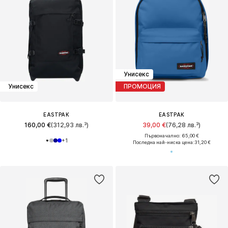
Унисекс
Унисекс
ПРОМОЦИЯ
EASTPAK
EASTPAK
160,00 €
(312,93 лв.³)
39,00 €
(76,28 лв.³)
Първоначално: 65,00 €
+
1
Последна най-ниска цена:
31,20 €