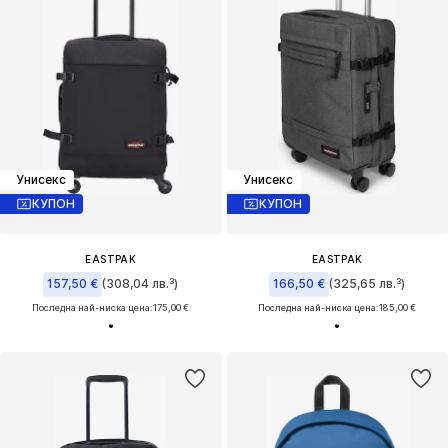
Унисекс
Унисекс
КУПОН
КУПОН
EASTPAK
EASTPAK
157,50 €
(308,04 лв.³)
166,50 €
(325,65 лв.³)
Последна най-ниска цена:
175,00 €
Последна най-ниска цена:
185,00 €