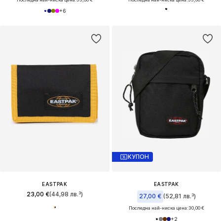
+
6
КУПОН
EASTPAK
EASTPAK
23,00 €
(44,98 лв.³)
27,00 €
(52,81 лв.³)
Последна най-ниска цена:
30,00 €
+
2