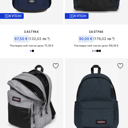
КУПОН
КУПОН
EASTPAK
EASTPAK
67,50 €
(132,02 лв.³)
90,00 €
(176,02 лв.³)
Последна най-ниска цена:
75,00 €
Последна най-ниска цена:
100,00 €