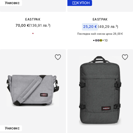
Унисекс
КУПОН
EASTPAK
EASTPAK
70,00 €
(136,91 лв.³)
25,20 €
(49,29 лв.³)
Последна най-ниска цена:
28,00 €
+
10
Унисекс