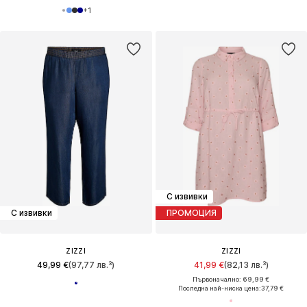
+
1
С извивки
С извивки
ПРОМОЦИЯ
ZIZZI
ZIZZI
49,99 €
(97,77 лв.³)
41,99 €
(82,13 лв.³)
Първоначално: 69,99 €
Последна най-ниска цена:
37,79 €