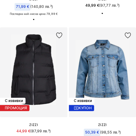
49,99 €
(97,77 лв.³)
71,99 €
(140,80 лв.³)
Последна най-ниска цена:
79,99 €
С извивки
С извивки
ПРОМОЦИЯ
КУПОН
ZIZZI
ZIZZI
44,99 €
(87,99 лв.³)
50,39 €
(98,55 лв.³)