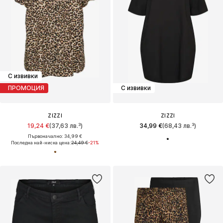
С извивки
ПРОМОЦИЯ
С извивки
ZIZZI
ZIZZI
19,24 €
(37,63 лв.³)
34,99 €
(68,43 лв.³)
Първоначално: 34,99 €
Последна най-ниска цена:
24,49 €
-21%