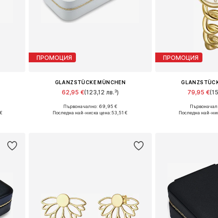
ПРОМОЦИЯ
ПРОМОЦИЯ
GLANZSTÜCKE MÜNCHEN
GLANZSTÜC
62,95 €
(123,12 лв.³)
79,95 €
(1
Първоначално: 69,95 €
Първоначалн
Налични размери: One Size
Налични разме
€
Последна най-ниска цена:
53,51 €
Последна най-ни
а
Добави в кошницата
Добави в 