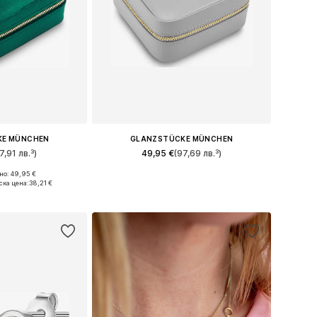
KE MÜNCHEN
GLANZSTÜCKE MÜNCHEN
7,91 лв.³)
49,95 €
(97,69 лв.³)
о: 49,95 €
ри: One Size
Налични размери: One Size
ска цена:
38,21 €
кошницата
Добави в кошницата