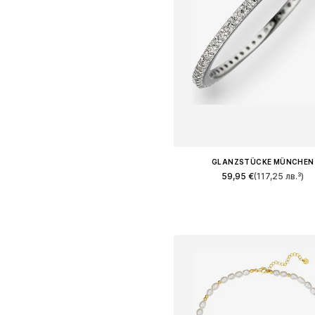
GLANZSTÜCKE MÜNCHEN
59,95 €
(117,25 лв.³)
Предлага се в много размер
Добави в кошницат