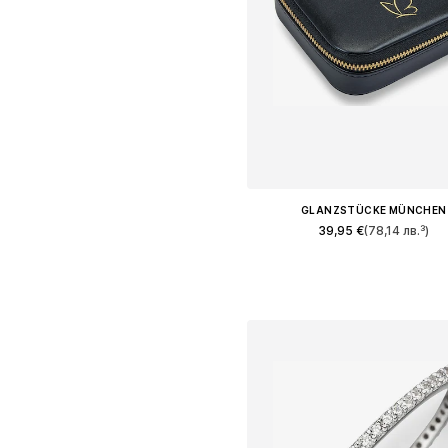
GLANZSTÜCKE MÜNCHEN
39,95 €
(78,14 лв.³)
Налични размери: One Size
Добави в кошницат