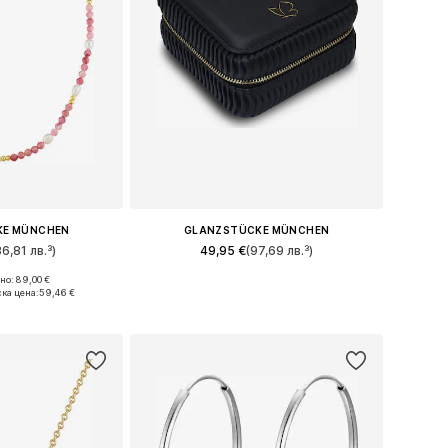
KE MÜNCHEN
GLANZSTÜCKE MÜNCHEN
36,81 лв.³)
49,95 €
(97,69 лв.³)
о: 89,00 €
ри: One Size
Налични размери: One Size
ка цена:
59,46 €
кошницата
Добави в кошницата