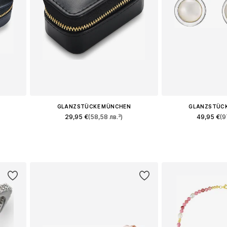
GLANZSTÜCKE MÜNCHEN
GLANZSTÜC
29,95 €
(58,58 лв.³)
49,95 €
(9
Налични размери: One Size
Налични разме
а
Добави в кошницата
Добави в 