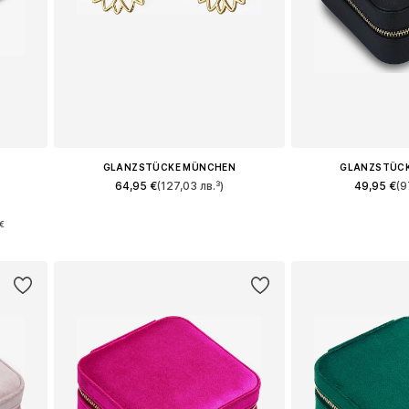
GLANZSTÜCKE MÜNCHEN
GLANZSTÜC
64,95 €
(127,03 лв.³)
49,95 €
(9
Налични размери: One Size
Налични разме
€
а
Добави в кошницата
Добави в 