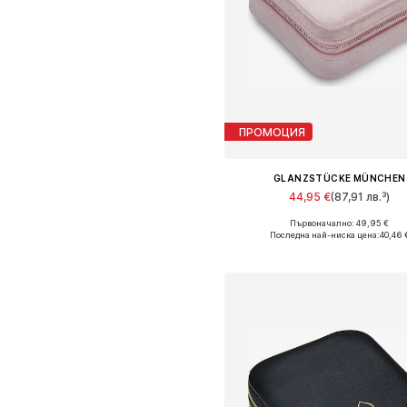
ПРОМОЦИЯ
GLANZSTÜCKE MÜNCHEN
44,95 €
(87,91 лв.³)
Първоначално: 49,95 €
Налични размери: One Size
Последна най-ниска цена:
40,46 
Добави в кошницат