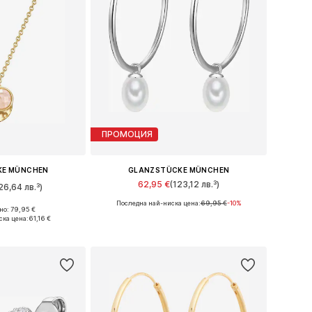
ПРОМОЦИЯ
KE MÜNCHEN
GLANZSTÜCKE MÜNCHEN
62,95 €
(123,12 лв.³)
26,64 лв.³)
Последна най-ниска цена:
69,95 €
-10%
Налични размери: One Size
о: 79,95 €
ри: One Size
ска цена:
61,16 €
Добави в кошницата
кошницата