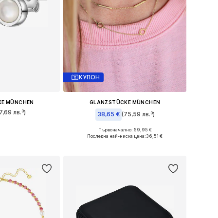
КУПОН
KE MÜNCHEN
GLANZSTÜCKE MÜNCHEN
7,69 лв.³)
38,65 €
(75,59 лв.³)
ри: One Size
Първоначално: 59,95 €
Налични размери: One Size
Последна най-ниска цена:
36,51 €
кошницата
Добави в кошницата