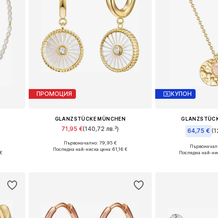
ПРОМОЦИЯ
КУПОН
GLANZSTÜCKE MÜNCHEN
GLANZSTÜC
71,95 €
(140,72 лв.³)
64,75 €
(1
Първоначално: 79,95 €
Налични размери: One Size
Първоначалн
Последна най-ниска цена:
61,16 €
Налични разме
€
Последна най-ни
Добави в кошницата
а
Добави в 