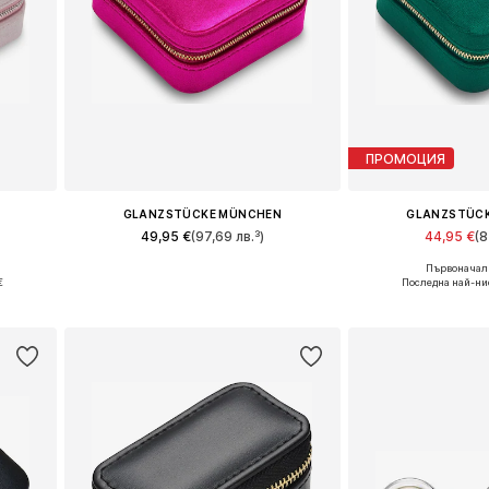
ПРОМОЦИЯ
GLANZSTÜCKE MÜNCHEN
GLANZSTÜC
49,95 €
(97,69 лв.³)
44,95 €
(8
Първоначалн
Налични размери: One Size
Налични разме
€
Последна най-ни
а
Добави в кошницата
Добави в 