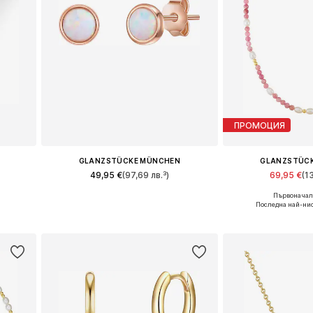
ПРОМОЦИЯ
GLANZSTÜCKE MÜNCHEN
GLANZSTÜC
49,95 €
(97,69 лв.³)
69,95 €
(1
Първоначалн
и
Налични размери: One Size
Налични разме
Последна най-нис
а
Добави в кошницата
Добави в 