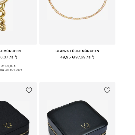
KE MÜNCHEN
GLANZSTÜCKE MÜNCHEN
56,37 лв.³)
49,95 €
(97,69 лв.³)
о: 109,00 €
ри: One Size
Налични размери: One Size
ска цена:
71,96 €
кошницата
Добави в кошницата