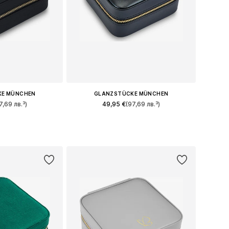
KE MÜNCHEN
GLANZSTÜCKE MÜNCHEN
7,69 лв.³)
49,95 €
(97,69 лв.³)
ри: One Size
Налични размери: One Size
кошницата
Добави в кошницата