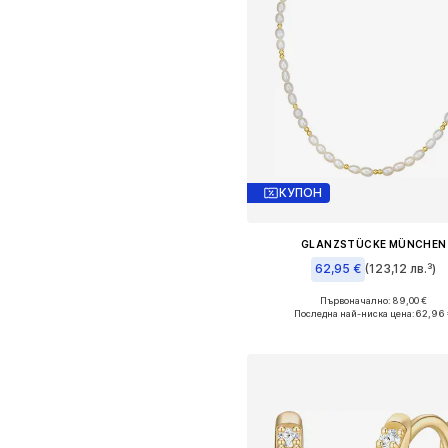
КУПОН
GLANZSTÜCKE MÜNCHEN
62,95 €
(123,12 лв.³)
Първоначално: 89,00 €
Налични размери: One Size
Последна най-ниска цена:
62,96 
Добави в кошницат