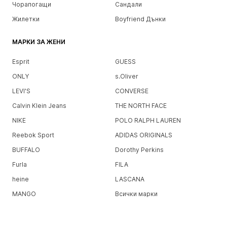
Чорапогащи
Сандали
Жилетки
Boyfriend Дънки
МАРКИ ЗА ЖЕНИ
Esprit
GUESS
ONLY
s.Oliver
LEVI'S
CONVERSE
Calvin Klein Jeans
THE NORTH FACE
NIKE
POLO RALPH LAUREN
Reebok Sport
ADIDAS ORIGINALS
BUFFALO
Dorothy Perkins
Furla
FILA
heine
LASCANA
MANGO
Всички марки