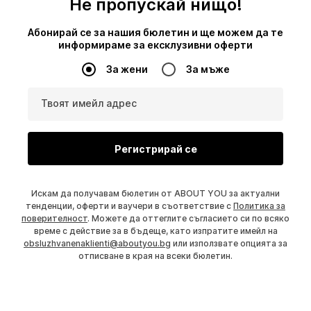
Не пропускай нищо!
Абонирай се за нашия бюлетин и ще можем да те
информираме за ексклузивни оферти
За жени
За мъже
Твоят имейл адрес
Регистрирай се
Искам да получавам бюлетин от ABOUT YOU за актуални
тенденции, оферти и ваучери в съответствие с
Политика за
поверителност
. Можете да оттеглите съгласието си по всяко
време с действие за в бъдеще, като изпратите имейл на
obsluzhvanenaklienti@aboutyou.bg
или използвате опцията за
отписване в края на всеки бюлетин.