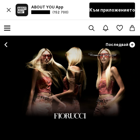
ABOUT YOU App
Към приложението
(152 700)
Последвай