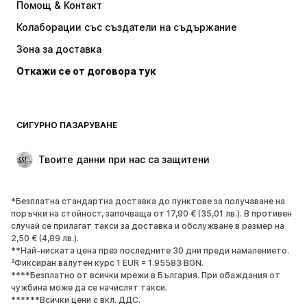
Помощ & Контакт
Тениски и топове
Панталони
Колаборации със създатели на съдържание
Якета
Пуловери и Трикотаж
Зона за доставка
Бельо
Блузи и туники
Откажи се от договора тук
Палта
Поли
Бански и плажна мода
Суичъри
Блейзери
Гащеризони и комбинезони
СИГУРНО ПАЗАРУВАНЕ
Големи размери
Мода за бременни
Специални Поводи
ЕКСКЛУЗИВНО
Твоите данни при нас са защитени
Рециклиране
*Безплатна стандартна доставка до пунктове за получаване на
ОБУВКИ
поръчки на стойност, започваща от 17,90 € (35,01 лв.). В противен
случай се прилагат такси за доставка и обслужване в размер на
НОВО
Популярно
2,50 € (4,89 лв.).
**Най-ниската цена през последните 30 дни преди намалението.
Маратонки
Боти
³Фиксиран валутен курс 1 EUR = 1.95583 BGN.
Обувки с висок ток
Ботуши
****Безплатно от всички мрежи в България. При обаждания от
чужбина може да се начислят такси.
Сандали
Ниски обувки
******Всички цени с вкл. ДДС.