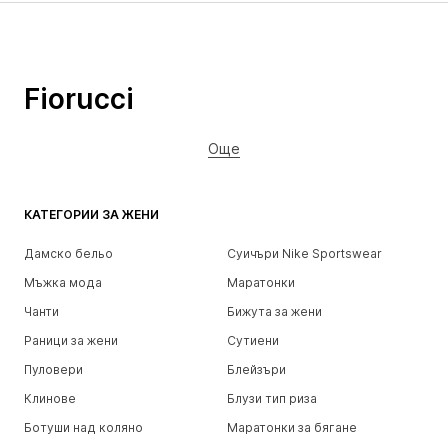
Fiorucci
Още
КАТЕГОРИИ ЗА ЖЕНИ
Дамско бельо
Суичъри Nike Sportswear
Мъжка мода
Маратонки
Чанти
Бижута за жени
Раници за жени
Сутиени
Пуловери
Блейзъри
Клинове
Блузи тип риза
Ботуши над коляно
Маратонки за бягане