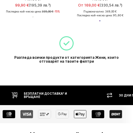
99,90 €
(195,39 лв.³)
От 169,00 €
(330,54 лв.³)
Последна най-ниска цена:
335,00 €
-70%
Първоначално: 349,00 €
Последна най-ниска цена:
95,60 €
Разгледа всички продукти от категорията Жени, които
отговарят на твоите филтри
БЕЗПЛАТНИ ДОСТАВКА* И
30 ДНИ
ВРЪЩАНЕ