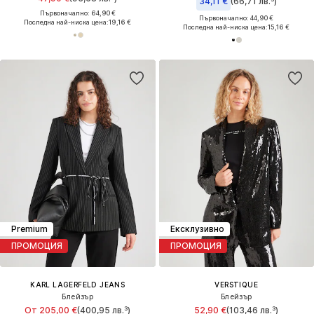
34,11 €
(66,71 лв.³)
Първоначално: 64,90 €
Първоначално: 44,90 €
Последна най-ниска цена:
19,16 €
Последна най-ниска цена:
15,16 €
Premium
Ексклузивно
ПРОМОЦИЯ
ПРОМОЦИЯ
KARL LAGERFELD JEANS
VERSTIQUE
Блейзър
Блейзър
От 205,00 €
(400,95 лв.³)
52,90 €
(103,46 лв.³)