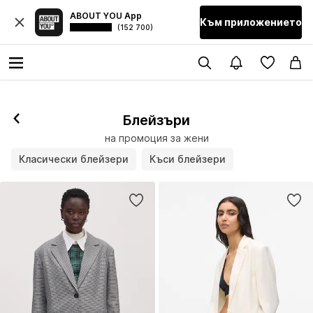
ABOUT YOU App
Към приложението
(152 700)
Блейзъри
на промоция за жени
Класически блейзери
Къси блейзери