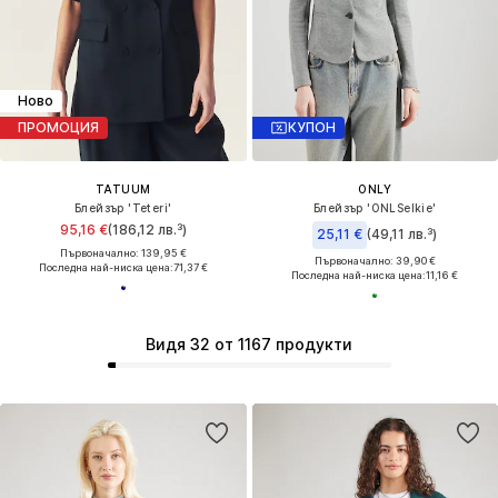
Ново
ПРОМОЦИЯ
КУПОН
TATUUM
ONLY
Блейзър 'Teteri'
Блейзър 'ONLSelkie'
95,16 €
(186,12 лв.³)
25,11 €
(49,11 лв.³)
Първоначално: 139,95 €
Първоначално: 39,90 €
Последна най-ниска цена:
71,37 €
Последна най-ниска цена:
11,16 €
Видя 32 от 1167 продукти