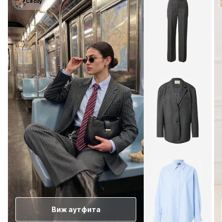
Cecily
Виж аутфита