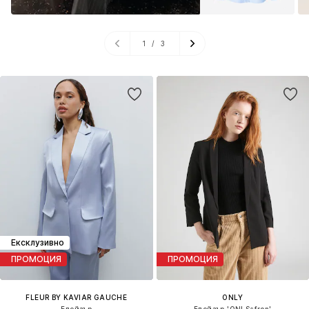
1
/
3
Ексклузивно
ПРОМОЦИЯ
ПРОМОЦИЯ
FLEUR BY KAVIAR GAUCHE
ONLY
Блейзър
Блейзър 'ONLSafron'