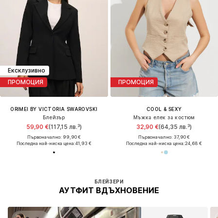
Ексклузивно
ПРОМОЦИЯ
ПРОМОЦИЯ
ORIMEI BY VICTORIA SWAROVSKI
COOL & SEXY
Блейзър
Мъжка елек за костюм
59,90 €
(117,15 лв.³)
32,90 €
(64,35 лв.³)
Първоначално: 99,90 €
Първоначално: 37,90 €
Последна най-ниска цена:
41,93 €
Последна най-ниска цена:
24,68 €
БЛЕЙЗЕРИ
АУТФИТ ВДЪХНОВЕНИЕ