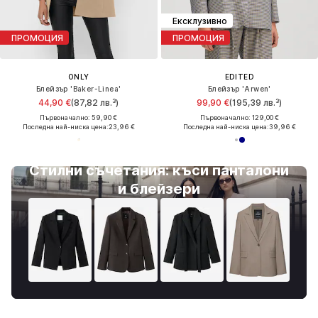
Ексклузивно
ПРОМОЦИЯ
ПРОМОЦИЯ
ONLY
EDITED
Блейзър 'Baker-Linea'
Блейзър 'Arwen'
44,90 €
(87,82 лв.³)
99,90 €
(195,39 лв.³)
Първоначално: 59,90 €
Първоначално: 129,00 €
Последна най-ниска цена:
23,96 €
Последна най-ниска цена:
39,96 €
Стилни съчетания: къси панталони
и блейзери