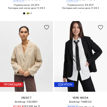
Първоначално: 49,90 €
Първоначално: 69,90 €
Последна най-ниска цена:
13,96 €
Последна най-ниска цена:
21,96 €
+
1
ПРОМОЦИЯ
КУПОН
OBJECT
VERO MODA
Блейзър 'OBJRINI'
Блейзър 'VMRIGA'
47,90 €
(93,68 лв.³)