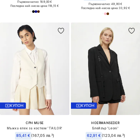
Първоначално: 189,00 €
Първоначално: 49,90 €
Последна най-ниска цена:
118,15 €
Последна най-ниска цена:
33,92 €
КУПОН
КУПОН
CPH MUSE
HOERMANSEDER
Мъжка елек за костюм 'TAILOR'
Блейзър 'Leoni'
85,41 €
(167,05 лв.³)
62,91 €
(123,04 лв.³)