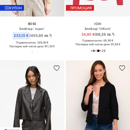
КУПОН
ПРОМОЦИЯ
BOSS
ICHI
Блейзър 'Jupan'
Блейзър 'IHKate'
34,90 €
(68,26 лв.³)
233,10 €
(455,90 лв.³)
Първоначално: 49,90 €
Първоначално: 349,00 €
Последна най-ниска цена:
20,94 €
Последна най-ниска цена:
181,30 €
+
29