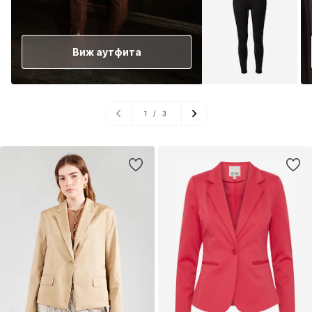
Виж аутфита
1
/
3