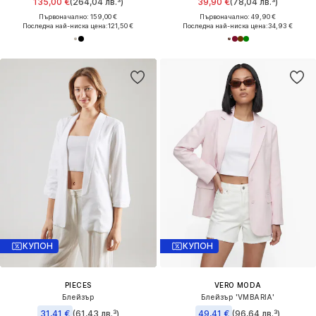
135,00 €
(264,04 лв.³)
39,90 €
(78,04 лв.³)
Първоначално: 159,00 €
Първоначално: 49,90 €
Последна най-ниска цена:
121,50 €
Последна най-ниска цена:
34,93 €
КУПОН
КУПОН
PIECES
VERO MODA
Блейзър
Блейзър 'VMBARIA'
31,41 €
(61,43 лв.³)
49,41 €
(96,64 лв.³)