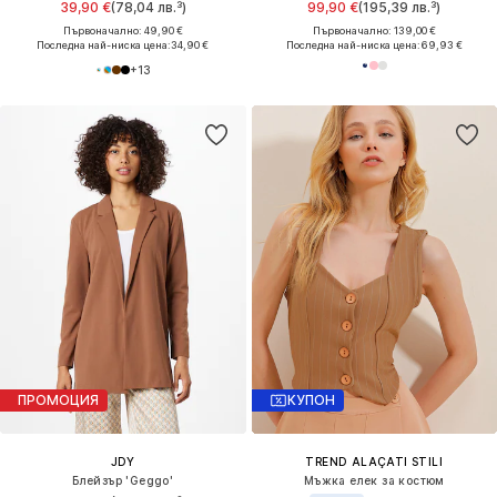
39,90 €
(78,04 лв.³)
99,90 €
(195,39 лв.³)
Първоначално: 49,90 €
Първоначално: 139,00 €
Последна най-ниска цена:
34,90 €
Последна най-ниска цена:
69,93 €
+
13
ПРОМОЦИЯ
КУПОН
JDY
TREND ALAÇATI STILI
Блейзър 'Geggo'
Мъжка елек за костюм