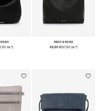
& NOAH
EMILY & NOAH
7,60 лв.³)
49,90 €
(97,60 лв.³)
ри: One Size
Налични размери: One Size
кошницата
Добави в кошницата