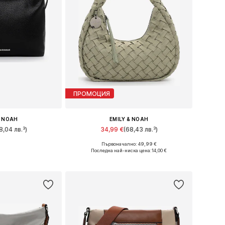
ПРОМОЦИЯ
& NOAH
EMILY & NOAH
8,04 лв.³)
34,99 €
(68,43 лв.³)
Първоначално: 49,99 €
ри: One Size
Налични размери: One Size
Последна най-ниска цена:
14,00 €
кошницата
Добави в кошницата