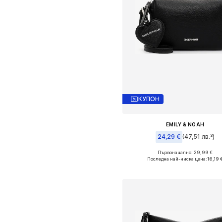
КУПОН
EMILY & NOAH
24,29 €
(47,51 лв.³)
Първоначално: 29,99 €
Налични размери: One Size
Последна най-ниска цена:
16,19 
Добави в кошницат