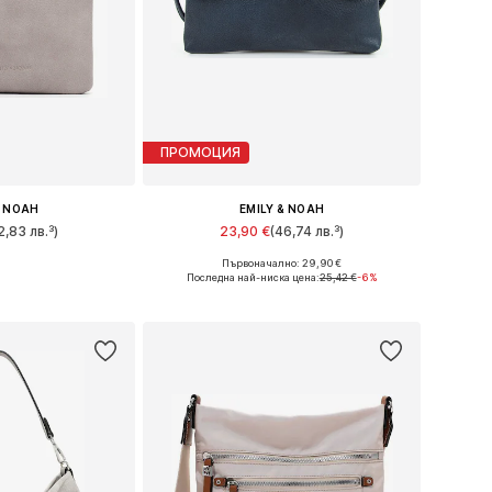
ПРОМОЦИЯ
& NOAH
EMILY & NOAH
2,83 лв.³)
23,90 €
(46,74 лв.³)
Първоначално: 29,90 €
ри: One Size
Налични размери: One Size
Последна най-ниска цена:
25,42 €
-6%
кошницата
Добави в кошницата