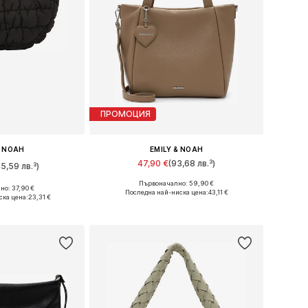
ПРОМОЦИЯ
& NOAH
EMILY & NOAH
47,90 €
(93,68 лв.³)
45,59 лв.³)
Първоначално: 59,90 €
Налични размери: One Size
о: 37,90 €
ри: One Size
Последна най-ниска цена:
43,11 €
ска цена:
23,31 €
Добави в кошницата
кошницата