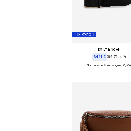
КУПОН
EMILY & NOAH
34,11 €
(66,71 лв.³)
Последна най-ниска цена:
37,90 
Налични размери: One Size
Добави в кошницат