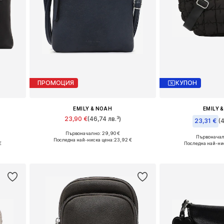
ПРОМОЦИЯ
КУПОН
EMILY & NOAH
EMILY 
23,90 €
(46,74 лв.³)
23,31 €
(
Първоначално: 29,90 €
Налични размери: One Size
Първоначалн
Последна най-ниска цена:
23,92 €
Налични разме
€
Последна най-ни
Добави в кошницата
а
Добави в 