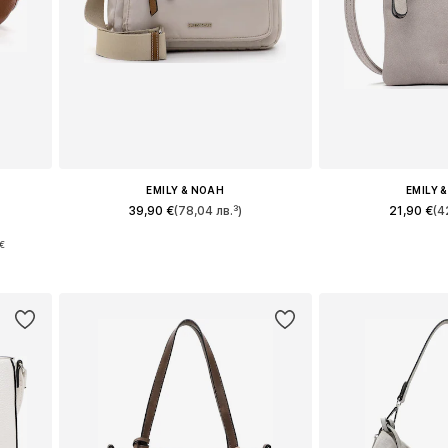
EMILY & NOAH
EMILY 
39,90 €
(78,04 лв.³)
21,90 €
(4
€
Налични размери: One Size
Налични разме
Добави в кошницата
Добави в 
а