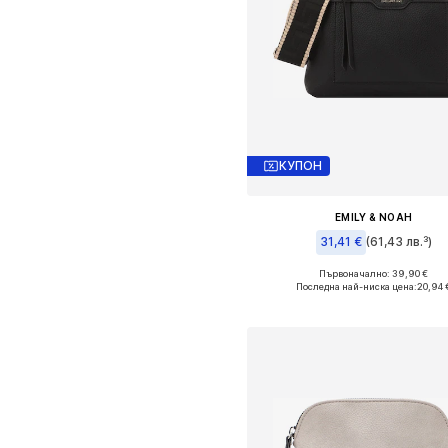
КУПОН
EMILY & NOAH
31,41 €
(61,43 лв.³)
Първоначално: 39,90 €
Налични размери: One Size
Последна най-ниска цена:
20,94 
Добави в кошницат