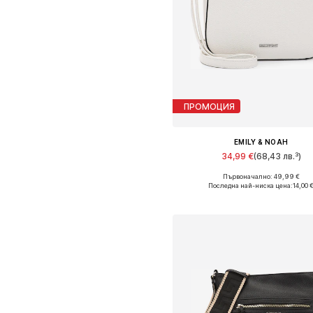
ПРОМОЦИЯ
EMILY & NOAH
34,99 €
(68,43 лв.³)
Първоначално: 49,99 €
Налични размери: One Size
Последна най-ниска цена:
14,00 
Добави в кошницат