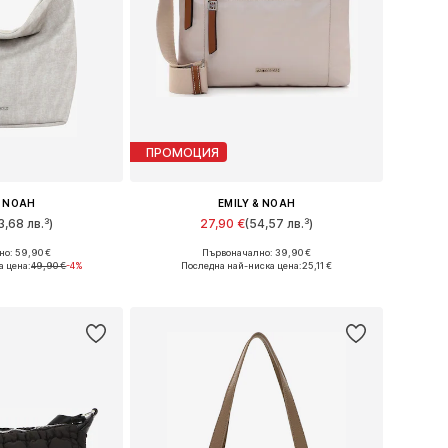
ПРОМОЦИЯ
& NOAH
EMILY & NOAH
3,68 лв.³)
27,90 €
(54,57 лв.³)
о: 59,90 €
Първоначално: 39,90 €
ри: One Size
Налични размери: One Size
а цена:
49,90 €
-4%
Последна най-ниска цена:
25,11 €
кошницата
Добави в кошницата