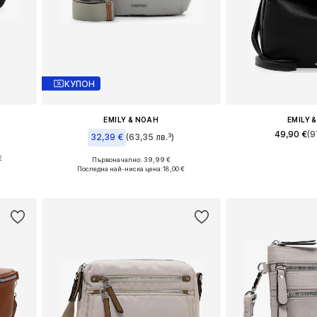
КУПОН
EMILY & NOAH
EMILY 
49,90 €
(9
32,39 €
(63,35 лв.³)
€
Налични разме
Първоначално: 39,99 €
Налични размери: One Size
Последна най-ниска цена:
18,00 €
Добави в 
а
Добави в кошницата