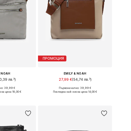
ПРОМОЦИЯ
& NOAH
EMILY & NOAH
0,39 лв.³)
27,99 €
(54,74 лв.³)
о: 39,99 €
Първоначално: 39,99 €
ри: One Size
Налични размери: One Size
ска цена:
18,00 €
Последна най-ниска цена:
14,00 €
кошницата
Добави в кошницата