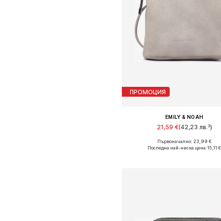
ПРОМОЦИЯ
EMILY & NOAH
21,59 €
(42,23 лв.³)
Първоначално: 23,99 €
Налични размери: One Size
Последна най-ниска цена:
15,11 
Добави в кошницат