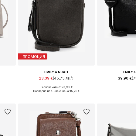
ПРОМОЦИЯ
EMILY & NOAH
EMILY 
23,39 €
(45,75 лв.³)
39,90 €
(7
Първоначално: 25,99 €
Налични размери: One Size
Налични разме
€
Последна най-ниска цена:
15,20 €
а
Добави в кошницата
Добави в 