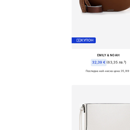
КУПОН
EMILY & NOAH
32,39 €
(63,35 лв.³)
Последна най-ниска цена:
35,99 
Налични размери: One Size
Добави в кошницат