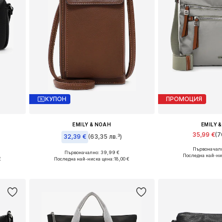
КУПОН
ПРОМОЦИЯ
EMILY & NOAH
EMILY 
35,99 €
(7
32,39 €
(63,35 лв.³)
Първоначалн
Налични разме
Първоначално: 39,99 €
Налични размери: One Size
Последна най-ни
€
Последна най-ниска цена:
18,00 €
Добави в 
а
Добави в кошницата