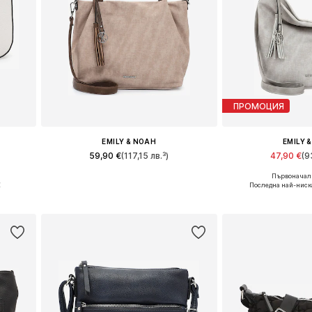
ПРОМОЦИЯ
EMILY & NOAH
EMILY 
59,90 €
(117,15 лв.³)
47,90 €
(9
Първоначалн
Налични размери: One Size
Налични разме
€
Последна най-ниск
а
Добави в кошницата
Добави в 