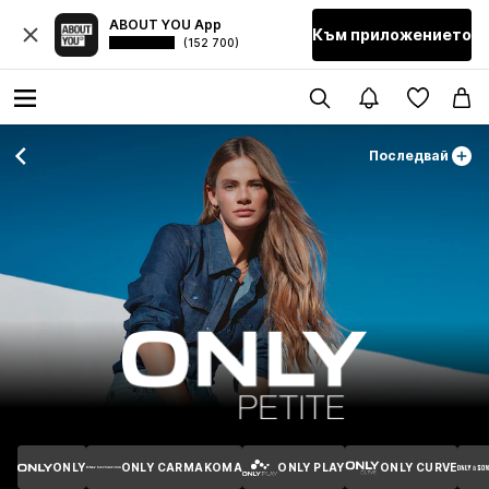
ABOUT YOU App
Към приложението
(152 700)
Последвай
ONLY
ONLY CARMAKOMA
ONLY PLAY
ONLY CURVE