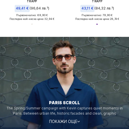
TRAPP
TRAPP
49,41 €
(96,64 лв.³)
43,11 €
(84,32 лв.³)
Първоначално: 69,90 €
Първоначално: 79,90 €
Последна най-ниска цена:
32,94 €
Последна най-ниска цена:
28,74 €
PARIS SCROLL
The Spring/Summer campaign with Kevin captures quiet moments in
Paris. Between urban life, historic facades and clean, graphic
surroundings, modern, reduced imagery emerges. Coffee walks,
ПОКАЖИ ОЩЕ
strolling through the streets of Paris or short pauses in the park are
captured, while elegant yet relaxed looks — from refined cotton sets to