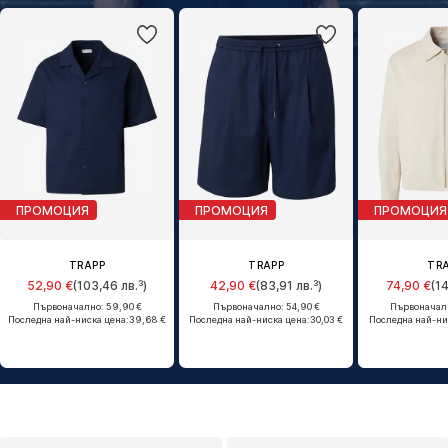
lightweight summer pieces — blend effortlessly into these scenes.
ПРОМОЦИЯ
ПРОМОЦИЯ
ПРОМОЦИЯ
TRAPP
TRAPP
TR
52,90 €
(103,46 лв.³)
42,90 €
(83,91 лв.³)
74,90 €
(1
Първоначално: 59,90 €
Първоначално: 54,90 €
Първоначалн
Последна най-ниска цена:
39,68 €
Последна най-ниска цена:
30,03 €
Последна най-ни