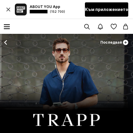
ABOUT YOU App
Към приложението
(152 700)
Последвай