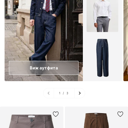
Виж аутфита
1
/
3