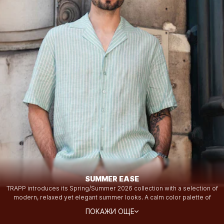
SUMMER EASE
TRAPP introduces its Spring/Summer 2026 collection with a selection of
modern, relaxed yet elegant summer looks. A calm color palette of
beige, brown and olive forms the foundation of the season. Lightweight
ПОКАЖИ ОЩЕ
materials such as linen and canvas meet textured fabrics like crinkle,