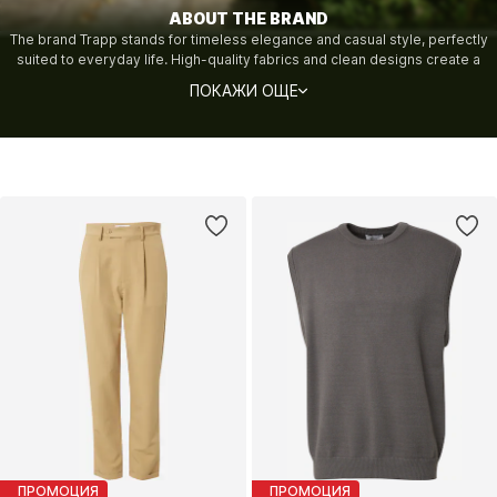
ABOUT THE BRAND
The brand Trapp stands for timeless elegance and casual style, perfectly
suited to everyday life. High-quality fabrics and clean designs create a
look that is both modern and comfortable. With a subtle yet stylish
ПОКАЖИ ОЩЕ
aesthetic, the brand offers versatile essentials for every occasion.
ПРОМОЦИЯ
ПРОМОЦИЯ