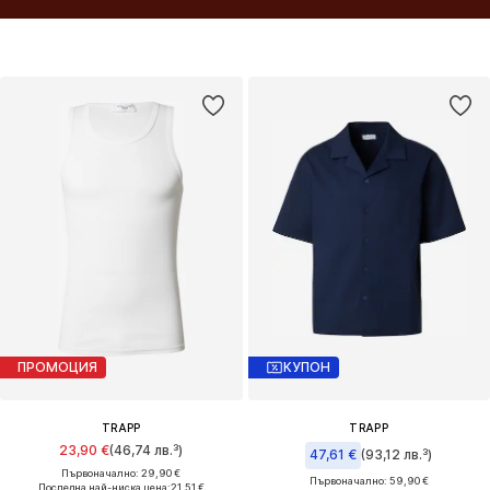
waffle and denim, alongside flowing, subtly lustrous materials – creating
natural ease and understated depth. Versatile styles can be worn as
sets, building cohesive looks – from resort shirts and relaxed shorts to
oversized jackets and tailored elements. Designed for everyday wear
as well as more refined moments. For a style that combines comfort,
quality and a calm, confident attitude.
ПРОМОЦИЯ
КУПОН
TRAPP
TRAPP
23,90 €
(46,74 лв.³)
47,61 €
(93,12 лв.³)
Първоначално: 29,90 €
Първоначално: 59,90 €
Последна най-ниска цена:
21,51 €