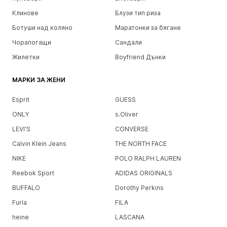
Клинове
Блузи тип риза
Ботуши над коляно
Маратонки за бягане
Чорапогащи
Сандали
Жилетки
Boyfriend Дънки
МАРКИ ЗА ЖЕНИ
Esprit
GUESS
ONLY
s.Oliver
LEVI'S
CONVERSE
Calvin Klein Jeans
THE NORTH FACE
NIKE
POLO RALPH LAUREN
Reebok Sport
ADIDAS ORIGINALS
BUFFALO
Dorothy Perkins
Furla
FILA
heine
LASCANA