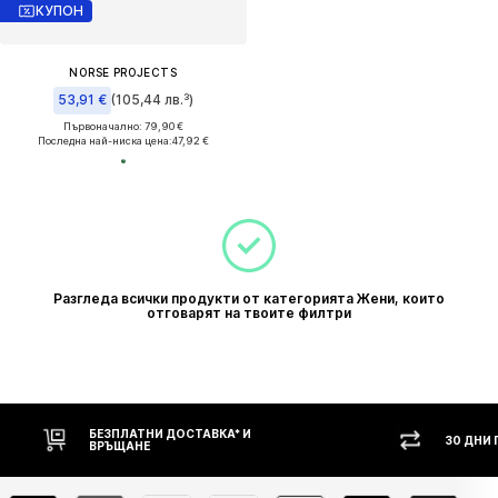
КУПОН
NORSE PROJECTS
53,91 €
(105,44 лв.³)
Първоначално: 79,90 €
Последна най-ниска цена:
47,92 €
Разгледа всички продукти от категорията Жени, които
отговарят на твоите филтри
БЕЗПЛАТНИ ДОСТАВКА* И
30 ДНИ
ВРЪЩАНЕ