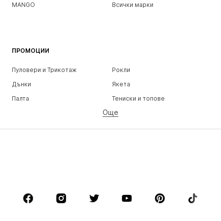
MANGO
Всички марки
ПРОМОЦИИ
Пуловери и Трикотаж
Рокли
Дънки
Якета
Палта
Тениски и топове
Още
Панталони
Бельо
Поли
Блузи и туники
Суичъри
Блейзери
Бански и плажна мода
Гащеризони и комбинезони
Големи размери
Мода за бременни
Обувки
Спорт
Аксесоари
Premium
ДРЕХИ