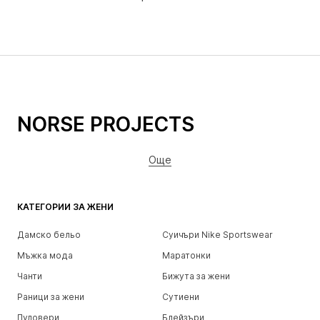
NORSE PROJECTS
Още
КАТЕГОРИИ ЗА ЖЕНИ
Дамско бельо
Суичъри Nike Sportswear
Мъжка мода
Маратонки
Чанти
Бижута за жени
Раници за жени
Сутиени
Пуловери
Блейзъри