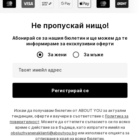
Не пропускай нищо!
Абонирай се за нашия бюлетин и ще можем да те
информираме за ексклузивни оферти
За жени
За мъже
Твоят имейл адрес
Регистрирай се
Искам да получавам бюлетин от ABOUT YOU за актуални
тенденции, оферти и ваучери в съответствие с
Политика за
поверителност
. Можете да оттеглите съгласието си по всяко
време с действие за в бъдеще, като изпратите имейл на
obsluzhvanenaklienti@aboutyou.bg
или използвате опцията за
отписване в края на всеки бюлетин.