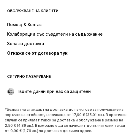
ОБСЛУЖВАНЕ НА КЛИЕНТИ
НОВО
Популярно
Рокли
Дънки
Помощ & Контакт
Тениски и топове
Панталони
Колаборации със създатели на съдържание
Якета
Пуловери и Трикотаж
Зона за доставка
Бельо
Блузи и туники
Откажи се от договора тук
Палта
Поли
Бански и плажна мода
Суичъри
Блейзери
Гащеризони и комбинезони
СИГУРНО ПАЗАРУВАНЕ
Големи размери
Мода за бременни
Специални Поводи
ЕКСКЛУЗИВНО
Твоите данни при нас са защитени
Рециклиране
*Безплатна стандартна доставка до пунктове за получаване на
ОБУВКИ
поръчки на стойност, започваща от 17,90 € (35,01 лв.). В противен
случай се прилагат такси за доставка и обслужване в размер на
НОВО
Популярно
2,50 € (4,89 лв.). Възможно е да се начислят допълнителни такси
от 0,90 € (1,76 лв.) за доставка до личен адрес.
Маратонки
Боти