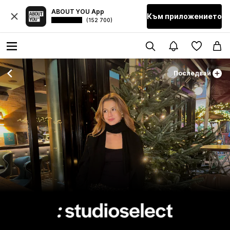
ABOUT YOU App
Към приложението
(152 700)
Последвай