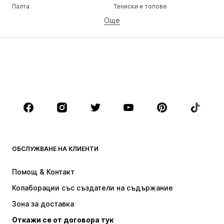
Палта
Тениски и топове
Още
Панталони
Бельо
Поли
Блузи и туники
Суичъри
Блейзери
Бански и плажна мода
Гащеризони и комбинезони
Големи размери
Мода за бременни
Обувки
Спорт
Аксесоари
Premium
ДРЕХИ
ОБСЛУЖВАНЕ НА КЛИЕНТИ
НОВО
Популярно
Рокли
Дънки
Помощ & Контакт
Тениски и топове
Панталони
Колаборации със създатели на съдържание
Якета
Пуловери и Трикотаж
Зона за доставка
Бельо
Блузи и туники
Откажи се от договора тук
Палта
Поли