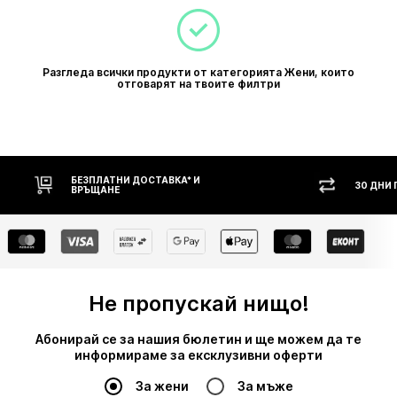
Разгледа всички продукти от категорията Жени, които
отговарят на твоите филтри
НИ ДОСТАВКА* И
30 ДНИ ПРАВО НА ВРЪЩАНЕ
Е
Не пропускай нищо!
Абонирай се за нашия бюлетин и ще можем да те
информираме за ексклузивни оферти
За жени
За мъже