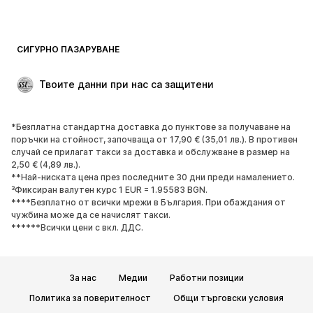
Бански и плажна мода
Суичъри
Блейзери
Гащеризони и комбинезони
СИГУРНО ПАЗАРУВАНЕ
Големи размери
Мода за бременни
Специални Поводи
ЕКСКЛУЗИВНО
Твоите данни при нас са защитени
Рециклиране
*Безплатна стандартна доставка до пунктове за получаване на
ОБУВКИ
поръчки на стойност, започваща от 17,90 € (35,01 лв.). В противен
случай се прилагат такси за доставка и обслужване в размер на
НОВО
Популярно
2,50 € (4,89 лв.).
**Най-ниската цена през последните 30 дни преди намалението.
Маратонки
Боти
³Фиксиран валутен курс 1 EUR = 1.95583 BGN.
Обувки с висок ток
Ботуши
****Безплатно от всички мрежи в България. При обаждания от
чужбина може да се начислят такси.
Сандали
Ниски обувки
******Всички цени с вкл. ДДС.
Спортни обувки
Балерини
Чехли
Домашни пантофи
За нас
Медии
Работни позиции
ЕКСКЛУЗИВНО
Политика за поверителност
Общи търговски условия
СПОРТ