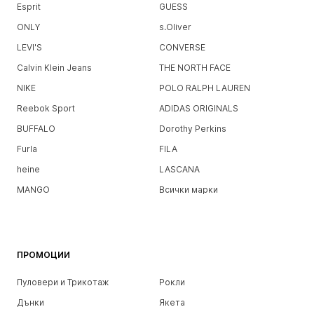
Esprit
GUESS
ONLY
s.Oliver
LEVI'S
CONVERSE
Calvin Klein Jeans
THE NORTH FACE
NIKE
POLO RALPH LAUREN
Reebok Sport
ADIDAS ORIGINALS
BUFFALO
Dorothy Perkins
Furla
FILA
heine
LASCANA
MANGO
Всички марки
ПРОМОЦИИ
Пуловери и Трикотаж
Рокли
Дънки
Якета