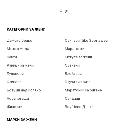
Още
КАТЕГОРИИ ЗА ЖЕНИ
Дамско бельо
Суичъри Nike Sportswear
Мъжка мода
Маратонки
Чанти
Бижута за жени
Раници за жени
Сутиени
Пуловери
Блейзъри
Клинове
Блузи тип риза
Ботуши над коляно
Маратонки за бягане
Чорапогащи
Сандали
Жилетки
Boyfriend Дънки
МАРКИ ЗА ЖЕНИ