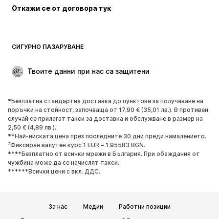
Откажи се от договора тук
Палта
Поли
Бански и плажна мода
Суичъри
Блейзери
Гащеризони и комбинезони
СИГУРНО ПАЗАРУВАНЕ
Големи размери
Мода за бременни
Специални Поводи
ЕКСКЛУЗИВНО
Твоите данни при нас са защитени
Рециклиране
*Безплатна стандартна доставка до пунктове за получаване на
ОБУВКИ
поръчки на стойност, започваща от 17,90 € (35,01 лв.). В противен
случай се прилагат такси за доставка и обслужване в размер на
НОВО
Популярно
2,50 € (4,89 лв.).
**Най-ниската цена през последните 30 дни преди намалението.
Маратонки
Боти
³Фиксиран валутен курс 1 EUR = 1.95583 BGN.
Обувки с висок ток
Ботуши
****Безплатно от всички мрежи в България. При обаждания от
чужбина може да се начислят такси.
Сандали
Ниски обувки
******Всички цени с вкл. ДДС.
Спортни обувки
Балерини
Чехли
Домашни пантофи
За нас
Медии
Работни позиции
ЕКСКЛУЗИВНО