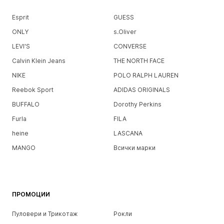
Esprit
GUESS
ONLY
s.Oliver
LEVI'S
CONVERSE
Calvin Klein Jeans
THE NORTH FACE
NIKE
POLO RALPH LAUREN
Reebok Sport
ADIDAS ORIGINALS
BUFFALO
Dorothy Perkins
Furla
FILA
heine
LASCANA
MANGO
Всички марки
ПРОМОЦИИ
Пуловери и Трикотаж
Рокли