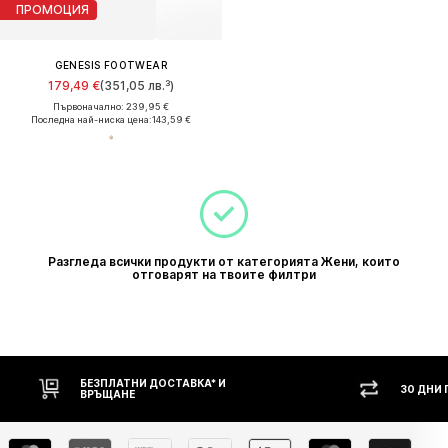
ПРОМОЦИЯ
GENESIS FOOTWEAR
179,49 €
(351,05 лв.³)
Първоначално: 239,95 €
Последна най-ниска цена:
143,59 €
Разгледа всички продукти от категорията Жени, които
отговарят на твоите филтри
БЕЗПЛАТНИ ДОСТАВКА* И
30 ДНИ
ВРЪЩАНЕ