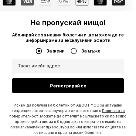
Не пропускай нищо!
Абонирай се за нашия бюлетин и ще можем да те
информираме за ексклузивни оферти
За жени
За мъже
Твоят имейл адрес
Регистрирай се
Искам да получавам бюлетин от ABOUT YOU за актуални
тенденции, оферти и ваучери в съответствие с
Политика за
поверителност
. Можете да оттеглите съгласието си по всяко
време с действие за в бъдеще, като изпратите имейл на
obsluzhvanenaklienti@aboutyou.bg
или използвате опцията за
отписване в края на всеки бюлетин.