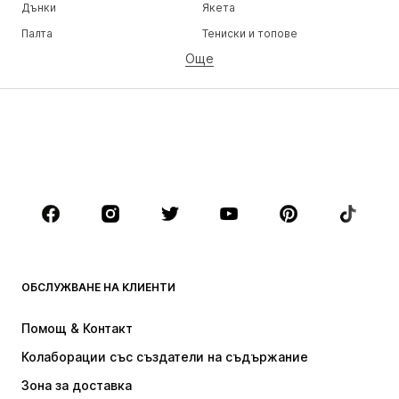
Дънки
Якета
Палта
Тениски и топове
Още
Панталони
Бельо
Поли
Блузи и туники
Суичъри
Блейзери
Бански и плажна мода
Гащеризони и комбинезони
Големи размери
Мода за бременни
Обувки
Спорт
Аксесоари
Premium
ДРЕХИ
ОБСЛУЖВАНЕ НА КЛИЕНТИ
НОВО
Популярно
Рокли
Дънки
Помощ & Контакт
Тениски и топове
Панталони
Колаборации със създатели на съдържание
Якета
Пуловери и Трикотаж
Зона за доставка
Бельо
Блузи и туники