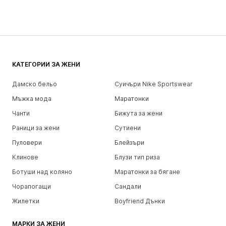
КАТЕГОРИИ ЗА ЖЕНИ
Дамско бельо
Суичъри Nike Sportswear
Мъжка мода
Маратонки
Чанти
Бижута за жени
Раници за жени
Сутиени
Пуловери
Блейзъри
Клинове
Блузи тип риза
Ботуши над коляно
Маратонки за бягане
Чорапогащи
Сандали
Жилетки
Boyfriend Дънки
МАРКИ ЗА ЖЕНИ