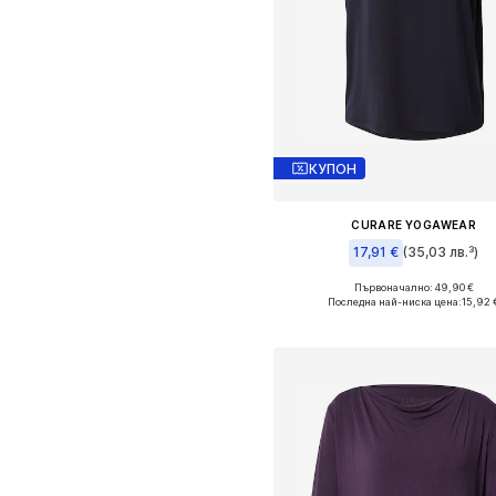
КУПОН
CURARE YOGAWEAR
17,91 €
(35,03 лв.³)
Първоначално: 49,90 €
Налични размери: M
Последна най-ниска цена:
15,92 
Добави в кошницат