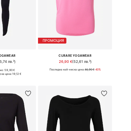
ПРОМОЦИЯ
YOGAWEAR
CURARE YOGAWEAR
6,74 лв.³)
26,90 €
(52,61 лв.³)
Последна най-ниска цена:
44,90 €
-40%
о: 59,90 €
змери: XS
Налични размери: S
ска цена:
19,12 €
кошницата
Добави в кошницата