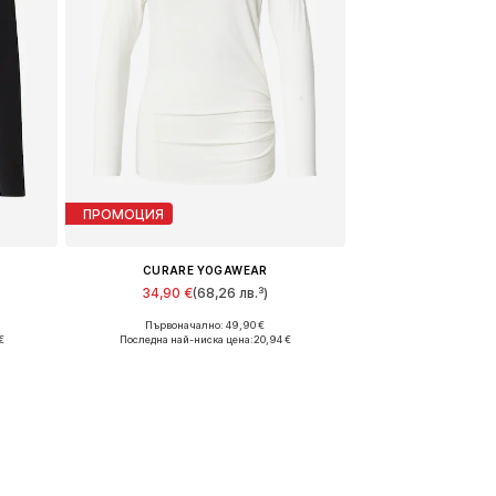
ПРОМОЦИЯ
CURARE YOGAWEAR
34,90 €
(68,26 лв.³)
Първоначално: 49,90 €
Налични размери: S, M
€
Последна най-ниска цена:
20,94 €
а
Добави в кошницата