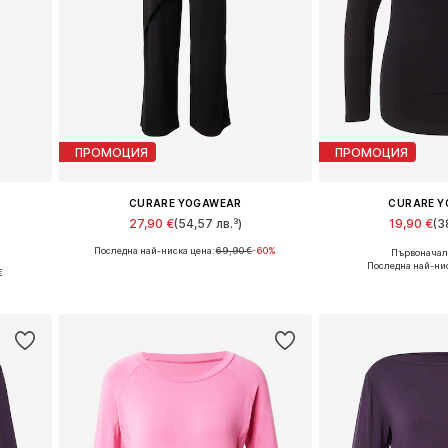
ПРОМОЦИЯ
ПРОМОЦИЯ
CURARE YOGAWEAR
CURARE 
27,90 €
(54,57 лв.³)
19,90 €
(3
Последна най-ниска цена:
69,90 €
-60%
Първоначалн
Налични размери: S
Налични разме
Последна най-ни
€
Добави в кошницата
Добави в 
а