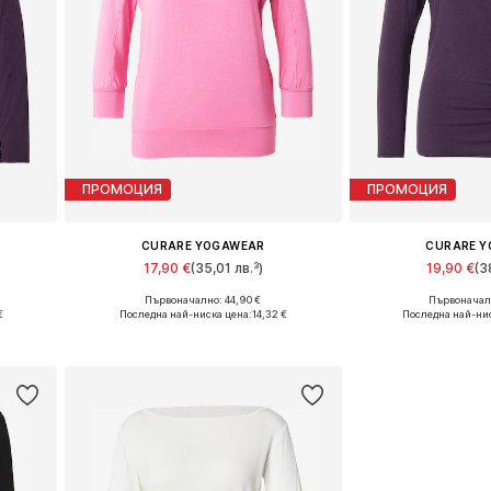
ПРОМОЦИЯ
ПРОМОЦИЯ
CURARE YOGAWEAR
CURARE 
17,90 €
(35,01 лв.³)
19,90 €
(3
Първоначално: 44,90 €
Първоначалн
Налични размери: M
Налични ра
€
Последна най-ниска цена:
14,32 €
Последна най-ни
а
Добави в кошницата
Добави в 