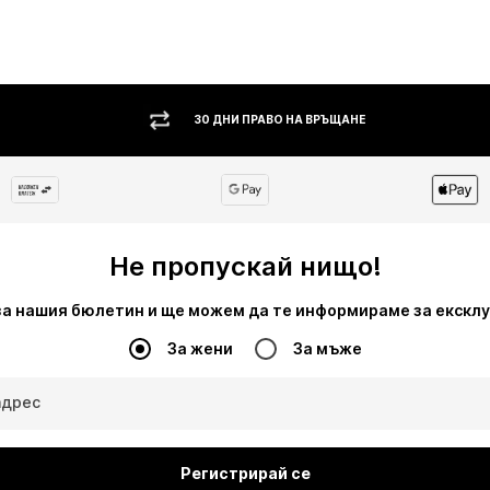
30 ДНИ ПРАВО НА ВРЪЩАНЕ
Не пропускай нищо!
за нашия бюлетин и ще можем да те информираме за екскл
За жени
За мъже
адрес
Регистрирай се