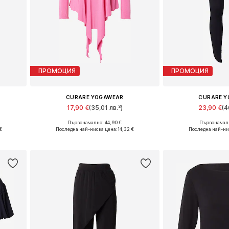
ПРОМОЦИЯ
ПРОМОЦИЯ
CURARE YOGAWEAR
CURARE 
17,90 €
(35,01 лв.³)
23,90 €
(4
Първоначално: 44,90 €
Първоначалн
Налични размери: M
Налични ра
€
Последна най-ниска цена:
14,32 €
Последна най-ни
а
Добави в кошницата
Добави в 