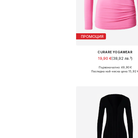
ПРОМОЦИЯ
CURARE YOGAWEAR
19,90 €
(38,92 лв.³)
Първоначално: 49,90 €
Налични размери: S, M, XL
Последна най-ниска цена:
15,92 
Добави в кошницат