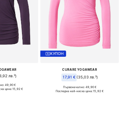
КУПОН
YOGAWEAR
CURARE YOGAWEAR
8,92 лв.³)
17,91 €
(35,03 лв.³)
о: 49,90 €
змери: XS
Първоначално: 49,90 €
ска цена:
15,92 €
Налични размери: M
Последна най-ниска цена:
15,92 €
кошницата
Добави в кошницата