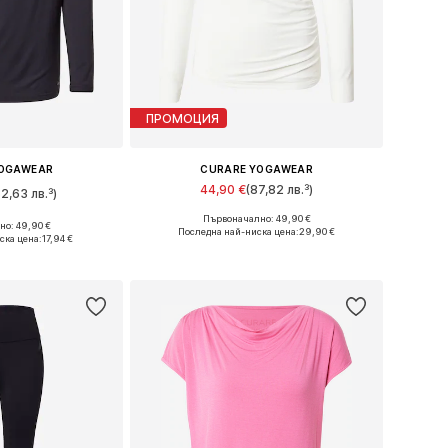
ПРОМОЦИЯ
YOGAWEAR
CURARE YOGAWEAR
44,90 €
(87,82 лв.³)
52,63 лв.³)
Първоначално: 49,90 €
Налични размери: XS, S
о: 49,90 €
змери: XS
Последна най-ниска цена:
29,90 €
ска цена:
17,94 €
Добави в кошницата
кошницата