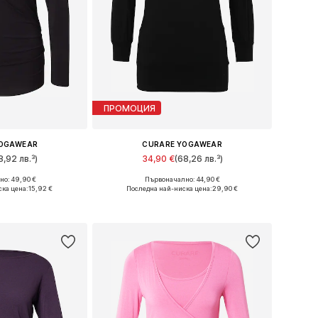
ПРОМОЦИЯ
YOGAWEAR
CURARE YOGAWEAR
8,92 лв.³)
34,90 €
(68,26 лв.³)
о: 49,90 €
Първоначално: 44,90 €
ри: XS, S, M
Налични размери: S, M
ска цена:
15,92 €
Последна най-ниска цена:
29,90 €
кошницата
Добави в кошницата