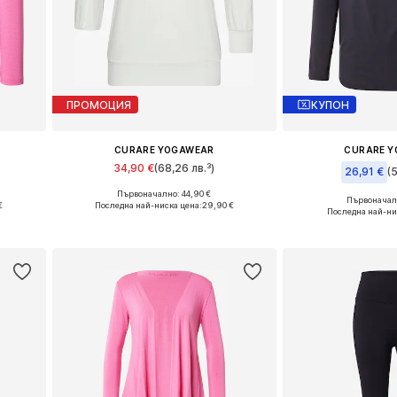
ПРОМОЦИЯ
КУПОН
CURARE YOGAWEAR
CURARE 
34,90 €
(68,26 лв.³)
26,91 €
(
Първоначално: 44,90 €
Налични размери: S, M, L
Първоначалн
€
Последна най-ниска цена:
29,90 €
Налични ра
Последна най-ни
а
Добави в кошницата
Добави в 