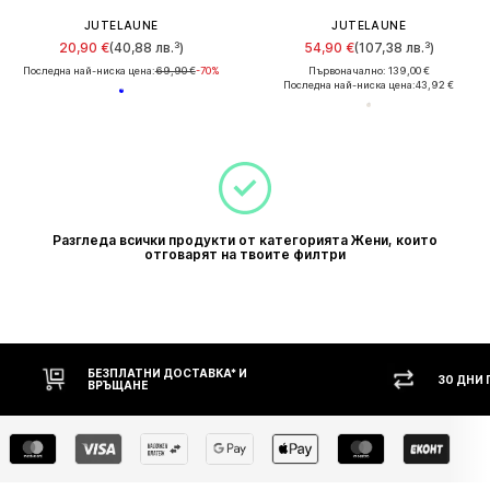
JUTELAUNE
JUTELAUNE
20,90 €
(40,88 лв.³)
54,90 €
(107,38 лв.³)
Последна най-ниска цена:
69,90 €
-70%
Първоначално: 139,00 €
Последна най-ниска цена:
43,92 €
Разгледа всички продукти от категорията Жени, които
отговарят на твоите филтри
БЕЗПЛАТНИ ДОСТАВКА* И
30 ДНИ
ВРЪЩАНЕ