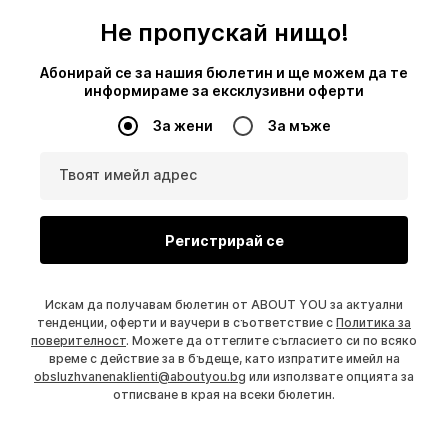
Не пропускай нищо!
Абонирай се за нашия бюлетин и ще можем да те
информираме за ексклузивни оферти
За жени
За мъже
Твоят имейл адрес
Регистрирай се
Искам да получавам бюлетин от ABOUT YOU за актуални
тенденции, оферти и ваучери в съответствие с
Политика за
поверителност
. Можете да оттеглите съгласието си по всяко
време с действие за в бъдеще, като изпратите имейл на
obsluzhvanenaklienti@aboutyou.bg
или използвате опцията за
отписване в края на всеки бюлетин.