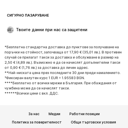
Бански и плажна мода
Суичъри
Блейзери
Гащеризони и комбинезони
СИГУРНО ПАЗАРУВАНЕ
Големи размери
Мода за бременни
Специални Поводи
ЕКСКЛУЗИВНО
Твоите данни при нас са защитени
Рециклиране
*Безплатна стандартна доставка до пунктове за получаване на
ОБУВКИ
поръчки на стойност, започваща от 17,90 € (35,01 лв.). В противен
случай се прилагат такси за доставка и обслужване в размер на
НОВО
Популярно
2,50 € (4,89 лв.). Възможно е да се начислят допълнителни такси
от 0,90 € (1,76 лв.) за доставка до личен адрес.
Маратонки
Боти
**Най-ниската цена през последните 30 дни преди намалението.
Обувки с висок ток
Ботуши
³Фиксиран валутен курс 1 EUR = 1.95583 BGN.
****Безплатно от всички мрежи в България. При обаждания от
Сандали
Ниски обувки
чужбина може да се начислят такси.
Спортни обувки
Балерини
******Всички цени с вкл. ДДС.
Чехли
Домашни пантофи
ЕКСКЛУЗИВНО
За нас
Медии
Работни позиции
СПОРТ
Политика за поверителност
Общи търговски условия