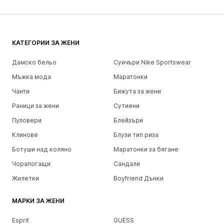
КАТЕГОРИИ ЗА ЖЕНИ
Дамско бельо
Суичъри Nike Sportswear
Мъжка мода
Маратонки
Чанти
Бижута за жени
Раници за жени
Сутиени
Пуловери
Блейзъри
Клинове
Блузи тип риза
Ботуши над коляно
Маратонки за бягане
Чорапогащи
Сандали
Жилетки
Boyfriend Дънки
МАРКИ ЗА ЖЕНИ
Esprit
GUESS