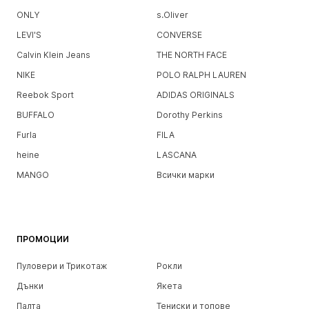
ONLY
s.Oliver
LEVI'S
CONVERSE
Calvin Klein Jeans
THE NORTH FACE
NIKE
POLO RALPH LAUREN
Reebok Sport
ADIDAS ORIGINALS
BUFFALO
Dorothy Perkins
Furla
FILA
heine
LASCANA
MANGO
Всички марки
ПРОМОЦИИ
Пуловери и Трикотаж
Рокли
Дънки
Якета
Палта
Тениски и топове