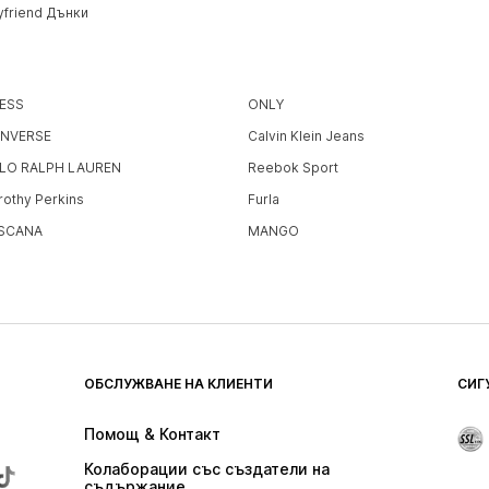
yfriend Дънки
ESS
ONLY
NVERSE
Calvin Klein Jeans
LO RALPH LAUREN
Reebok Sport
rothy Perkins
Furla
SCANA
MANGO
ОБСЛУЖВАНЕ НА КЛИЕНТИ
СИГ
Помощ & Контакт
Колаборации със създатели на 
съдържание