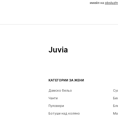
имейл на
obsluzh
Juvia
КАТЕГОРИИ ЗА ЖЕНИ
Дамско бельо
Су
Чанти
Би
Пуловери
Бл
Ботуши над коляно
Ма