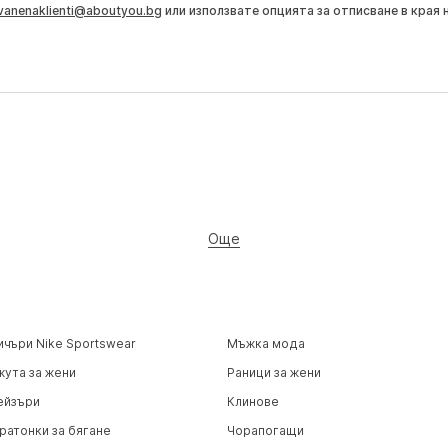
vanenaklienti@aboutyou.bg
или използвате опцията за отписване в края 
Още
ичъри Nike Sportswear
Мъжка мода
жута за жени
Раници за жени
ейзъри
Клинове
ратонки за бягане
Чорапогащи