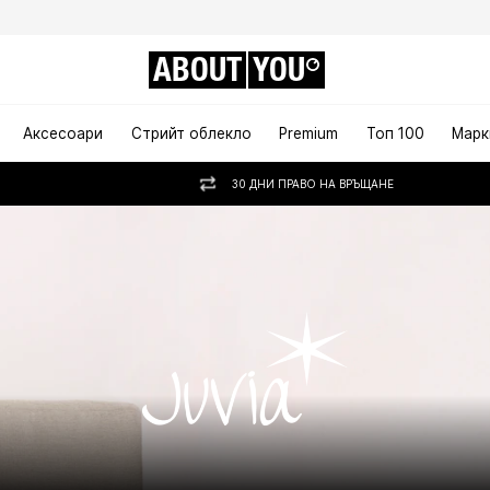
ABOUT
YOU
Аксесоари
Стрийт облекло
Premium
Топ 100
Марк
30 ДНИ ПРАВО НА ВРЪЩАНЕ