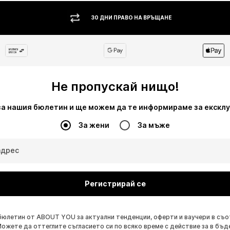
30 ДНИ ПРАВО НА ВРЪЩАНЕ
Не пропускай нищо!
за нашия бюлетин и ще можем да те информираме за екскл
За жени
За мъже
адрес
Регистрирай се
бюлетин от ABOUT YOU за актуални тенденции, оферти и ваучери в съ
Можете да оттеглите съгласието си по всяко време с действие за в бъд