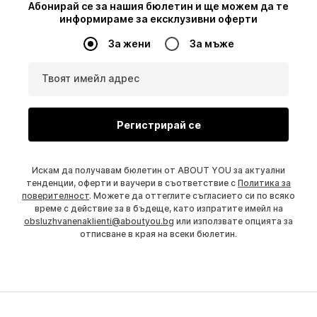
Абонирай се за нашия бюлетин и ще можем да те
информираме за ексклузивни оферти
За жени
За мъже
Твоят имейл адрес
Регистрирай се
Искам да получавам бюлетин от ABOUT YOU за актуални
тенденции, оферти и ваучери в съответствие с
Политика за
поверителност
. Можете да оттеглите съгласието си по всяко
време с действие за в бъдеще, като изпратите имейл на
obsluzhvanenaklienti@aboutyou.bg
или използвате опцията за
отписване в края на всеки бюлетин.