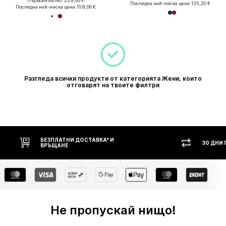
Първоначално: 229,00 €
Последна най-ниска цена:
135,20 €
Последна най-ниска цена:
159,00 €
Разгледа всички продукти от категорията Жени, които
отговарят на твоите филтри
БЕЗПЛАТНИ ДОСТАВКА* И
30 ДНИ
ВРЪЩАНЕ
Не пропускай нищо!