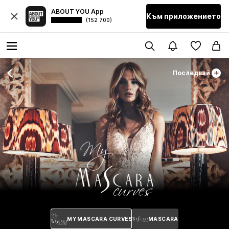
ABOUT YOU App
Към приложението
(152 700)
Последвай
MY MASCARA CURVES
MASCARA