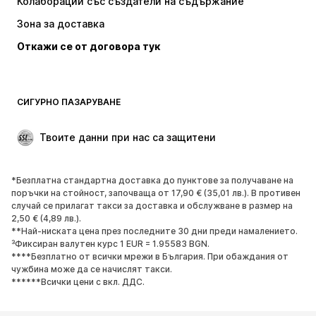
Колаборации със създатели на съдържание
Якета
Пуловери и Трикотаж
Зона за доставка
Бельо
Блузи и туники
Откажи се от договора тук
Палта
Поли
Бански и плажна мода
Суичъри
Блейзери
Гащеризони и комбинезони
СИГУРНО ПАЗАРУВАНЕ
Големи размери
Мода за бременни
Специални Поводи
ЕКСКЛУЗИВНО
Твоите данни при нас са защитени
Рециклиране
*Безплатна стандартна доставка до пунктове за получаване на
ОБУВКИ
поръчки на стойност, започваща от 17,90 € (35,01 лв.). В противен
случай се прилагат такси за доставка и обслужване в размер на
НОВО
Популярно
2,50 € (4,89 лв.).
**Най-ниската цена през последните 30 дни преди намалението.
Маратонки
Боти
³Фиксиран валутен курс 1 EUR = 1.95583 BGN.
Обувки с висок ток
Ботуши
****Безплатно от всички мрежи в България. При обаждания от
чужбина може да се начислят такси.
Сандали
Ниски обувки
******Всички цени с вкл. ДДС.
Спортни обувки
Балерини
Чехли
Домашни пантофи