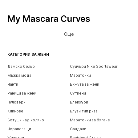
My Mascara Curves
Още
КАТЕГОРИИ ЗА ЖЕНИ
Дамско бельо
Суичъри Nike Sportswear
Мъжка мода
Маратонки
Чанти
Бижута за жени
Раници за жени
Сутиени
Пуловери
Блейзъри
Клинове
Блузи тип риза
Ботуши над коляно
Маратонки за бягане
Чорапогащи
Сандали
Жилетки
Boyfriend Дънки