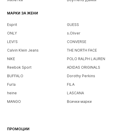
МАРКИ ЗА ЖЕНИ
Esprit
GUESS
ONLY
s.Oliver
LEVI'S
CONVERSE
Calvin Klein Jeans
THE NORTH FACE
NIKE
POLO RALPH LAUREN
Reebok Sport
ADIDAS ORIGINALS
BUFFALO
Dorothy Perkins
Furla
FILA
heine
LASCANA
MANGO
Всички марки
ПРОМОЦИИ