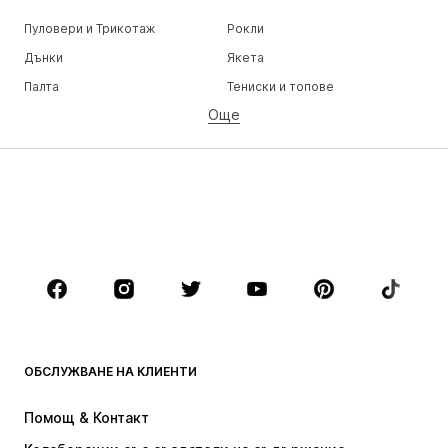
Пуловери и Трикотаж
Рокли
Дънки
Якета
Палта
Тениски и топове
Още
Панталони
Бельо
Поли
Блузи и туники
Суичъри
Блейзери
Бански и плажна мода
Гащеризони и комбинезони
Големи размери
Мода за бременни
Обувки
Спорт
Аксесоари
Premium
ДРЕХИ
ОБСЛУЖВАНЕ НА КЛИЕНТИ
НОВО
Популярно
Рокли
Дънки
Помощ & Контакт
Тениски и топове
Панталони