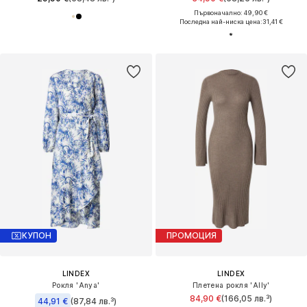
Първоначално: 49,90 €
Последна най-ниска цена:
31,41 €
КУПОН
ПРОМОЦИЯ
LINDEX
LINDEX
Рокля 'Anya'
Плетена рокля 'Ally'
84,90 €
(166,05 лв.³)
44,91 €
(87,84 лв.³)