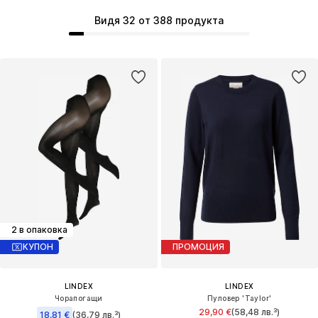
Видя 32 от 388 продукта
2 в опаковка
КУПОН
ПРОМОЦИЯ
LINDEX
LINDEX
Чорапогащи
Пуловер 'Taylor'
29,90 €
(58,48 лв.³)
18,81 €
(36,79 лв.³)