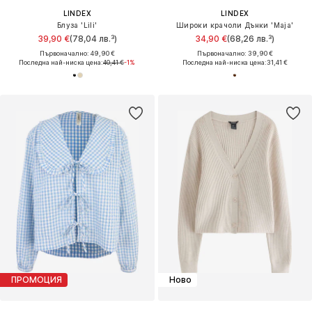
LINDEX
LINDEX
Блуза 'Lili'
Широки крачоли Дънки 'Maja'
39,90 €
(78,04 лв.³)
34,90 €
(68,26 лв.³)
Първоначално: 49,90 €
Първоначално: 39,90 €
Последна най-ниска цена:
40,41 €
-1%
Последна най-ниска цена:
31,41 €
ПРОМОЦИЯ
Ново