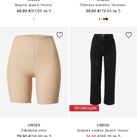
Regular Дънки 'Hanna'
Плетена жилетка 'Vanessa'
49,90 €
(97,60 лв.³)
39,90 €
(78,04 лв.³)
ПРОМОЦИЯ
LINDEX
LINDEX
Оформящ клин
Широка кройка Дънки 'Hanna'
29,90 €
(58,48 лв.³)
34,90 €
(68,26 лв.³)