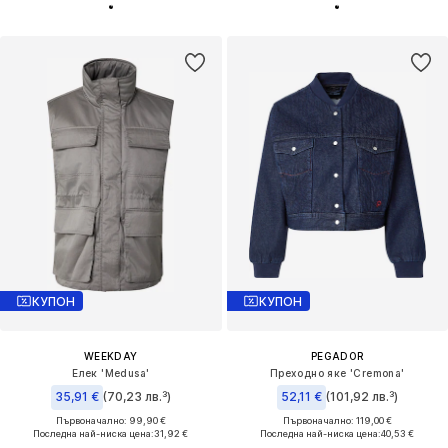
КУПОН
КУПОН
WEEKDAY
PEGADOR
Елек 'Medusa'
Преходно яке 'Cremona'
35,91 €
(70,23 лв.³)
52,11 €
(101,92 лв.³)
Първоначално: 99,90 €
Първоначално: 119,00 €
Последна най-ниска цена:
31,92 €
Последна най-ниска цена:
40,53 €