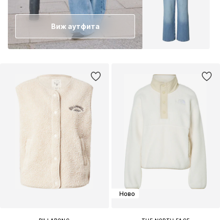
Виж аутфита
Ново