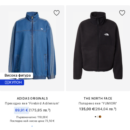
Висока фигура
КУПОН
ADIDAS ORIGINALS
THE NORTH FACE
Преходно яке 'Firebird Adilenium'
Поларено яке 'YUMIORI'
135,00 €
(264,04 лв.³)
89,91 €
(175,85 лв.³)
Първоначално: 119,00 €
Последна най-ниска цена:
73,50 €