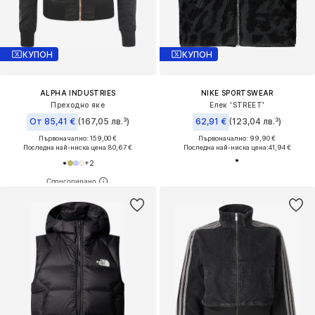
КУПОН
КУПОН
ALPHA INDUSTRIES
NIKE SPORTSWEAR
Преходно яке
Елек 'STREET'
От 85,41 €
(167,05 лв.³)
62,91 €
(123,04 лв.³)
Първоначално: 159,00 €
Първоначално: 99,90 €
Последна най-ниска цена:
80,67 €
Последна най-ниска цена:
41,94 €
+
2