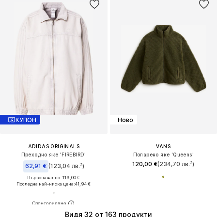
КУПОН
Ново
ADIDAS ORIGINALS
VANS
Преходно яке 'FIREBIRD'
Поларено яке 'Queens'
120,00 €
(234,70 лв.³)
62,91 €
(123,04 лв.³)
Първоначално: 119,00 €
Последна най-ниска цена:
41,94 €
Видя 32 от 163 продукти