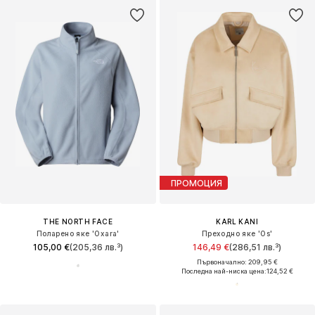
ПРОМОЦИЯ
THE NORTH FACE
KARL KANI
Поларено яке 'Oxara'
Преходно яке 'Os'
105,00 €
(205,36 лв.³)
146,49 €
(286,51 лв.³)
Първоначално: 209,95 €
Последна най-ниска цена:
124,52 €