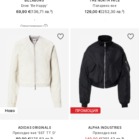
BILLABONG
THE NORTH FACE
Елек 'Be Happy'
Поларено яке
69,90 €
(136,71 лв.³)
129,00 €
(252,30 лв.³)
Ново
ПРОМОЦИЯ
ADIDAS ORIGINALS
ALPHA INDUSTRIES
Преходно яке 'SST TT D'
Преходно яке
89,90 €
(175,83 лв.³)
149,00 €
(291,42 лв.³)