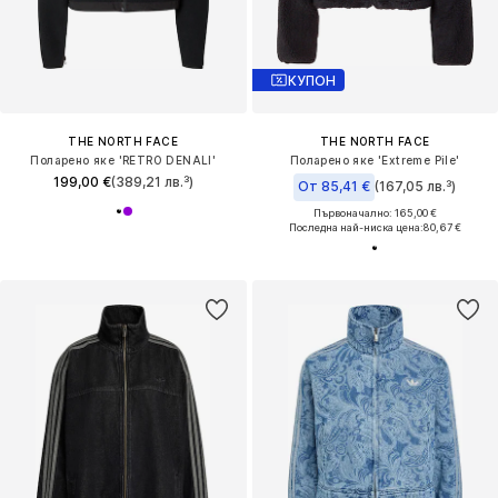
КУПОН
THE NORTH FACE
THE NORTH FACE
Поларено яке 'RETRO DENALI'
Поларено яке 'Extreme Pile'
199,00 €
(389,21 лв.³)
От 85,41 €
(167,05 лв.³)
Първоначално: 165,00 €
Последна най-ниска цена:
80,67 €