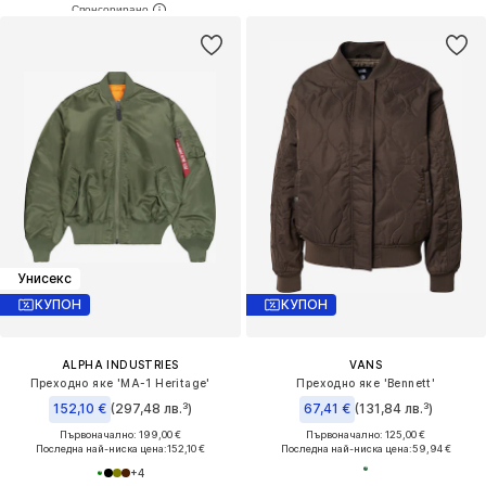
Унисекс
КУПОН
КУПОН
ALPHA INDUSTRIES
VANS
Преходно яке 'MA-1 Heritage'
Преходно яке 'Bennett'
152,10 €
(297,48 лв.³)
67,41 €
(131,84 лв.³)
Първоначално: 199,00 €
Първоначално: 125,00 €
Последна най-ниска цена:
152,10 €
Последна най-ниска цена:
59,94 €
+
4