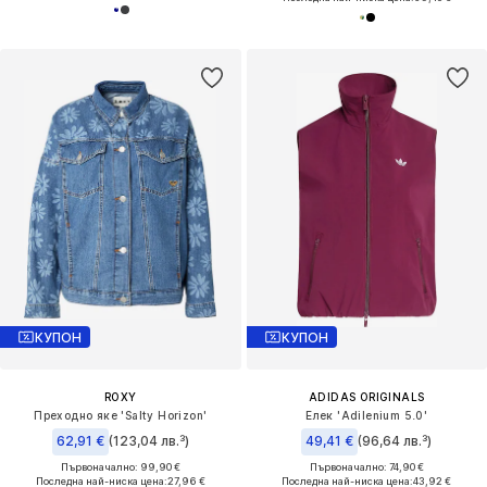
КУПОН
КУПОН
ROXY
ADIDAS ORIGINALS
Преходно яке 'Salty Horizon'
Елек 'Adilenium 5.0'
62,91 €
(123,04 лв.³)
49,41 €
(96,64 лв.³)
Първоначално: 99,90 €
Първоначално: 74,90 €
Последна най-ниска цена:
27,96 €
Последна най-ниска цена:
43,92 €