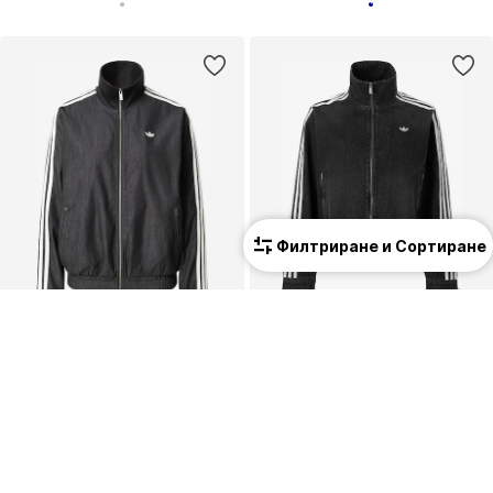
Филтриране и Сортиране
ПРОМОЦИЯ
ПРОМОЦИЯ
ADIDAS ORIGINALS
ADIDAS ORIGINALS
Преходно яке 'FB'
Преходно яке
89,90 €
(175,83 лв.³)
94,90 €
(185,61 лв.³)
Първоначално: 99,90 €
Първоначално: 159,00 €
Последна най-ниска цена:
71,91 €
Последна най-ниска цена:
75,92 €