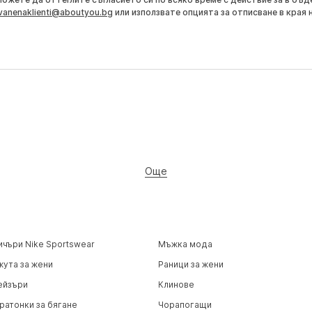
vanenaklienti@aboutyou.bg
или използвате опцията за отписване в края 
Още
ичъри Nike Sportswear
Мъжка мода
жута за жени
Раници за жени
ейзъри
Клинове
ратонки за бягане
Чорапогащи