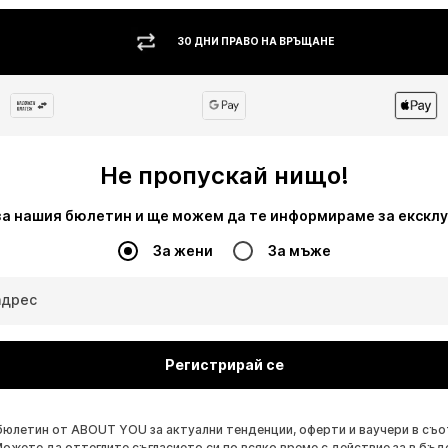
30 ДНИ ПРАВО НА ВРЪЩАНЕ
Не пропускай нищо!
за нашия бюлетин и ще можем да те информираме за екскл
За жени
За мъже
адрес
Регистрирай се
бюлетин от ABOUT YOU за актуални тенденции, оферти и ваучери в съ
Можете да оттеглите съгласието си по всяко време с действие за в бъд