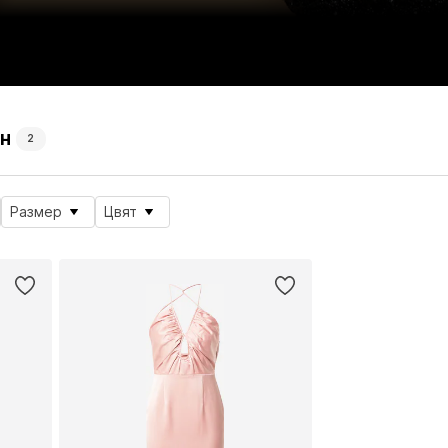
ин
2
Размер
Цвят