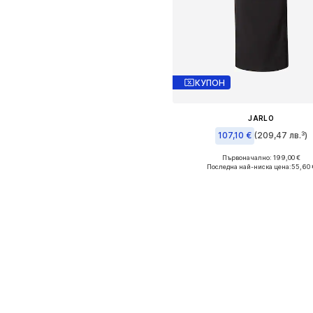
КУПОН
JARLO
107,10 €
(209,47 лв.³)
Първоначално: 199,00 €
Налични размери: 40
Последна най-ниска цена:
55,60 
Добави в кошницат