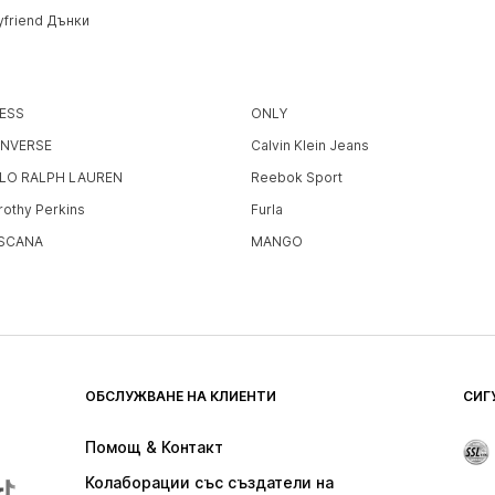
yfriend Дънки
ESS
ONLY
NVERSE
Calvin Klein Jeans
LO RALPH LAUREN
Reebok Sport
rothy Perkins
Furla
SCANA
MANGO
ОБСЛУЖВАНЕ НА КЛИЕНТИ
СИГ
Помощ & Контакт
Колаборации със създатели на 