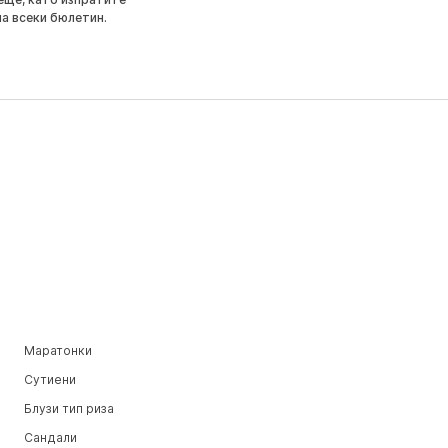
на всеки бюлетин.
Маратонки
Сутиени
Блузи тип риза
Сандали