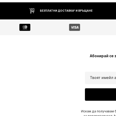
БЕЗПЛАТНИ ДОСТАВКА* И ВРЪЩАНЕ
Абонирай се 
Твоят имейл 
Искам да получавам 
за поверителност
. 