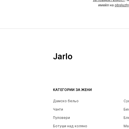
имейл на
obsluzh
Jarlo
КАТЕГОРИИ ЗА ЖЕНИ
Дамско бельо
Су
Чанти
Би
Пуловери
Бл
Ботуши над коляно
Ма