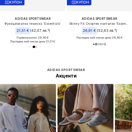
КУПОН
КУПОН
ADIDAS SPORTSWEAR
ADIDAS SPORTSWEAR
Функционална тениска 'Essentials'
Skinny Fit Спортен панталон 'Essentials'
21,51 €
(42,07 лв.³)
26,91 €
(52,63 лв.³)
Първоначално: 29,90 €
Последна най-ниска цена:
29,90 €
Последна най-ниска цена:
21,51 €
+
6
ADIDAS SPORTSWEAR
Акценти