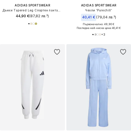
ADIDAS SPORTSWEAR
ADIDAS SPORTSWEAR
Дънки Tapered Leg Спортен панталон 'Essentials'
Чехли 'Purechill'
44,90 €
(87,82 лв.³)
40,41 €
(79,04 лв.³)
Първоначално: 49,90 €
Последна най-ниска цена:
40,41 €
+
3