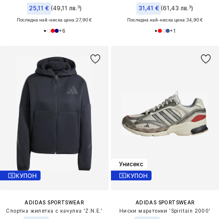
25,11 €
(49,11 лв.³)
31,41 €
(61,43 лв.³)
Последна най-ниска цена:
27,90 €
Последна най-ниска цена:
34,90 €
+
6
+
1
Унисекс
КУПОН
КУПОН
ADIDAS SPORTSWEAR
ADIDAS SPORTSWEAR
Спортна жилетка с качулка 'Z.N.E.'
Ниски маратонки 'Spiritain 2000'