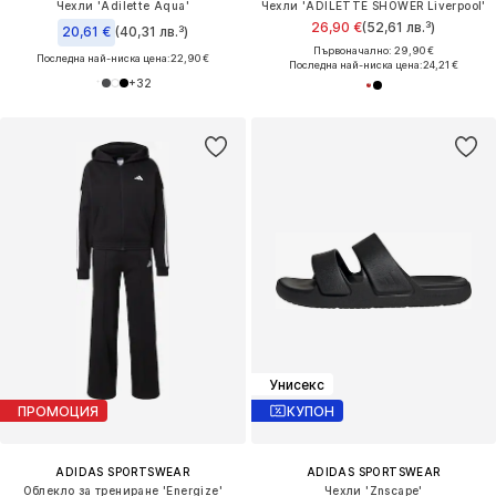
Чехли 'Adilette Aqua'
Чехли 'ADILETTE SHOWER Liverpool'
26,90 €
(52,61 лв.³)
20,61 €
(40,31 лв.³)
Първоначално: 29,90 €
Последна най-ниска цена:
22,90 €
Последна най-ниска цена:
24,21 €
+
32
Унисекс
ПРОМОЦИЯ
КУПОН
ADIDAS SPORTSWEAR
ADIDAS SPORTSWEAR
Облекло за трениране 'Energize'
Чехли 'Znscape'