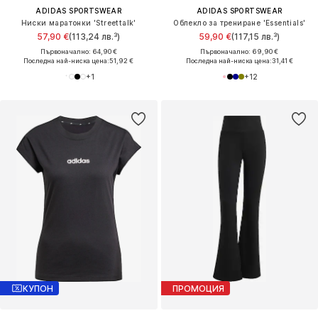
ADIDAS SPORTSWEAR
ADIDAS SPORTSWEAR
Ниски маратонки 'Streettalk'
Облекло за трениране 'Essentials'
57,90 €
(113,24 лв.³)
59,90 €
(117,15 лв.³)
Първоначално: 64,90 €
Първоначално: 69,90 €
Последна най-ниска цена:
51,92 €
Последна най-ниска цена:
31,41 €
+
1
+
12
КУПОН
ПРОМОЦИЯ