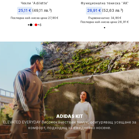
Чехли 'Adilette'
Функционална тениска 'AK'
25,11 €
(49,11 лв.³)
26,91 €
(52,63 лв.³)
Последна най-ниска цена:
27,90 €
Първоначално: 34,90 €
Последна най-ниска цена:
26,91 €
+
6
ADIDAS KIT
ELEVATED EVERYDAY Висококачествен памук, осигуряващ усещане за
комфорт, подходящ за ежедневно носене.