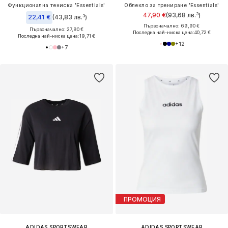
Функционална тениска 'Essentials'
Облекло за трениране 'Essentials'
47,90 €
(93,68 лв.³)
22,41 €
(43,83 лв.³)
Първоначално: 69,90 €
Първоначално: 27,90 €
Последна най-ниска цена:
40,72 €
Последна най-ниска цена:
19,71 €
+
12
+
7
ПРОМОЦИЯ
ADIDAS SPORTSWEAR
ADIDAS SPORTSWEAR