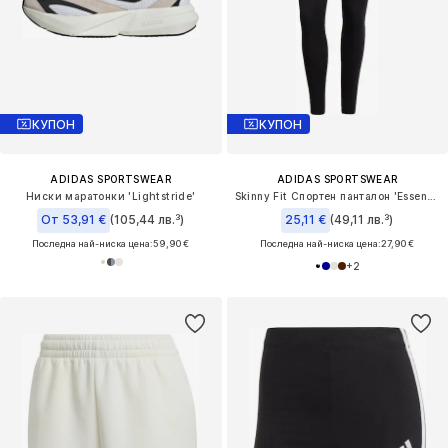
КУПОН
КУПОН
ADIDAS SPORTSWEAR
ADIDAS SPORTSWEAR
Ниски маратонки 'Lightstride'
Skinny Fit Спортен панталон 'Essentials'
От 53,91 €
(105,44 лв.³)
25,11 €
(49,11 лв.³)
Последна най-ниска цена:
59,90 €
Последна най-ниска цена:
27,90 €
+
2