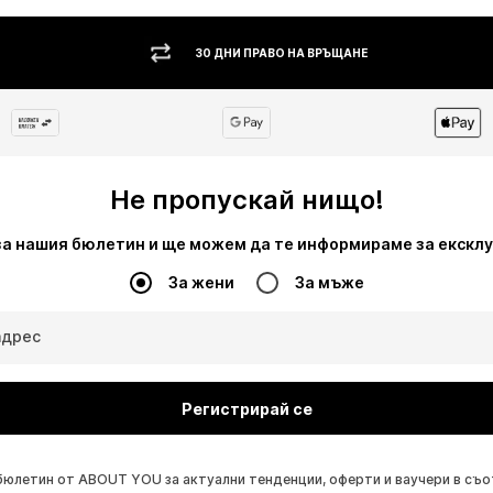
30 ДНИ ПРАВО НА ВРЪЩАНЕ
Не пропускай нищо!
за нашия бюлетин и ще можем да те информираме за екскл
За жени
За мъже
адрес
Регистрирай се
бюлетин от ABOUT YOU за актуални тенденции, оферти и ваучери в съ