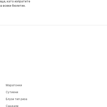
еще, като изпратите
на всеки бюлетин.
Маратонки
Сутиени
Блузи тип риза
Сандали