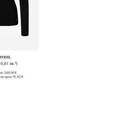
RYKIEL
85,61 лв.³)
о: 249,00 €
азмери: S
ка цена:
75,92 €
кошницата