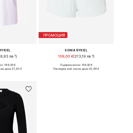
ПРОМОЦИЯ
RYKIEL
SONIA RYKIEL
26,93 лв.³)
109,00 €
(213,19 лв.³)
о: 169,00 €
Първоначално: 149,00 €
змери: XS
Налични размери: 36
ска цена:
51,92 €
Последна най-ниска цена:
42,90 €
кошницата
Добави в кошницата