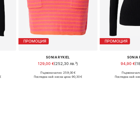
ПРОМОЦИЯ
ПРОМОЦИЯ
SONIA RYKIEL
SONIA 
129,00 €
(252,30 лв.³)
94,90 €
(1
Първоначално: 259,00 €
Първоначалн
Налични размери: 40
Налични р
€
Последна най-ниска цена:
90,30 €
Последна най-нис
а
Добави в кошницата
Добави в 