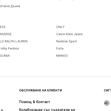
yfriend Дънки
ESS
ONLY
NVERSE
Calvin Klein Jeans
LO RALPH LAUREN
Reebok Sport
rothy Perkins
Furla
SCANA
MANGO
ОБСЛУЖВАНЕ НА КЛИЕНТИ
СИГ
Помощ & Контакт
Колаборации със създатели на 