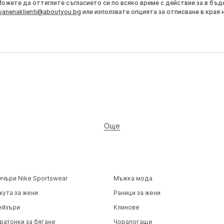
Можете да оттеглите съгласието си по всяко време с действие за в бъд
vanenaklienti@aboutyou.bg
или използвате опцията за отписване в края 
Още
ичъри Nike Sportswear
Мъжка мода
жута за жени
Раници за жени
ейзъри
Клинове
ратонки за бягане
Чорапогащи