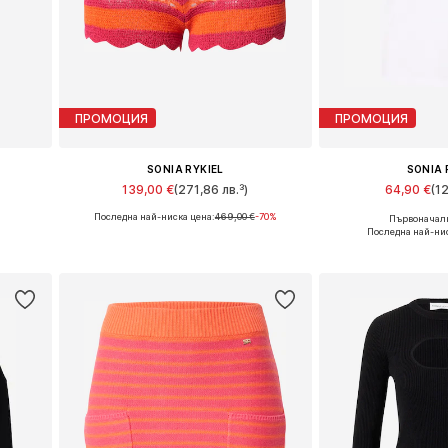
ПРОМОЦИЯ
ПРОМОЦИЯ
SONIA RYKIEL
SONIA 
139,00 €
(271,86 лв.³)
64,90 €
(1
Последна най-ниска цена:
469,00 €
-70%
Първоначалн
Налични размери: 38
Налични ра
Последна най-ни
а
Добави в кошницата
Добави в 