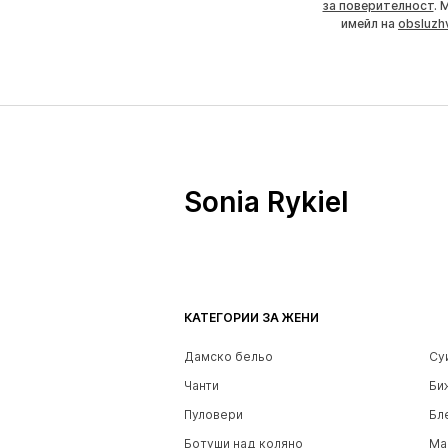
за поверителност
. 
имейл на
obsluzh
Sonia Rykiel
КАТЕГОРИИ ЗА ЖЕНИ
Дамско бельо
Су
Чанти
Би
Пуловери
Бл
Ботуши над коляно
Ма