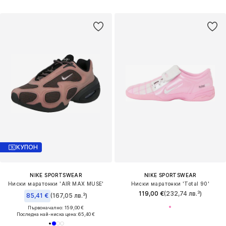
КУПОН
NIKE SPORTSWEAR
NIKE SPORTSWEAR
Ниски маратонки 'AIR MAX MUSE'
Ниски маратонки 'Total 90'
119,00 €
(232,74 лв.³)
85,41 €
(167,05 лв.³)
Първоначално: 159,00 €
Последна най-ниска цена:
65,40 €