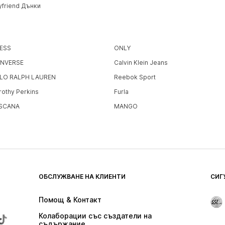
yfriend Дънки
ESS
ONLY
NVERSE
Calvin Klein Jeans
LO RALPH LAUREN
Reebok Sport
rothy Perkins
Furla
SCANA
MANGO
ОБСЛУЖВАНЕ НА КЛИЕНТИ
СИГ
Помощ & Контакт
Колаборации със създатели на 
съдържание