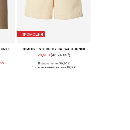
ПРОМОЦИЯ
JUNKIE
COMFORT STUDIO BY CATWALK JUNKIE
23,90 €
(46,74 лв.³)
70%
Първоначално: 59,90 €
Налични размери: 34, 42
Последна най-ниска цена:
19,12 €
а
Добави в кошницата