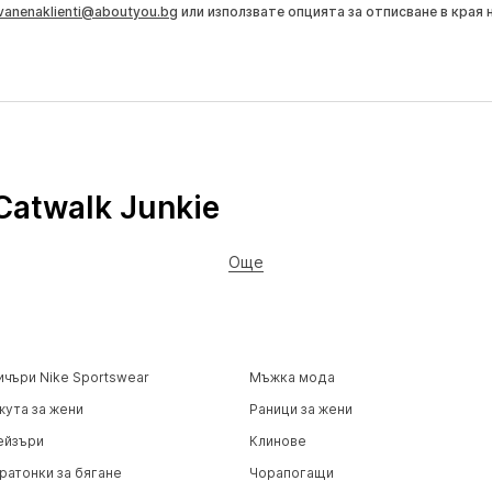
vanenaklienti@aboutyou.bg
или използвате опцията за отписване в края 
Catwalk Junkie
Още
ичъри Nike Sportswear
Мъжка мода
жута за жени
Раници за жени
ейзъри
Клинове
ратонки за бягане
Чорапогащи