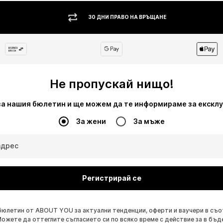
30 ДНИ ПРАВО НА ВРЪЩАНЕ
Не пропускай нищо!
за нашия бюлетин и ще можем да те информираме за екскл
За жени
За мъже
адрес
Регистрирай се
бюлетин от ABOUT YOU за актуални тенденции, оферти и ваучери в съ
Можете да оттеглите съгласието си по всяко време с действие за в бъд