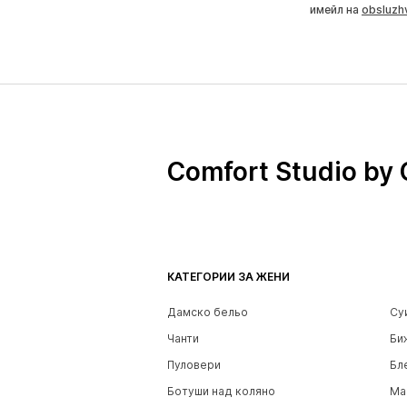
имейл на
obsluzh
Comfort Studio by 
КАТЕГОРИИ ЗА ЖЕНИ
Дамско бельо
Су
Чанти
Би
Пуловери
Бл
Ботуши над коляно
Ма