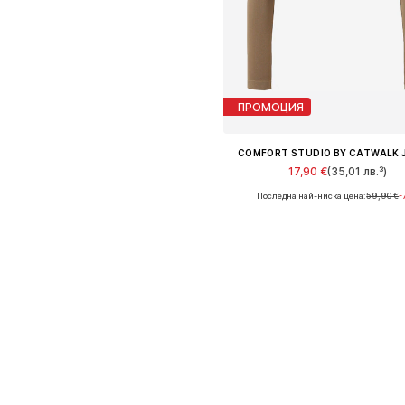
ПРОМОЦИЯ
COMFORT STUDIO BY CATWALK 
17,90 €
(35,01 лв.³)
Последна най-ниска цена:
59,90 €
-
Налични размери: S, M, L
Добави в кошницат