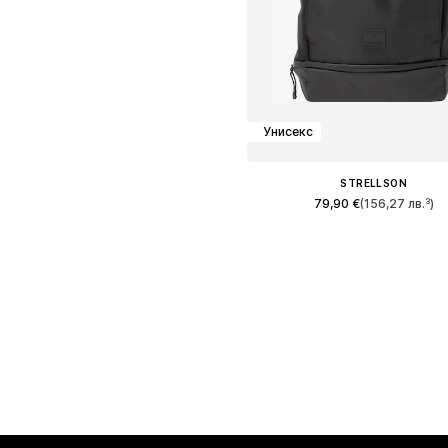
Унисекс
STRELLSON
79,90 €
(156,27 лв.³)
Налични размери: One Size
Добави в кошницат