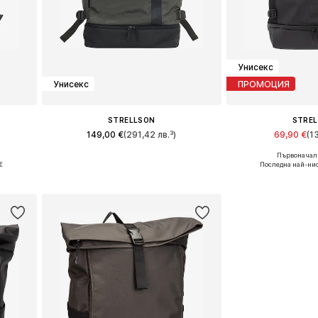
Унисекс
Унисекс
ПРОМОЦИЯ
STRELLSON
STRE
149,00 €
(291,42 лв.³)
69,90 €
(1
Първоначалн
Налични размери: One Size
Налични разме
€
Последна най-нис
а
Добави в кошницата
Добави в 