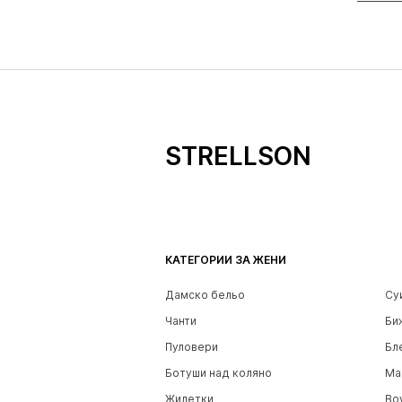
STRELLSON
КАТЕГОРИИ ЗА ЖЕНИ
Дамско бельо
Су
Чанти
Би
Пуловери
Бл
Ботуши над коляно
Ма
Жилетки
Bo