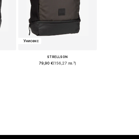
Унисекс
STRELLSON
79,90 €
(156,27 лв.³)
Налични размери: One Size
а
Добави в кошницата