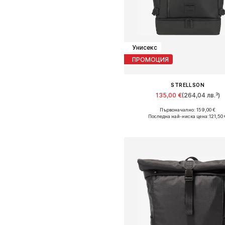
Унисекс
ПРОМОЦИЯ
STRELLSON
135,00 €
(264,04 лв.³)
Първоначално: 159,00 €
Налични размери: One Size
Последна най-ниска цена:
121,50 
Добави в кошницат