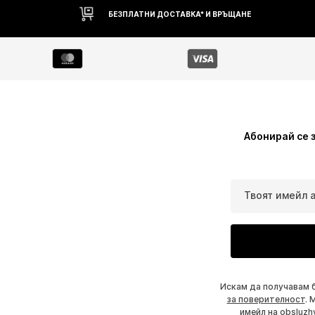
БЕЗПЛАТНИ ДОСТАВКА* И ВРЪЩАНЕ
Абонирай се 
Твоят имейл 
Искам да получавам 
за поверителност
. 
имейл на
obsluzh