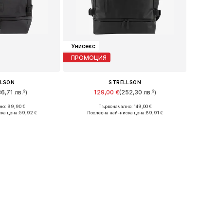
Унисекс
ПРОМОЦИЯ
LLSON
STRELLSON
36,71 лв.³)
129,00 €
(252,30 лв.³)
о: 99,90 €
Първоначално: 149,00 €
ри: One Size
Налични размери: One Size
ка цена:
59,92 €
Последна най-ниска цена:
89,91 €
кошницата
Добави в кошницата