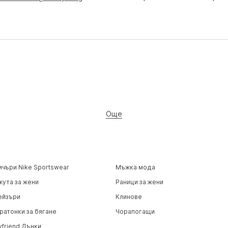
Още
ичъри Nike Sportswear
Мъжка мода
жута за жени
Раници за жени
ейзъри
Клинове
ратонки за бягане
Чорапогащи
yfriend Дънки