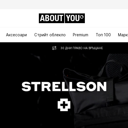
ABOUT
YOU
Аксесоари
Стрийт облекло
Premium
Топ 100
Марк
30 ДНИ ПРАВО НА ВРЪЩАНЕ