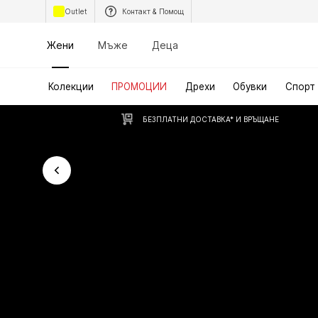
Outlet
Контакт & Помощ
Жени
Мъже
Деца
Колекции
ПРОМОЦИИ
Дрехи
Обувки
Спорт
БЕЗПЛАТНИ ДОСТАВКА* И ВРЪЩАНЕ