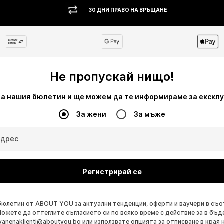
30 ДНИ ПРАВО НА ВРЪЩАНЕ
Не пропускай нищо!
за нашия бюлетин и ще можем да те информираме за екскл
За жени
За мъже
адрес
Регистрирай се
бюлетин от ABOUT YOU за актуални тенденции, оферти и ваучери в съ
Можете да оттеглите съгласието си по всяко време с действие за в бъд
vanenaklienti@aboutyou.bg
или използвате опцията за отписване в края 