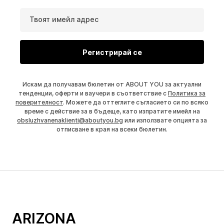
Твоят имейл адрес
Регистрирай се
Искам да получавам бюлетин от ABOUT YOU за актуални
тенденции, оферти и ваучери в съответствие с
Политика за
поверителност
. Можете да оттеглите съгласието си по всяко
време с действие за в бъдеще, като изпратите имейл на
obsluzhvanenaklienti@aboutyou.bg
или използвате опцията за
отписване в края на всеки бюлетин.
ARIZONA