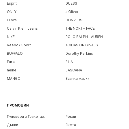
Esprit
GUESS
ONLY
s.Oliver
LEVI'S
CONVERSE
Calvin Klein Jeans
THE NORTH FACE
NIKE
POLO RALPH LAUREN
Reebok Sport
ADIDAS ORIGINALS
BUFFALO
Dorothy Perkins
Furla
FILA
heine
LASCANA
MANGO
Всички марки
ПРОМОЦИИ
Пуловери и Трикотаж
Рокли
Дънки
Якета