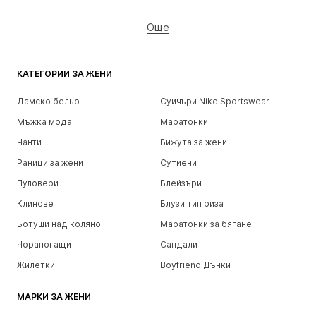
Още
КАТЕГОРИИ ЗА ЖЕНИ
Дамско бельо
Суичъри Nike Sportswear
Мъжка мода
Маратонки
Чанти
Бижута за жени
Раници за жени
Сутиени
Пуловери
Блейзъри
Клинове
Блузи тип риза
Ботуши над коляно
Маратонки за бягане
Чорапогащи
Сандали
Жилетки
Boyfriend Дънки
МАРКИ ЗА ЖЕНИ