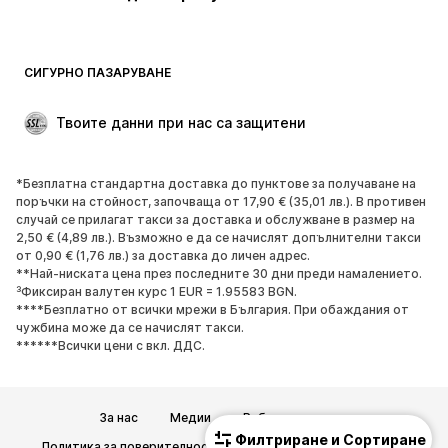
Бански и плажна мода
Суичъри
Блейзери
Гащеризони и комбинезони
СИГУРНО ПАЗАРУВАНЕ
Големи размери
Мода за бременни
Специални Поводи
ЕКСКЛУЗИВНО
Твоите данни при нас са защитени
Рециклиране
*Безплатна стандартна доставка до пунктове за получаване на
ОБУВКИ
поръчки на стойност, започваща от 17,90 € (35,01 лв.). В противен
случай се прилагат такси за доставка и обслужване в размер на
НОВО
Популярно
2,50 € (4,89 лв.). Възможно е да се начислят допълнителни такси
от 0,90 € (1,76 лв.) за доставка до личен адрес.
Маратонки
Боти
**Най-ниската цена през последните 30 дни преди намалението.
Обувки с висок ток
Ботуши
³Фиксиран валутен курс 1 EUR = 1.95583 BGN.
****Безплатно от всички мрежи в България. При обаждания от
Сандали
Ниски обувки
чужбина може да се начислят такси.
Спортни обувки
Балерини
******Всички цени с вкл. ДДС.
Чехли
Домашни пантофи
ЕКСКЛУЗИВНО
За нас
Медии
Работни позиции
Филтриране и Сортиране
СПОРТ
Политика за поверителност
Общи търговски условия