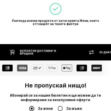
Разгледа всички продукти от категорията Жени, които
отговарят на твоите филтри
НИ ДОСТАВКА* И
30 ДНИ ПРАВО НА ВРЪЩАНЕ
Е
Не пропускай нищо!
Абонирай се за нашия бюлетин и ще можем да те
информираме за ексклузивни оферти
За жени
За мъже