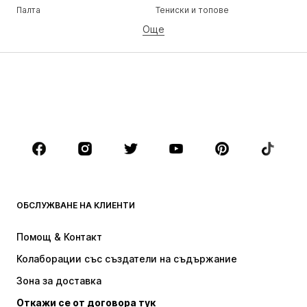
Палта
Тениски и топове
Още
Панталони
Бельо
Поли
Блузи и туники
Суичъри
Блейзери
Бански и плажна мода
Гащеризони и комбинезони
Големи размери
Мода за бременни
Обувки
Спорт
Аксесоари
Premium
ДРЕХИ
ОБСЛУЖВАНЕ НА КЛИЕНТИ
НОВО
Популярно
Рокли
Дънки
Помощ & Контакт
Тениски и топове
Панталони
Колаборации със създатели на съдържание
Якета
Пуловери и Трикотаж
Зона за доставка
Бельо
Блузи и туники
Откажи се от договора тук
Палта
Поли