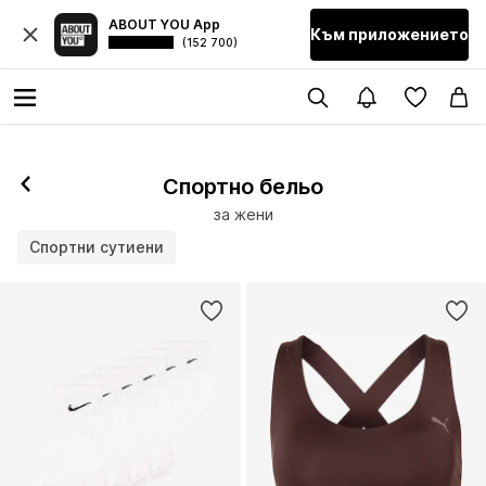
ABOUT YOU App
Към приложението
(152 700)
Последвай
Спортно бельо
за жени
Спортни сутиени