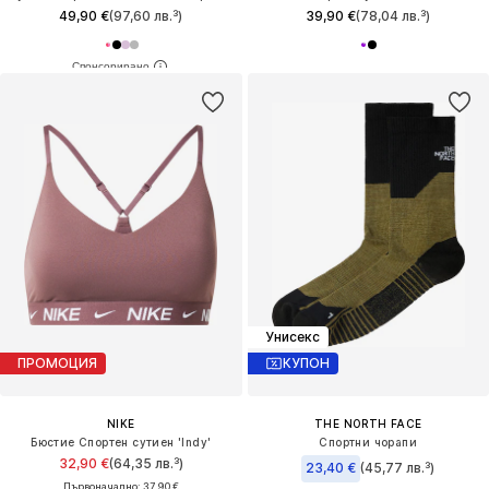
49,90 €
(97,60 лв.³)
39,90 €
(78,04 лв.³)
Унисекс
ПРОМОЦИЯ
КУПОН
NIKE
THE NORTH FACE
Бюстие Спортен сутиен 'Indy'
Спортни чорапи
32,90 €
(64,35 лв.³)
23,40 €
(45,77 лв.³)
Първоначално: 37,90 €