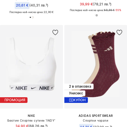
39,99 €
(78,21 лв.³)
20,61 €
(40,31 лв.³)
Последна най-ниска цена:
89,95 €
-55%
Последна най-ниска цена:
22,90 €
2 в опаковка
Унисекс
ПРОМОЦИЯ
КУПОН
NIKE
ADIDAS SPORTSWEAR
Бюстие Спортен сутиен 'INDY'
Спортни чорапи
34,90 €
(68,26 лв.³)