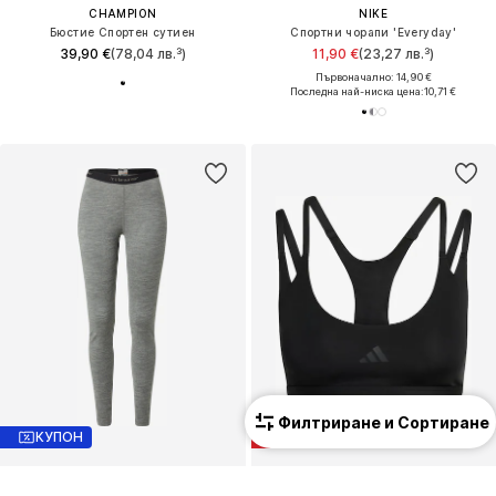
CHAMPION
NIKE
Бюстие Спортен сутиен
Спортни чорапи 'Everyday'
39,90 €
(78,04 лв.³)
11,90 €
(23,27 лв.³)
Първоначално: 14,90 €
Последна най-ниска цена:
10,71 €
Филтриране и Сортиране
КУПОН
ПРОМОЦИЯ