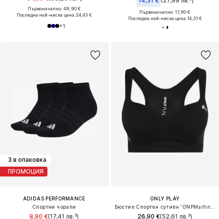
14,31 €
(27,99 лв.³)
Първоначално: 49,90 €
Първоначално: 17,90 €
Последна най-ниска цена:
24,43 €
Последна най-ниска цена:
14,31 €
+
1
3 в опаковка
ПРОМОЦИЯ
ADIDAS PERFORMANCE
ONLY PLAY
Спортни чорапи
Бюстие Спортен сутиен 'ONPMartine-2'
8,90 €
(17,41 лв.³)
26,90 €
(52,61 лв.³)