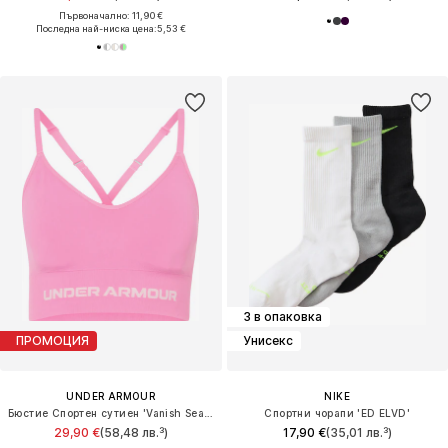
Първоначално: 11,90 €
Последна най-ниска цена:
5,53 €
3 в опаковка
ПРОМОЦИЯ
Унисекс
UNDER ARMOUR
NIKE
Бюстие Спортен сутиен 'Vanish Seamless'
Спортни чорапи 'ED ELVD'
29,90 €
(58,48 лв.³)
17,90 €
(35,01 лв.³)