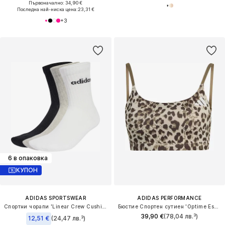
Първоначално: 34,90 €
Последна най-ниска цена:
23,31 €
+
3
6 в опаковка
КУПОН
ADIDAS SPORTSWEAR
ADIDAS PERFORMANCE
Спортни чорапи 'Linear Crew Cushioned 6 Pair Pack'
Бюстие Спортен сутиен 'Optime Essentials'
39,90 €
(78,04 лв.³)
12,51 €
(24,47 лв.³)