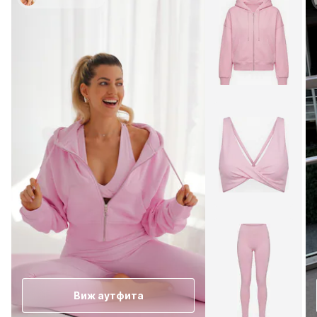
Виж аутфита